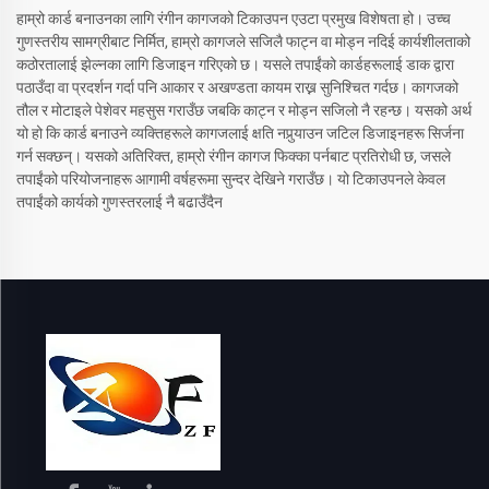
हाम्रो कार्ड बनाउनका लागि रंगीन कागजको टिकाउपन एउटा प्रमुख विशेषता हो। उच्च
गुणस्तरीय सामग्रीबाट निर्मित, हाम्रो कागजले सजिलै फाट्न वा मोड्न नदिई कार्यशीलताको
कठोरतालाई झेल्नका लागि डिजाइन गरिएको छ। यसले तपाईंको कार्डहरूलाई डाक द्वारा
पठाउँदा वा प्रदर्शन गर्दा पनि आकार र अखण्डता कायम राख्न सुनिश्चित गर्दछ। कागजको
तौल र मोटाइले पेशेवर महसुस गराउँछ जबकि काट्न र मोड्न सजिलो नै रहन्छ। यसको अर्थ
यो हो कि कार्ड बनाउने व्यक्तिहरूले कागजलाई क्षति नपुर्‍याउन जटिल डिजाइनहरू सिर्जना
गर्न सक्छन्। यसको अतिरिक्त, हाम्रो रंगीन कागज फिक्का पर्नबाट प्रतिरोधी छ, जसले
तपाईंको परियोजनाहरू आगामी वर्षहरूमा सुन्दर देखिने गराउँछ। यो टिकाउपनले केवल
तपाईंको कार्यको गुणस्तरलाई नै बढाउँदैन