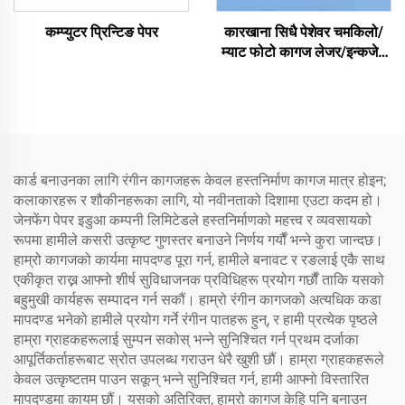
कम्प्युटर प्रिन्टिङ पेपर
कारखाना सिधै पेशेवर चमकिलो/
म्याट फोटो कागज लेजर/इन्कजेट
प्रिन्टिङका लागि पानीरोधी
कार्ड बनाउनका लागि रंगीन कागजहरू केवल हस्तनिर्माण कागज मात्र होइन;
कलाकारहरू र शौकीनहरूका लागि, यो नवीनताको दिशामा एउटा कदम हो।
जेनफेंग पेपर इडुआ कम्पनी लिमिटेडले हस्तनिर्माणको महत्त्व र व्यवसायको
रूपमा हामीले कसरी उत्कृष्ट गुणस्तर बनाउने निर्णय गर्यौं भन्ने कुरा जान्दछ।
हाम्रो कागजको कार्यमा मापदण्ड पूरा गर्न, हामीले बनावट र रङलाई एकै साथ
एकीकृत राख्न आफ्नो शीर्ष सुविधाजनक प्रविधिहरू प्रयोग गर्छौं ताकि यसको
बहुमुखी कार्यहरू सम्पादन गर्न सकौं। हाम्रो रंगीन कागजको अत्यधिक कडा
मापदण्ड भनेको हामीले प्रयोग गर्ने रंगीन पातहरू हुन्, र हामी प्रत्येक पृष्ठले
हाम्रा ग्राहकहरूलाई सुम्पन सकोस् भन्ने सुनिश्चित गर्न प्रथम दर्जाका
आपूर्तिकर्ताहरूबाट स्रोत उपलब्ध गराउन धेरै खुशी छौं। हाम्रा ग्राहकहरूले
केवल उत्कृष्टतम पाउन सकून् भन्ने सुनिश्चित गर्न, हामी आफ्नो विस्तारित
मापदण्डमा कायम छौं। यसको अतिरिक्त, हाम्रो कागज केहि पनि बनाउन