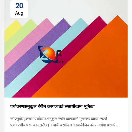
20
Aug
पर्यावरणअनुकूल रंगीन कागजाको स्थायीत्वमा भूमिका
खोज्नुहोस् कसरी पर्यावरणअनुकूल रंगीन कागजाले गुणस्तर कायम राख्दै
पर्यावरणीय प्रभाव घटाउँछ। स्थायी ब्रान्डिङ र प्याकेजिङको सन्दर्भमा यसको
भूमिका जान्नुहोस्। आजै हरित विकल्पहरूको पता लगाउनुहोस्।