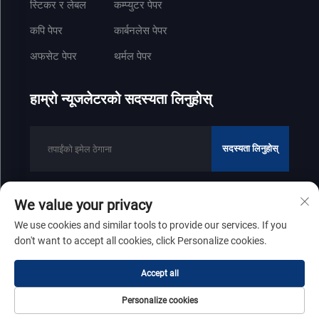
स्टिकर र लेबल
कम्प्युटर पेपर
कपि पेपर
कार्बनलेस पेपर
अफसेट पेपर
थर्मल पेपर
हाम्रो न्यूजलेटरको सदस्यता लिनुहोस्
सदस्यता लिनुहोस्
We value your privacy
कपीराइट © २०२५ शान्डोंग जेनफेंग पेपर उद्योग कम्पनी लिमिटेडको सबै हक सुरक्षित छन्
We use cookies and similar tools to provide our services. If you
गोपनीयता नीति
don't want to accept all cookies, click Personalize cookies.
माथि स्क्रोल गर्नुहोस्
Accept all
Personalize cookies
गृहपृष्ठ
उत्पादन
बारेमा
संपर्क