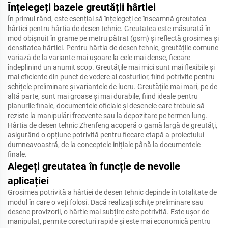
Înțelegeți bazele greutății hârtiei
În primul rând, este esențial să înțelegeți ce înseamnă greutatea
hârtiei pentru hârtia de desen tehnic. Greutatea este măsurată în
mod obișnuit în grame pe metru pătrat (gsm) și reflectă grosimea și
densitatea hârtiei. Pentru hârtia de desen tehnic, greutățile comune
variază de la variante mai ușoare la cele mai dense, fiecare
îndeplinind un anumit scop. Greutățile mai mici sunt mai flexibile și
mai eficiente din punct de vedere al costurilor, fiind potrivite pentru
schițele preliminare și variantele de lucru. Greutățile mai mari, pe de
altă parte, sunt mai groase și mai durabile, fiind ideale pentru
planurile finale, documentele oficiale și desenele care trebuie să
reziste la manipulări frecvente sau la depozitare pe termen lung.
Hârtia de desen tehnic Zhenfeng acoperă o gamă largă de greutăți,
asigurând o opțiune potrivită pentru fiecare etapă a proiectului
dumneavoastră, de la conceptele inițiale până la documentele
finale.
Alegeți greutatea în funcție de nevoile
aplicației
Grosimea potrivită a hârtiei de desen tehnic depinde în totalitate de
modul în care o veți folosi. Dacă realizați schițe preliminare sau
desene provizorii, o hârtie mai subțire este potrivită. Este ușor de
manipulat, permite corecturi rapide și este mai economică pentru