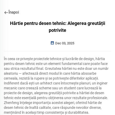
Înapoi
Hârtie pentru desen tehnic: Alegerea greutății
potrivite
Dec 03, 2025
În ceea ce privește proiectele tehnice și lucrările de design, hârtia
pentru desen tehnic este un element fundamental care poate face
sau strica rezultatul final. Greutatea hârtiei nu este doar un număr
aleatoriu — afectează direct modul în care hârtia absoarbe
cerneala, rezistă la rupere și se potrivește diferitelor aplicații.
Indiferent dacă ești un arhitect care întocmește planuri, un inginer
mecanic care creează scheme sau un student care lucrează la
proiecte de design, alegerea greutății potrivite a hârtiei de desen
tehnic este esențială pentru obținerea unor rezultate profesionale.
Zhenfeng înțelege importanța acestei alegeri, oferind hârtie de
desen tehnic de înaltă calitate, care răspunde nevoilor diverse,
menținând în același timp consistența și durabilitatea.