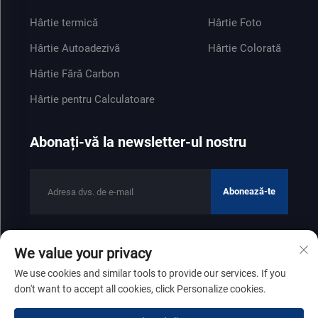
Hârtie termică
Hârtie Foto
Hârtie Autoadezivă
Hârtie Colorată
Hârtie Fără Carbon
Hârtie pentru Calculatoare
Abonați-vă la newsletter-ul nostru
Abonează-te
We value your privacy
Drepturi de autor © 2025 de Shandong Zhenfeng Paper Industry
We use cookies and similar tools to provide our services. If you
Co., Ltd
Politica de confidențialitate
don't want to accept all cookies, click Personalize cookies.
Derulează în sus