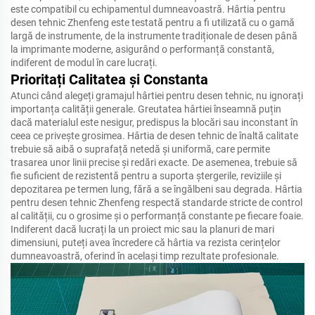
este compatibil cu echipamentul dumneavoastră. Hârtia pentru
desen tehnic Zhenfeng este testată pentru a fi utilizată cu o gamă
largă de instrumente, de la instrumente tradiționale de desen până
la imprimante moderne, asigurând o performanță constantă,
indiferent de modul în care lucrați.
Prioritați Calitatea și Constanta
Atunci când alegeți gramajul hârtiei pentru desen tehnic, nu ignorați
importanța calității generale. Greutatea hârtiei înseamnă puțin
dacă materialul este nesigur, predispus la blocări sau inconstant în
ceea ce privește grosimea. Hârtia de desen tehnic de înaltă calitate
trebuie să aibă o suprafață netedă și uniformă, care permite
trasarea unor linii precise și redări exacte. De asemenea, trebuie să
fie suficient de rezistentă pentru a suporta ștergerile, reviziile și
depozitarea pe termen lung, fără a se îngălbeni sau degrada. Hârtia
pentru desen tehnic Zhenfeng respectă standarde stricte de control
al calității, cu o grosime și o performanță constante pe fiecare foaie.
Indiferent dacă lucrați la un proiect mic sau la planuri de mari
dimensiuni, puteți avea încredere că hârtia va rezista cerințelor
dumneavoastră, oferind în același timp rezultate profesionale.