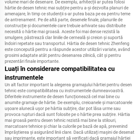
volume mari de desenare. De exemplu, arhitecții ar putea folosi
hârtie de desen tehnic mai subțire pentru a-și dezvolta planuri de
amenajare, în timp ce studenții s-ar putea baza pe ea pentru teme
de antrenament. Pe de altă parte, desenele finale, planurile de
construcție și documentele care trebuie arhivate sau distribuite
necesită o hârtie mai groasă. Aceste foi mai dense rezistă la
smulgere, păstrează clar liniile de cerneală și creion și suportă
îndoiri repetate sau transportul. Hârtia de desen tehnic Zhenfeng
este concepută pentru a răspunde acestor utilizări variate, având
grosimi adaptate atât pentru desenarea zilnică, cât și pentru
prezentări finale importante.
Luați în considerare compatibilitatea cu
instrumentele
Un alt factor important la alegerea gramajului hârtiei pentru desen
tehnic este compatibilitatea cu instrumentele dumneavoastră.
Diferitele instrumente de desen funcționează cel mai bine cu
anumite gramaje de hârtie. De exemplu, creioanele și marcatoarele
ușoare alunecă ușor pe hârtia subțire, dar pot lăsa urme sau
provoca rupturi dacă sunt folosite pe o hârtie prea subțire. Hârtia
mai groasă pentru desen tehnic rezistă mai bine la stilouri,
marcatoare tehnice și chiar la culorile pe bază de apă, prevenind
împrăștierea și asigurând linii clare. Dacă utilizați mașini de desenat
sau imprimante, este important să verificați dacă gramajul hârtiei