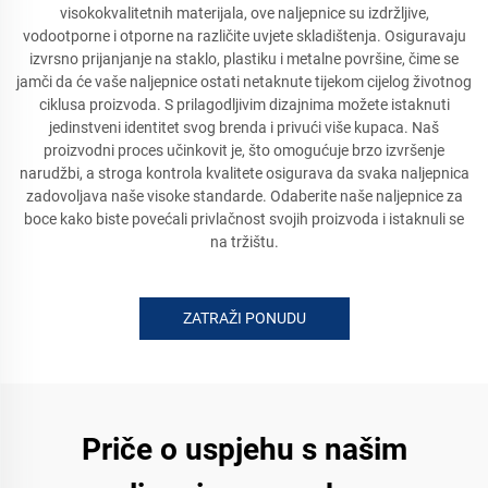
visokokvalitetnih materijala, ove naljepnice su izdržljive,
vodootporne i otporne na različite uvjete skladištenja. Osiguravaju
izvrsno prijanjanje na staklo, plastiku i metalne površine, čime se
jamči da će vaše naljepnice ostati netaknute tijekom cijelog životnog
ciklusa proizvoda. S prilagodljivim dizajnima možete istaknuti
jedinstveni identitet svog brenda i privući više kupaca. Naš
proizvodni proces učinkovit je, što omogućuje brzo izvršenje
narudžbi, a stroga kontrola kvalitete osigurava da svaka naljepnica
zadovoljava naše visoke standarde. Odaberite naše naljepnice za
boce kako biste povećali privlačnost svojih proizvoda i istaknuli se
na tržištu.
ZATRAŽI PONUDU
Priče o uspjehu s našim