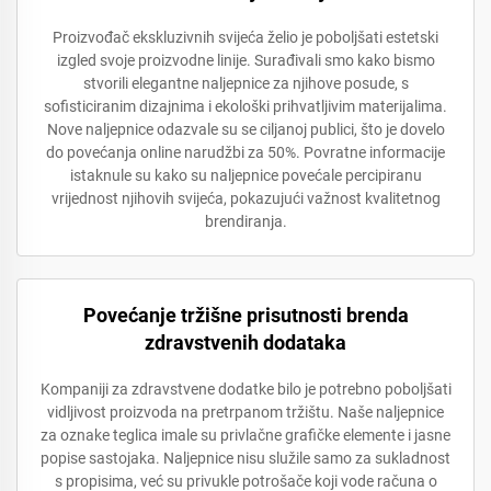
Proizvođač ekskluzivnih svijeća želio je poboljšati estetski
izgled svoje proizvodne linije. Surađivali smo kako bismo
stvorili elegantne naljepnice za njihove posude, s
sofisticiranim dizajnima i ekološki prihvatljivim materijalima.
Nove naljepnice odazvale su se ciljanoj publici, što je dovelo
do povećanja online narudžbi za 50%. Povratne informacije
istaknule su kako su naljepnice povećale percipiranu
vrijednost njihovih svijeća, pokazujući važnost kvalitetnog
brendiranja.
Povećanje tržišne prisutnosti brenda
zdravstvenih dodataka
Kompaniji za zdravstvene dodatke bilo je potrebno poboljšati
vidljivost proizvoda na pretrpanom tržištu. Naše naljepnice
za oznake teglica imale su privlačne grafičke elemente i jasne
popise sastojaka. Naljepnice nisu služile samo za sukladnost
s propisima, već su privukle potrošače koji vode računa o