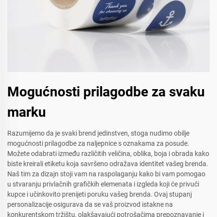
Mogućnosti prilagodbe za svaku
marku
Razumijemo da je svaki brend jedinstven, stoga nudimo obilje
mogućnosti prilagodbe za naljepnice s oznakama za posude.
Možete odabrati između različitih veličina, oblika, boja i obrada kako
biste kreirali etiketu koja savršeno odražava identitet vašeg brenda.
Naš tim za dizajn stoji vam na raspolaganju kako bi vam pomogao
u stvaranju privlačnih grafičkih elemenata i izgleda koji će privući
kupce i učinkovito prenijeti poruku vašeg brenda. Ovaj stupanj
personalizacije osigurava da se vaš proizvod istakne na
konkurentskom tržištu, olakšavajući potrošačima prepoznavanje i