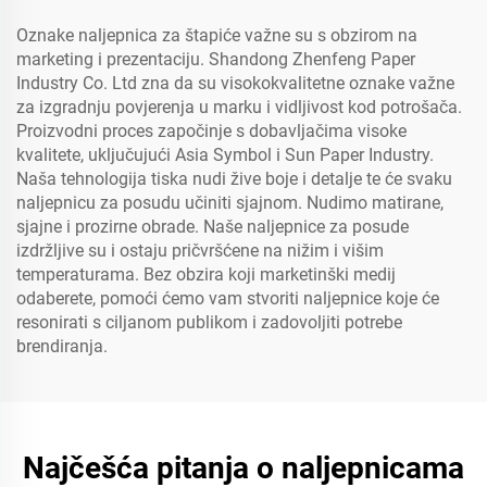
Oznake naljepnica za štapiće važne su s obzirom na
marketing i prezentaciju. Shandong Zhenfeng Paper
Industry Co. Ltd zna da su visokokvalitetne oznake važne
za izgradnju povjerenja u marku i vidljivost kod potrošača.
Proizvodni proces započinje s dobavljačima visoke
kvalitete, uključujući Asia Symbol i Sun Paper Industry.
Naša tehnologija tiska nudi žive boje i detalje te će svaku
naljepnicu za posudu učiniti sjajnom. Nudimo matirane,
sjajne i prozirne obrade. Naše naljepnice za posude
izdržljive su i ostaju pričvršćene na nižim i višim
temperaturama. Bez obzira koji marketinški medij
odaberete, pomoći ćemo vam stvoriti naljepnice koje će
resonirati s ciljanom publikom i zadovoljiti potrebe
brendiranja.
Najčešća pitanja o naljepnicama