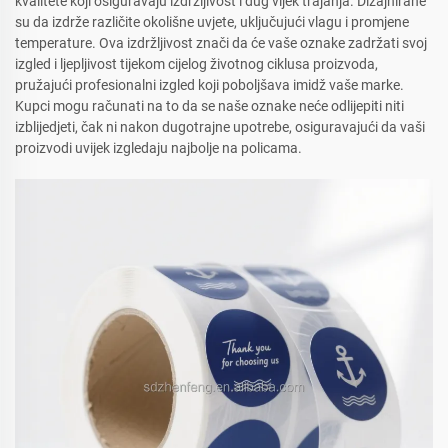
kvalitete koji osiguravaju izdržljivost i dug vijek trajanja. Dizajnirane
su da izdrže različite okolišne uvjete, uključujući vlagu i promjene
temperature. Ova izdržljivost znači da će vaše oznake zadržati svoj
izgled i ljepljivost tijekom cijelog životnog ciklusa proizvoda,
pružajući profesionalni izgled koji poboljšava imidž vaše marke.
Kupci mogu računati na to da se naše oznake neće odlijepiti niti
izblijedjeti, čak ni nakon dugotrajne upotrebe, osiguravajući da vaši
proizvodi uvijek izgledaju najbolje na policama.