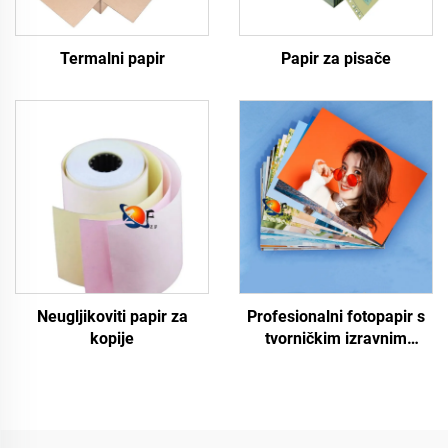
Termalni papir
Papir za pisače
Neugljikoviti papir za
Profesionalni fotopapir s
kopije
tvorničkim izravnim
isporukama, sjajni/mat
papir za fotografije
otporan na vodu za
lasersku/tintnu tiskanje