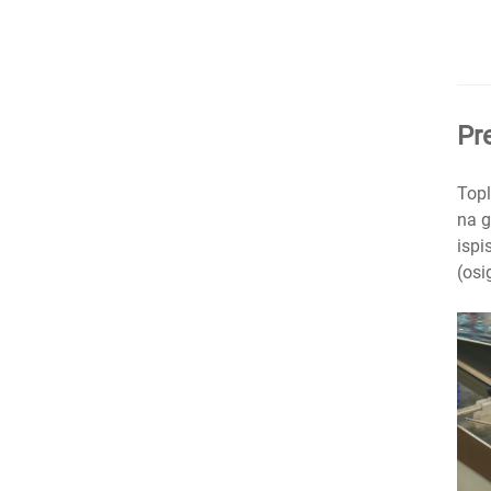
Pr
Topl
na g
ispi
(osi