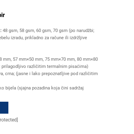
ir
i:
48 gsm, 58 gsm, 60 gsm, 70 gsm (po narudžbi;
belu izradu, prikladno za račune ili izdržljive
8 mm, 57 mm×50 mm, 75 mm×70 mm, 80 mm×80
prilagodljivo različitim termalnim pisaćima)
va, crna; (jasne i lako prepoznatljive pod različitim
ko bijela (sjajna pozadina koja čini sadržaj
rotected]