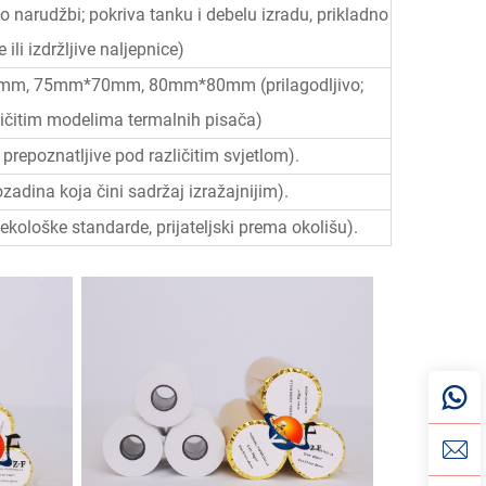
narudžbi; pokriva tanku i debelu izradu, prikladno
 ili izdržljive naljepnice)
mm, 75mm*70mm, 80mm*80mm (prilagodljivo;
ličitim modelima termalnih pisača)
o prepoznatljive pod različitim svjetlom).
ozadina koja čini sadržaj izražajnijim).
ekološke standarde, prijateljski prema okolišu).