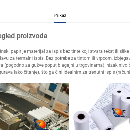
Prikaz
egled proizvoda
inski papir je materijal za ispis bez tinte koji stvara tekst ili sl
lavu za termalni ispis. Bez potrebe za tintom ili vrpcom, izbjeg
sa (pogodno za gužve poput blagajni u trgovinama), nizak nivo bu
gurava lako čitanje), što ga čini idealnim za trenutni ispis (računi,