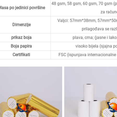
48 gsm, 58 gsm, 60 gsm, 70 gsm (po 
asa po jedinici površine
za račune
Valjci: 57mm*38mm, 57mm*50
Dimenzije
prilagođava se raz
prikaz boja
plava, crna; (jasne i lak
Boja papira
visoko bijela (sjajna p
Certifikati
FSC (ispunjava internacionalne 