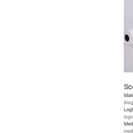
Sc
Malo
blag
Logi
logi
Medi
medi