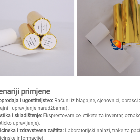
enariji primjene
prodaja i ugostiteljstvo:
Računi iz blagajne, cjenovnici, obrasc
ajni i upravljanje narudžbama).
stika i skladištenje:
Eksprestovarnice, etikete za inventar, oznak
stičko upravljanje).
cinska i zdravstvena zaštita:
Laboratorijski nalazi, trake za pac
cinske informacije).