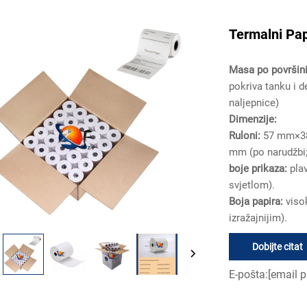
Termalni Pap
Masa po površin
pokriva tanku i de
naljepnice)
Dimenzije:
Ruloni:
57 mm×3
mm (po narudžbi; 
boje prikaza:
pla
svjetlom).
Boja papira:
viso
izražajnijim).
Dobijte citat
E-pošta:
[email p