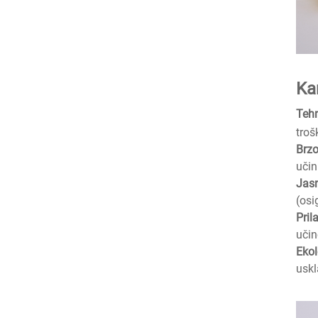
Ka
Tehn
troš
Brzo
učin
Jasn
(osi
Pril
učin
Ekol
uskl