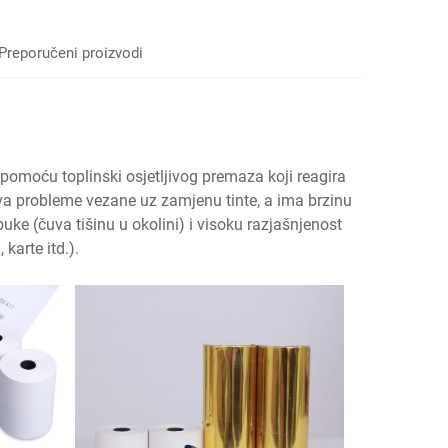
Preporučeni proizvodi
ike pomoću toplinski osjetljivog premaza koji reagira
ava probleme vezane uz zamjenu tinte, a ima brzinu
ke (čuva tišinu u okolini) i visoku razjašnjenost
 karte itd.).