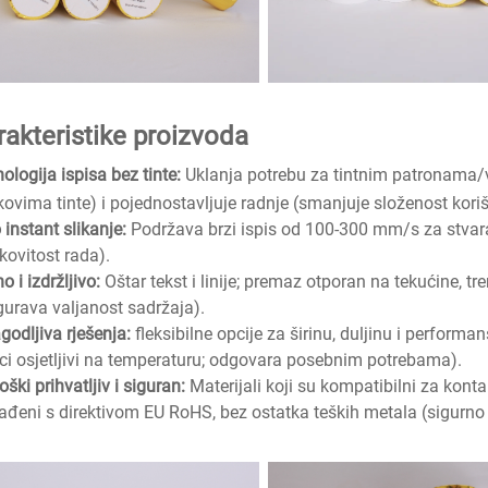
rakteristike proizvoda
ologija ispisa bez tinte:
Uklanja potrebu za tintnim patronama/
kovima tinte) i pojednostavljuje radnje (smanjuje složenost koriš
 instant slikanje:
Podržava brzi ispis od 100-300 mm/s za stva
kovitost rada).
o i izdržljivo:
Oštar tekst i linije; premaz otporan na tekućine, tr
gurava valjanost sadržaja).
agodljiva rješenja:
fleksibilne opcije za širinu, duljinu i performa
ci osjetljivi na temperaturu; odgovara posebnim potrebama).
oški prihvatljiv i siguran:
Materijali koji su kompatibilni za kont
ađeni s direktivom EU RoHS, bez ostatka teških metala (sigurno z