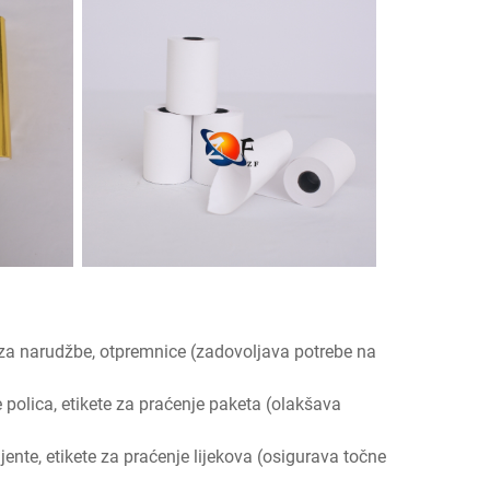
i za narudžbe, otpremnice (zadovoljava potrebe na
e polica, etikete za praćenje paketa (olakšava
ijente, etikete za praćenje lijekova (osigurava točne