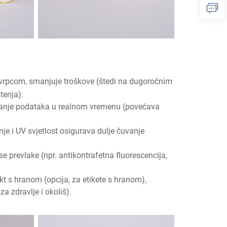
vrpcom, smanjuje troškove (štedi na dugoročnim
tenja).
ranje podataka u realnom vremenu (povećava
enje i UV svjetlost osigurava dulje čuvanje
nse prevlake (npr. antikontrafetna fluorescencija,
akt s hranom (opcija, za etikete s hranom),
a zdravlje i okoliš).