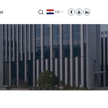
as
HR