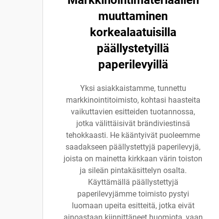
muuttaminen
korkealaatuisilla
päällystetyillä
paperilevyillä
Yksi asiakkaistamme, tunnettu
markkinointitoimisto, kohtasi haasteita
vaikuttavien esitteiden tuotannossa,
jotka välittäisivät brändiviestinsä
tehokkaasti. He kääntyivät puoleemme
saadakseen päällystettyjä paperilevyjä,
joista on mainetta kirkkaan värin toiston
ja sileän pintakäsittelyn osalta.
Käyttämällä päällystettyjä
paperilevyjämme toimisto pystyi
luomaan upeita esitteitä, jotka eivät
ainoastaan kiinnittäneet huomiota, vaan