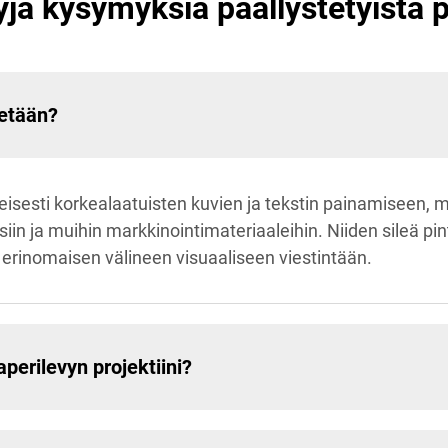
yjä kysymyksiä päällystetyistä p
tetään?
eisesti korkealaatuisten kuvien ja tekstin painamiseen, m
ksiin ja muihin markkinointimateriaaleihin. Niiden sileä pi
n erinomaisen välineen visuaaliseen viestintään.
perilevyn projektiini?