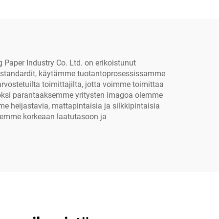
 Paper Industry Co. Ltd. on erikoistunut
set standardit, käytämme tuotantoprosessissamme
tetuilta toimittajilta, jotta voimme toimittaa
ä vuoksi parantaaksemme yritysten imagoa olemme
e heijastavia, mattapintaisia ja silkkipintaisia
ksemme korkeaan laatutasoon ja