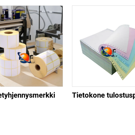
etyhjennysmerkki
Tietokone tulostus