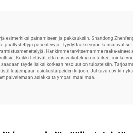
levyjä esimerkiksi painamiseen ja pakkauksiin. Shandong Zhenfeng
aita päällystettyjä paperilevyjä. Tyydyttääksemme kansainväli
armistusmenettelyjä. Hankimme tarvitsemamme raaka-aineet arvos
tävällisiä. Kaikki tietävät, että ensivaikutelma on tärkeä, mink
t saadaan täydellisiksi korkean resoluution tulosteisiin. Tarjoamm
 entistä laajempaan asiakastarpeiden kirjoon. Jatkuvan pyrkimy
eet palvelemaan asiakkaita ympäri maailmaa.