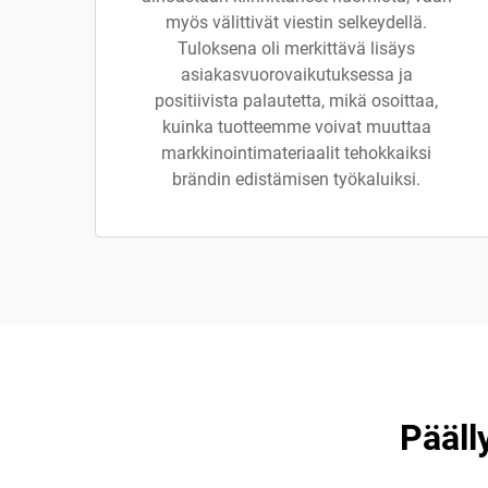
myös välittivät viestin selkeydellä.
Tuloksena oli merkittävä lisäys
asiakasvuorovaikutuksessa ja
positiivista palautetta, mikä osoittaa,
kuinka tuotteemme voivat muuttaa
markkinointimateriaalit tehokkaiksi
brändin edistämisen työkaluiksi.
Pääll