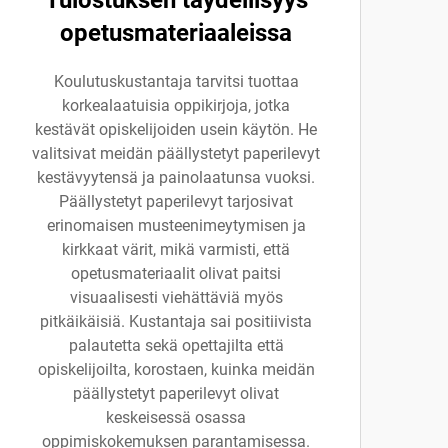
opetusmateriaaleissa
Koulutuskustantaja tarvitsi tuottaa
korkealaatuisia oppikirjoja, jotka
kestävät opiskelijoiden usein käytön. He
valitsivat meidän päällystetyt paperilevyt
kestävyytensä ja painolaatunsa vuoksi.
Päällystetyt paperilevyt tarjosivat
erinomaisen musteenimeytymisen ja
kirkkaat värit, mikä varmisti, että
opetusmateriaalit olivat paitsi
visuaalisesti viehättäviä myös
pitkäikäisiä. Kustantaja sai positiivista
palautetta sekä opettajilta että
opiskelijoilta, korostaen, kuinka meidän
päällystetyt paperilevyt olivat
keskeisessä osassa
oppimiskokemuksen parantamisessa.