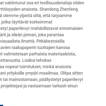
at vakiintunut osa eri teollisuudenaloja niiden
yttöisyyden ansiosta. Shandong Zhenfeng
sä olemme ylpeitä siitä, että tarjoamme
ä, jotka täyttävät korkeimmat
tetyt paperilevyt mahdollistavat erinomaisen
rit ja sileän pinnan, joka parantaa
visuaalista ilmettä. Pitkäkestoisilla
vien raakapaperin tuottajien kanssa
t valmistetaan parhaista materiaaleista,
otettavuutta. Lisäksi tehokas
aa nopeat toimitukset, minkä ansiosta
i yrityksille ympäri maailmaa. Olitpa sitten
tai mainostamaan, päällystetyt paperilevyt
projektejasi ja vastaamaan tarkasti sinun