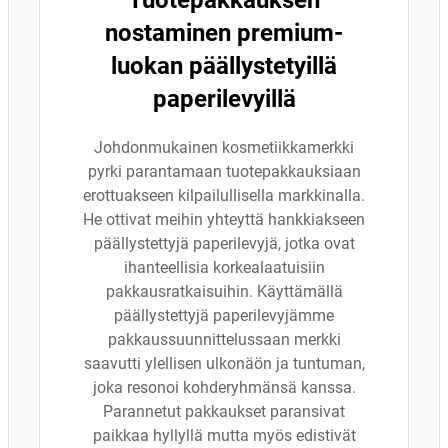
nostaminen premium-
luokan päällystetyillä
paperilevyillä
Johdonmukainen kosmetiikkamerkki
pyrki parantamaan tuotepakkauksiaan
erottuakseen kilpailullisella markkinalla.
He ottivat meihin yhteyttä hankkiakseen
päällystettyjä paperilevyjä, jotka ovat
ihanteellisia korkealaatuisiin
pakkausratkaisuihin. Käyttämällä
päällystettyjä paperilevyjämme
pakkaussuunnittelussaan merkki
saavutti ylellisen ulkonäön ja tuntuman,
joka resonoi kohderyhmänsä kanssa.
Parannetut pakkaukset paransivat
paikkaa hyllyllä mutta myös edistivät