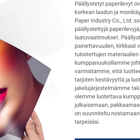
Päällystetyt paperilevyt ov
korkean laadun ja monikä
Paper Industry Co., Ltd.:s
päällystettyjä paperilevyj
laatuvaatimukset. Päällys
painettavuuden, kirkkaat vä
tulostettujen materiaalien 
kumppanuuksillamme johta
varmistamme, että tuottee
tarjoten kestävyyttä ja lu
jakelujärjestelmämme tak
olemme luotettava kumppan
julkaisemaan, pakkaamaan 
on suunniteltu nostamaan 
tarpeisiisi.