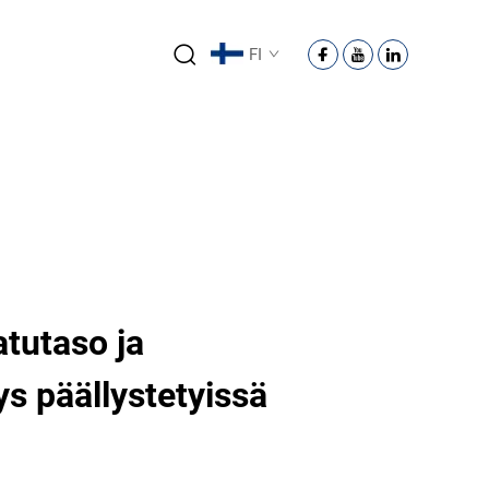
FI
atutaso ja
s päällystetyissä