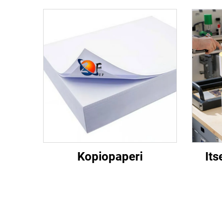
Kopiopaperi
Its