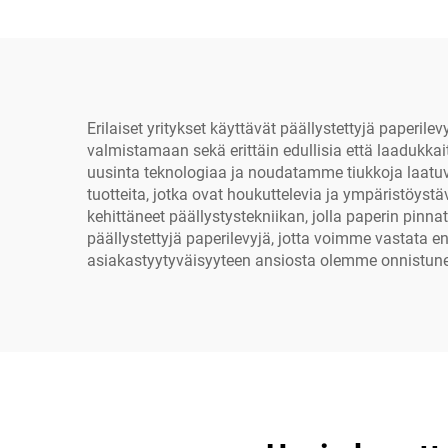
Erilaiset yritykset käyttävät päällystettyjä paperi
valmistamaan sekä erittäin edullisia että laadukk
uusinta teknologiaa ja noudatamme tiukkoja laatuv
tuotteita, jotka ovat houkuttelevia ja ympäristöys
kehittäneet päällystystekniikan, jolla paperin pinna
päällystettyjä paperilevyjä, jotta voimme vastata
asiakastyytyväisyyteen ansiosta olemme onnistun