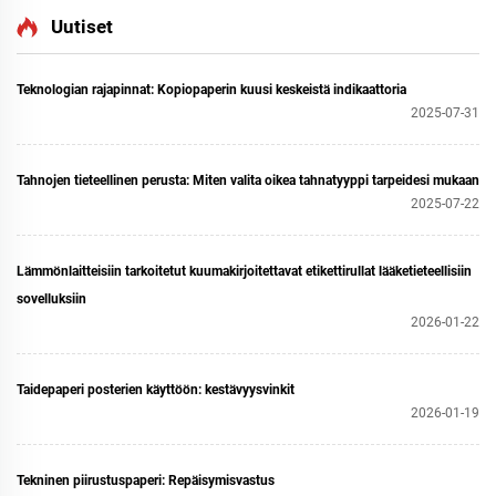
Uutiset
Teknologian rajapinnat: Kopiopaperin kuusi keskeistä indikaattoria
2025-07-31
Tahnojen tieteellinen perusta: Miten valita oikea tahnatyyppi tarpeidesi mukaan
2025-07-22
Lämmönlaitteisiin tarkoitetut kuumakirjoitettavat etikettirullat lääketieteellisiin
sovelluksiin
2026-01-22
Taidepaperi posterien käyttöön: kestävyysvinkit
2026-01-19
Tekninen piirustuspaperi: Repäisymisvastus