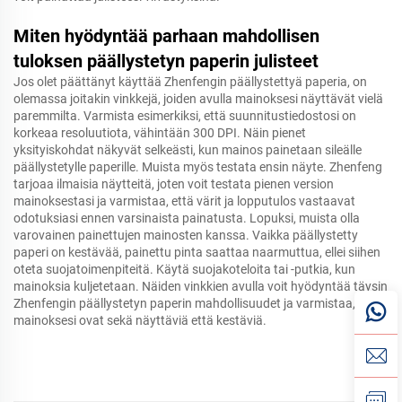
Miten hyödyntää parhaan mahdollisen
tuloksen päällystetyn paperin julisteet
Jos olet päättänyt käyttää Zhenfengin päällystettyä paperia, on
olemassa joitakin vinkkejä, joiden avulla mainoksesi näyttävät vielä
paremmilta. Varmista esimerkiksi, että suunnitustiedostosi on
korkeaa resoluutiota, vähintään 300 DPI. Näin pienet
yksityiskohdat näkyvät selkeästi, kun mainos painetaan sileälle
päällystetylle paperille. Muista myös testata ensin näyte. Zhenfeng
tarjoaa ilmaisia näytteitä, joten voit testata pienen version
mainoksestasi ja varmistaa, että värit ja lopputulos vastaavat
odotuksiasi ennen varsinaista painatusta. Lopuksi, muista olla
varovainen painettujen mainosten kanssa. Vaikka päällystetty
paperi on kestävää, painettu pinta saattaa naarmuttua, ellei siihen
oteta suojatoimenpiteitä. Käytä suojakoteloita tai -putkia, kun
mainoksia kuljetetaan. Näiden vinkkien avulla voit hyödyntää täysin
Zhenfengin päällystetyn paperin mahdollisuudet ja varmistaa, että
mainoksesi ovat sekä näyttäviä että kestäviä.