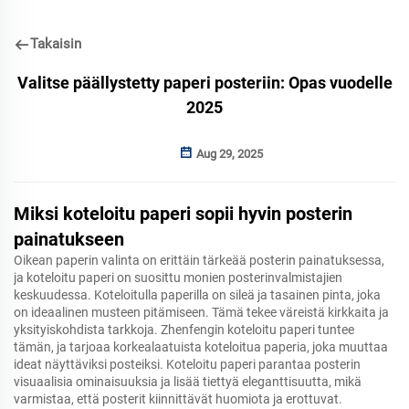
Takaisin
Valitse päällystetty paperi posteriin: Opas vuodelle
2025
Aug 29, 2025
Miksi koteloitu paperi sopii hyvin posterin
painatukseen
Oikean paperin valinta on erittäin tärkeää posterin painatuksessa,
ja koteloitu paperi on suosittu monien posterinvalmistajien
keskuudessa. Koteloitulla paperilla on sileä ja tasainen pinta, joka
on ideaalinen musteen pitämiseen. Tämä tekee väreistä kirkkaita ja
yksityiskohdista tarkkoja. Zhenfengin koteloitu paperi tuntee
tämän, ja tarjoaa korkealaatuista koteloitua paperia, joka muuttaa
ideat näyttäviksi posteiksi. Koteloitu paperi parantaa posterin
visuaalisia ominaisuuksia ja lisää tiettyä eleganttisuutta, mikä
varmistaa, että posterit kiinnittävät huomiota ja erottuvat.