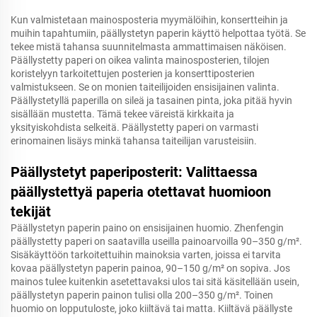
Kun valmistetaan mainosposteria myymälöihin, konsertteihin ja
muihin tapahtumiin, päällystetyn paperin käyttö helpottaa työtä. Se
tekee mistä tahansa suunnitelmasta ammattimaisen näköisen.
Päällystetty paperi on oikea valinta mainosposterien, tilojen
koristelyyn tarkoitettujen posterien ja konserttiposterien
valmistukseen. Se on monien taiteilijoiden ensisijainen valinta.
Päällystetyllä paperilla on sileä ja tasainen pinta, joka pitää hyvin
sisällään mustetta. Tämä tekee väreistä kirkkaita ja
yksityiskohdista selkeitä. Päällystetty paperi on varmasti
erinomainen lisäys minkä tahansa taiteilijan varusteisiin.
Päällystetyt paperiposterit: Valittaessa
päällystettyä paperia otettavat huomioon
tekijät
Päällystetyn paperin paino on ensisijainen huomio. Zhenfengin
päällystetty paperi on saatavilla useilla painoarvoilla 90–350 g/m².
Sisäkäyttöön tarkoitettuihin mainoksia varten, joissa ei tarvita
kovaa päällystetyn paperin painoa, 90–150 g/m² on sopiva. Jos
mainos tulee kuitenkin asetettavaksi ulos tai sitä käsitellään usein,
päällystetyn paperin painon tulisi olla 200–350 g/m². Toinen
huomio on lopputuloste, joko kiiltävä tai matta. Kiiltävä päällyste