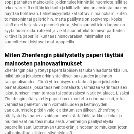
sopii parhaiten mainoksille, joiden tulee kiinnittää huomiota, sillä se
tekee väreistä erittäin kirkkaita ja kiiltävän pinnan ansiosta mainos
näyttää hohtavan. Lähietäisyydeltä katsottaviin mainoksiin, kuten
toimistoihin tai gallerioihin, matta päällyste on sopivampi, koska
siinä on ei-heijastava pehmeä pinta. Myös suunnittelun luonne on
syytä huomioida: rohkeat ja vilkat suunnittelut toimivat parhaiten
kiiltävällä paperilla, kun taas hienovaraiset, minimalistiset
suunnitelmat loistavat mattapaperilla.
Miten Zhenfengin päällystetty paperi täyttää
mainosten painovaatimukset
Zhenfengin päällystetyt paperit läpäisevät tiukan laaduntarkkailun,
mikä takaa jokaisen arkin yhtenäisen paksuuden ja pinnan
tasapuolisuuden. Tämä yhtenäisyys on tärkeää juuri julisteiden
painatuksessa, jossa tasainen pintalaatu varmistaa värin tasaisen
jakautumisen ilman tahroja tai epätasaisesti värjätyt alueet. Lisäksi
Zhenfengin päällystetty paperi imee mustetta erinomaisesti, mikä
varmistaa painetun värin voimakkuuden ja kestävyyden
vaaleutumiselle pitkän valolle altistumisen jälkeen. Zhenfengin
päällystettyä paperia voidaan myös räätälöidä tarkkoja koko- ja
muiden vaatimustesi mukaisesti. Zhenfengin päällystetyillä
papereilla saat luotettavan tuote-erän ja nopean toimituksen, joten
voit painattaa julisteesi viivästyksinä.