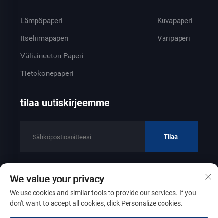
Lämpöpaperi
Kuvapaperi
Itseliimapaperi
Väripaperi
Väliaineeton Paperi
Tietokonepaperi
tilaa uutiskirjeemme
Tilaa
We value your privacy
Tekijänoikeus © 2025 Shandong Zhenfeng Paper Industry Co., Ltd
We use cookies and similar tools to provide our services. If you
Tietosuojakäytäntö
don't want to accept all cookies, click Personalize cookies.
Siirry ylös