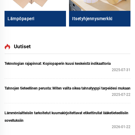
Lämpöpaperi
Itsetyhjennysmerkki
Uutiset
Teknologian rajapinnat: Kopiopaperin kuusi keskeistä indikaattoria
2025-07-31
Tahnojen tieteellinen perusta: Miten valita oikea tahnatyyppi tarpeidesi mukaan
2025-07-22
Lämmönlaitteisiin tarkoitetut kuumakirjoitettavat etikettirullat lääketieteellisiin
sovelluksiin
2026-01-22