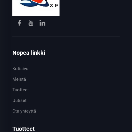
Nopea linkki
Kotisivu
Meistä
Tuotteet
Uutiset
Ota yhteyttä
Tuotteet