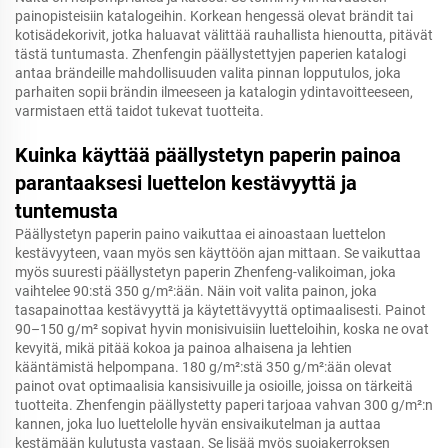
painopisteisiin katalogeihin. Korkean hengessä olevat brändit tai
kotisädekorivit, jotka haluavat välittää rauhallista hienoutta, pitävät
tästä tuntumasta. Zhenfengin päällystettyjen paperien katalogi
antaa brändeille mahdollisuuden valita pinnan lopputulos, joka
parhaiten sopii brändin ilmeeseen ja katalogin ydintavoitteeseen,
varmistaen että taidot tukevat tuotteita.
Kuinka käyttää päällystetyn paperin painoa
parantaaksesi luettelon kestävyyttä ja
tuntemusta
Päällystetyn paperin paino vaikuttaa ei ainoastaan luettelon
kestävyyteen, vaan myös sen käyttöön ajan mittaan. Se vaikuttaa
myös suuresti päällystetyn paperin Zhenfeng-valikoiman, joka
vaihtelee 90:stä 350 g/m²:ään. Näin voit valita painon, joka
tasapainottaa kestävyyttä ja käytettävyyttä optimaalisesti. Painot
90–150 g/m² sopivat hyvin monisivuisiin luetteloihin, koska ne ovat
kevyitä, mikä pitää kokoa ja painoa alhaisena ja lehtien
kääntämistä helpompana. 180 g/m²:stä 350 g/m²:ään olevat
painot ovat optimaalisia kansisivuille ja osioille, joissa on tärkeitä
tuotteita. Zhenfengin päällystetty paperi tarjoaa vahvan 300 g/m²:n
kannen, joka luo luettelolle hyvän ensivaikutelman ja auttaa
kestämään kulutusta vastaan. Se lisää myös suojakerroksen