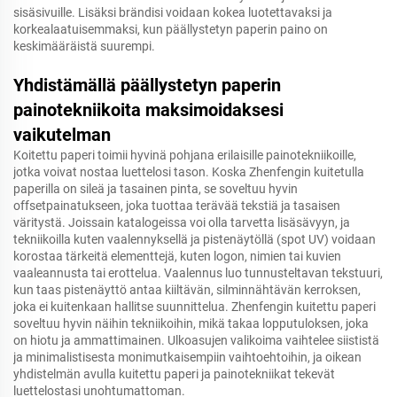
sisäsivuille. Lisäksi brändisi voidaan kokea luotettavaksi ja
korkealaatuisemmaksi, kun päällystetyn paperin paino on
keskimääräistä suurempi.
Yhdistämällä päällystetyn paperin
painotekniikoita maksimoidaksesi
vaikutelman
Koitettu paperi toimii hyvinä pohjana erilaisille painotekniikoille,
jotka voivat nostaa luettelosi tason. Koska Zhenfengin kuitetulla
paperilla on sileä ja tasainen pinta, se soveltuu hyvin
offsetpainatukseen, joka tuottaa terävää tekstiä ja tasaisen
väritystä. Joissain katalogeissa voi olla tarvetta lisäsävyyn, ja
tekniikoilla kuten vaalennyksellä ja pistenäytöllä (spot UV) voidaan
korostaa tärkeitä elementtejä, kuten logon, nimien tai kuvien
vaaleannusta tai erottelua. Vaalennus luo tunnusteltavan tekstuuri,
kun taas pistenäyttö antaa kiiltävän, silminnähtävän kerroksen,
joka ei kuitenkaan hallitse suunnittelua. Zhenfengin kuitettu paperi
soveltuu hyvin näihin tekniikoihin, mikä takaa lopputuloksen, joka
on hiotu ja ammattimainen. Ulkoasujen valikoima vaihtelee siististä
ja minimalistisesta monimutkaisempiin vaihtoehtoihin, ja oikean
yhdistelmän avulla kuitettu paperi ja painotekniikat tekevät
luettelostasi unohtumattoman.