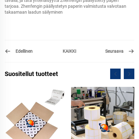
tavalla, ja tätä yhtenäisyyttä Zhenfengin päällystetty paperi
tarjoaa. Zhenfengin päällystetyn paperin valmistusta valvotaan
takaamaan laadun säilyminen
Edellinen
Seuraava
KAIKKI
Suositellut tuotteet