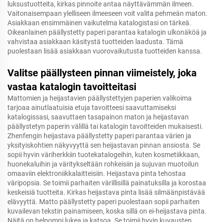
luksustuotteita, kirkas pinnoite antaa näyttävämmän ilmeen.
Vaitonaisempaan ylelliseen ilmeeseen voit valita pehmeän maton.
Asiakkaan ensimmäinen vaikutelma katalogistasi on tärkeä.
Oikeanlainen päällystetty paperi parantaa katalogin ulkonäköä ja
vahvistaa asiakkaan käsitystä tuotteiden laadusta. Tämä
puolestaan lisää asiakkaan vuorovaikutusta tuotteiden kanssa.
Valitse päällysteen pinnan viimeistely, joka
vastaa katalogin tavoitteitasi
Mattomien ja heijastavien päällystettyjen paperien valikoima
tarjoaa ainutlaatuisia etuja tavoitteesi saavuttamiseksi
katalogissasi, saavuttaen tasapainon maton ja heijastavan
päällystetyn paperin välillä tai katalogin tavoitteiden mukaisesti.
Zhenfengin heijastava päällystetty paperi parantaa värien ja
yksityiskohtien näkyvyyttä sen heijastavan pinnan ansiosta. Se
sopii hyvin väriherkkiin tuotekatalogeihin, kuten kosmetiikkaan,
huonekaluihin ja väritykseltään rohkeisiin ja sujuvan muotoilun
omaaviin elektroniikkalaitteisiin. Heijastava pinta tehostaa
väripopsia. Se toimii parhaiten värillisillä painatuksilla ja korostaa
keskeisiä tuotteita. Kirkas heijastava pinta lisää silmäänpistävää
elävyyttä. Matto päällystetty paperi puolestaan sopii parhaiten
kuvailevan tekstin painamiseen, koska sillä on ei-heijastava pinta.
Näitä on helpompi lukea ja katsoa. Se toimii hyvin kuvausten