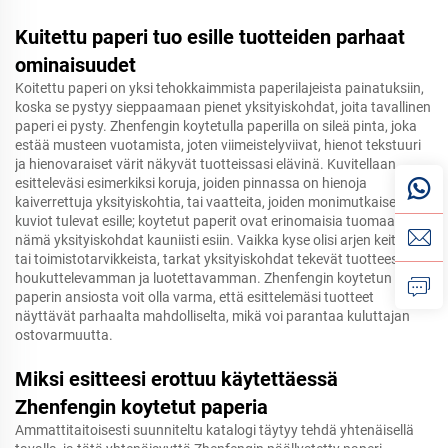
Kuitettu paperi tuo esille tuotteiden parhaat
ominaisuudet
Koitettu paperi on yksi tehokkaimmista paperilajeista painatuksiin,
koska se pystyy sieppaamaan pienet yksityiskohdat, joita tavallinen
paperi ei pysty. Zhenfengin koytetulla paperilla on sileä pinta, joka
estää musteen vuotamista, joten viimeistelyviivat, hienot tekstuuri
ja hienovaraiset värit näkyvät tuotteissasi elävinä. Kuvitellaan
esitteleväsi esimerkiksi koruja, joiden pinnassa on hienoja
kaiverrettuja yksityiskohtia, tai vaatteita, joiden monimutkaiset
kuviot tulevat esille; koytetut paperit ovat erinomaisia tuomaan
nämä yksityiskohdat kauniisti esiin. Vaikka kyse olisi arjen keittiö-
tai toimistotarvikkeista, tarkat yksityiskohdat tekevät tuotteesta
houkuttelevamman ja luotettavamman. Zhenfengin koytetun
paperin ansiosta voit olla varma, että esittelemäsi tuotteet
näyttävät parhaalta mahdolliselta, mikä voi parantaa kuluttajan
ostovarmuutta.
Miksi esitteesi erottuu käytettäessä
Zhenfengin koytetut paperia
Ammattitaitoisesti suunniteltu katalogi täytyy tehdä yhtenäisellä