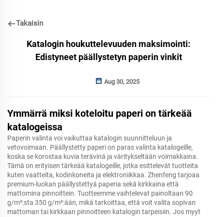
Takaisin
Katalogin houkuttelevuuden maksimointi:
Edistyneet päällystetyn paperin vinkit
Aug 30, 2025
Ymmärrä miksi koteloitu paperi on tärkeää
katalogeissa
Paperin valinta voi vaikuttaa katalogin suunnitteluun ja
vetovoimaan. Päällystetty paperi on paras valinta katalogeille,
koska se korostaa kuvia terävinä ja väritykseltään voimakkaina.
Tämä on erityisen tärkeää katalogeille, jotka esittelevät tuotteita
kuten vaatteita, kodinkoneita ja elektroniikkaa. Zhenfeng tarjoaa
premium-luokan päällystettyä paperia sekä kirkkaina että
mattomina pinnoittein. Tuotteemme vaihtelevat painoltaan 90
g/m²:sta 350 g/m²:ään, mikä tarkoittaa, että voit valita sopivan
mattoman tai kirkkaan pinnoitteen katalogin tarpeisiin. Jos myyt