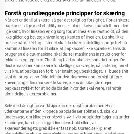
sikrer ensartede dele, og du behøver ikke at måle dem alle op.
Forstå grundlæggende principper for skæring
Når det er tid til at skære, så gør det roligt og forsigtigt. For at skære
papkassen lige med et utilitymesser, placer kniven parallelt med den
lige kant, hvor linealen er, og sørg for, at linealen er fastholdt, så den
ikke glider, og bevæg kniven langs kanten af linealen. Du skal ikke
presse hårdt i ét tag. I stedet skal du skære adskillige gange tæt på
kanten af linealen for at sikre, at papkassen ikke sprækker. Hvis du
bruger en die-cut-maskine, skal du se i maskinens instruktioner for
tykkelsen og typen af Zhenfeng hvid papkasse, som du bruger. De
fleste maskiner kan skære forskellige gsm-vægte, så justering heraf
vil sikre, at papkassen forbliver intakt og ubeskadiget. Til buede snit
skal du bruge et småbladet håndværksmesser og forsigtigt føre
kniven langs den markerede kurve, mens du løbende drejer
papkassstykket for at holde bladet, hvor det skal være. Håndtér
almindelige skæreproblemer
Selv med de rigtige værktøjer kan der opstå problemer. Hvis
yderkanterne af den klippede papplade ser splittet ud, skal du
undersøge, om klingen er blevet sløv. Hvis pappladen bøjer sig under
klipningen, kan fejlen ligge i linealens hold eller i, at
skæreunderlagets greb ikke er fast nok. Upræcise klip er et