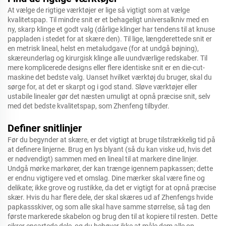
At vælge de rigtige værktøjer er lige så vigtigt som at vælge
kvalitetspap. Til mindre snit er et behageligt universalkniv med en
ny, skarp klinge et godt valg (dårlige klinger har tendens til at knuse
pappladen i stedet for at skære den). Til lige, længderettede snit er
en metrisk lineal, helst en metaludgave (for at undgå bøjning),
skæreunderlag og kirurgisk klinge alle uundværlige redskaber. Til
mere komplicerede designs eller flere identiske snit er en die-cut-
maskine det bedste valg. Uanset hvilket værktøj du bruger, skal du
sørge for, at det er skarpt og i god stand. Sløve værktøjer eller
ustabile linealer gør det næsten umuligt at opnå præcise snit, selv
med det bedste kvalitetspap, som Zhenfeng tilbyder.
Definer snitlinjer
Før du begynder at skære, er det vigtigt at bruge tilstrækkelig tid på
at definere linjerne. Brug en lys blyant (så du kan viske ud, hvis det
er nødvendigt) sammen med en lineal til at markere dine linjer.
Undgå mørke markører, der kan trænge igennem papkassen; dette
er endnu vigtigere ved et omslag. Dine mærker skal være fine og
delikate; ikke grove og rustikke, da det er vigtigt for at opnå præcise
skær. Hvis du har flere dele, der skal skæres ud af Zhenfengs hvide
papkassskiver, og som alle skal have samme størrelse, så tag den
første markerede skabelon og brug den til at kopiere til resten. Dette