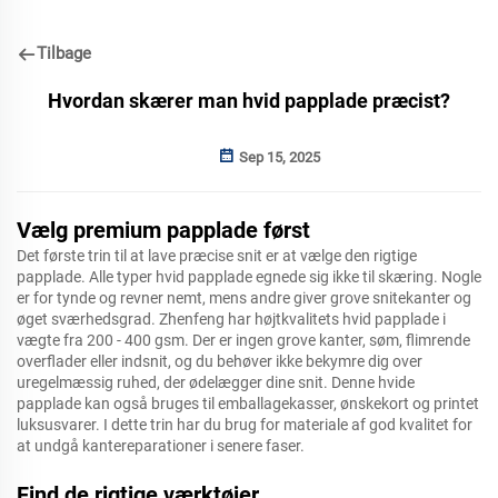
Tilbage
Hvordan skærer man hvid papplade præcist?
Sep 15, 2025
Vælg premium papplade først
Det første trin til at lave præcise snit er at vælge den rigtige
papplade. Alle typer hvid papplade egnede sig ikke til skæring. Nogle
er for tynde og revner nemt, mens andre giver grove snitekanter og
øget sværhedsgrad. Zhenfeng har højtkvalitets hvid papplade i
vægte fra 200 - 400 gsm. Der er ingen grove kanter, søm, flimrende
overflader eller indsnit, og du behøver ikke bekymre dig over
uregelmæssig ruhed, der ødelægger dine snit. Denne hvide
papplade kan også bruges til emballagekasser, ønskekort og printet
luksusvarer. I dette trin har du brug for materiale af god kvalitet for
at undgå kantereparationer i senere faser.
Find de rigtige værktøjer