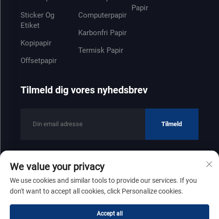
Papir
Sticker Og
Computerpapir
Etiket
Karbonfri Papir
Kopipapir
Termisk Papir
Offsetpapir
Tilmeld dig vores nyhedsbrev
Tilmeld
We value your privacy
Copyright © 2025 af Shandong Zhenfeng Paper Industry Co., Ltd
We use cookies and similar tools to provide our services. If you
Privatlivspolitik
don't want to accept all cookies, click Personalize cookies.
Rul til toppen
Accept all