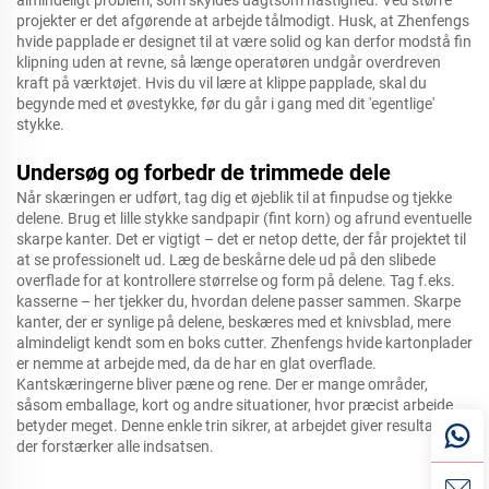
almindeligt problem, som skyldes uagtsom hastighed. Ved større
projekter er det afgørende at arbejde tålmodigt. Husk, at Zhenfengs
hvide papplade er designet til at være solid og kan derfor modstå fin
klipning uden at revne, så længe operatøren undgår overdreven
kraft på værktøjet. Hvis du vil lære at klippe papplade, skal du
begynde med et øvestykke, før du går i gang med dit 'egentlige'
stykke.
Undersøg og forbedr de trimmede dele
Når skæringen er udført, tag dig et øjeblik til at finpudse og tjekke
delene. Brug et lille stykke sandpapir (fint korn) og afrund eventuelle
skarpe kanter. Det er vigtigt – det er netop dette, der får projektet til
at se professionelt ud. Læg de beskårne dele ud på den slibede
overflade for at kontrollere størrelse og form på delene. Tag f.eks.
kasserne – her tjekker du, hvordan delene passer sammen. Skarpe
kanter, der er synlige på delene, beskæres med et knivsblad, mere
almindeligt kendt som en boks cutter. Zhenfengs hvide kartonplader
er nemme at arbejde med, da de har en glat overflade.
Kantskæringerne bliver pæne og rene. Der er mange områder,
såsom emballage, kort og andre situationer, hvor præcist arbejde
betyder meget. Denne enkle trin sikrer, at arbejdet giver resultater,
der forstærker alle indsatsen.