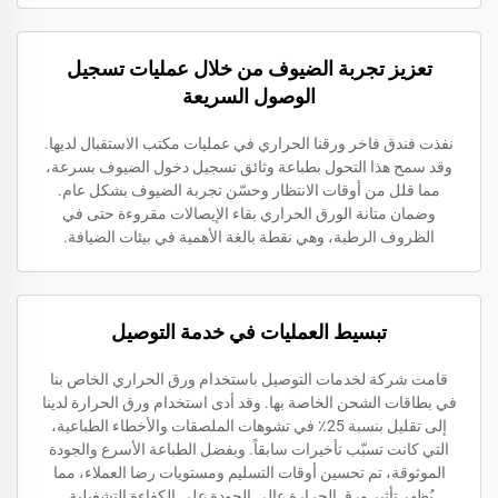
تعزيز تجربة الضيوف من خلال عمليات تسجيل
الوصول السريعة
نفذت فندق فاخر ورقنا الحراري في عمليات مكتب الاستقبال لديها.
وقد سمح هذا التحول بطباعة وثائق تسجيل دخول الضيوف بسرعة،
مما قلل من أوقات الانتظار وحسّن تجربة الضيوف بشكل عام.
وضمان متانة الورق الحراري بقاء الإيصالات مقروءة حتى في
الظروف الرطبة، وهي نقطة بالغة الأهمية في بيئات الضيافة.
تبسيط العمليات في خدمة التوصيل
قامت شركة لخدمات التوصيل باستخدام ورق الحراري الخاص بنا
في بطاقات الشحن الخاصة بها. وقد أدى استخدام ورق الحرارة لدينا
إلى تقليل بنسبة 25٪ في تشوهات الملصقات والأخطاء الطباعية،
التي كانت تسبّب تأخيرات سابقاً. وبفضل الطباعة الأسرع والجودة
الموثوقة، تم تحسين أوقات التسليم ومستويات رضا العملاء، مما
يُظهر تأثير ورق الحرارة عالي الجودة على الكفاءة التشغيلية.