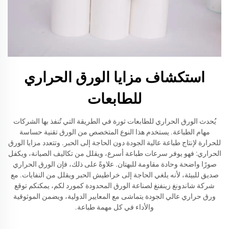
استكشاف مزايا الورق الحراري
للطابعات
يُحدث الورق الحراري للطابعات ثورة في الطريقة التي تُنفذ بها الشركات
مهام الطباعة. يستخدم هذا النوع المتخصص من الورق تقنية حساسة
للحرارة لإنتاج طباعة عالية الجودة دون الحاجة إلى الحبر. وتتعدد مزايا الورق
الحراري: فهو يوفر سرعات طباعة أسرع، ويقلل من تكاليف الصيانة، ويكفل
صورًا واضحة وحادة مقاومة للبهتان. علاوةً على ذلك، فإن الورق الحراري
صديق للبيئة، لأنه يلغي الحاجة إلى خراطيش الحبر ويقلل من النفايات. مع
شركة شاندونغ زينفنغ لصناعة الورق المحدودة كمورد لكم، يمكنكم توقع
ورق حراري عالي الجودة يتماشى مع المعايير الدولية، ويضمن الموثوقية
والأداء في كل مهمة طباعة.