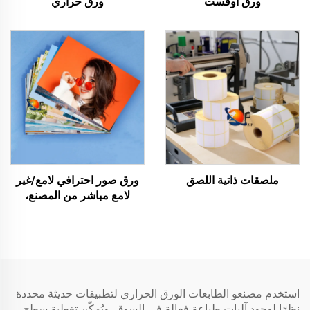
ورق أوفست
ورق حراري
ملصقات ذاتية اللصق
ورق صور احترافي لامع/غير
لامع مباشر من المصنع،
مقاوم للماء للطباعة بالليزر/
الحبر
استخدم مصنعو الطابعات الورق الحراري لتطبيقات حديثة محددة
نظرًا لوجود آليات طباعة فعالة في السوق. ويُمكّن تغطية سطح