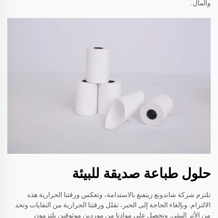
والمال.
حلول طباعة صديقة للبيئة
تلتزم شركة شاندونغ زينفنغ بالاستدامة، وتعكس ورقتنا الحرارية هذه
الالتزام. وبإلغاء الحاجة إلى الحبر، تقلل ورقتنا الحرارية من النفايات وتحد
من الأثر البيئي. ونحصل على موادنا من موردين موثوقين يلتزمون