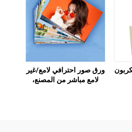
كربون
ورق صور احترافي لامع/غير
لامع مباشر من المصنع،
مقاوم للماء للطباعة بالليزر/
الحبر