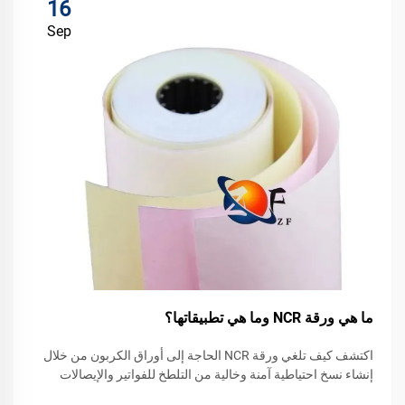
16
Sep
ما هي ورقة NCR وما هي تطبيقاتها؟
اكتشف كيف تلغي ورقة NCR الحاجة إلى أوراق الكربون من خلال
إنشاء نسخ احتياطية آمنة وخالية من التلطخ للفواتير والإيصالات
والمستندات القانونية. اعرف لماذا ما زالت 75٪ من الشركات المالية