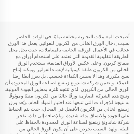
أصبحت المعاملات التجارية مختلفة تمامًا في الوقت الحاضر
بسبب إدخال الورق الخالي من الكربون للفواتير. يعمل هذا الورق
عجائب في الأعمال الورقية الخاصة بالمعاملات، حيث يحل محل
الطريقة التقليدية القديمة التي تعتمد على استخدام أوراق مع
صفائح كربون. وعلى عكس الأوراق القديمة، يستخدم الورق
الخالي من الكربون طبقة كيميائية لإنشاء الفواتير ويمكنه إنتاج
نسخ مكررة. وهذا لا يحسن الكفاءة فحسب، بل يعزز أيضًا رضا
العملاء. وتضمن شركة شاندونغ زينفنغ لصناعة الورق المحدودة أن
الورق الخالي من الكربون الذي تنتجه تلتزم بمعايير الجودة الدولية.
وتنتج هذه الشركة الصارمة ورقًا خاليًا من الكربون متينًا وموثوقًا
به نتيجة للإجراءات التي تتبعها عند اختيار المواد الخام. ويُعد ورق
زينفنغ الخالي من الكربون الأفضل في المجال، حيث يتم الحفاظ
على الجودة والاتساق بدقة شديدة. وبالإضافة إلى ذلك، تفخر
شركة شاندونغ زينفنغ لصناعة الورق المحدودة بالحفاظ على
البيئة، ولهذا السبب تحرص على أن يكون الورق الخالي من