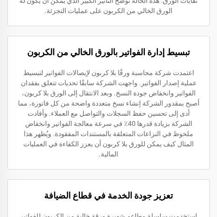
نفايات الورق. هذه الحالة توضح التأثير الكبير الذي يمكن أن يكون له
الورق الخالي من الكربون على عمليات التجزئة.
تبسيط إدارة الفواتير بالورق الخالي من الكربون
اعتمدت شركة محاسبة ورقًا بلا كربون لإيصالات الفواتير لتبسيط
عملية إصدار الفواتير. واجهت الشركة سابقًا تحديات تتعلق بفقدان
الفواتير وانخفاض جودة النسخ. وبعد الانتقال إلى الورق بلا كربون،
أصبح بمقدور الشركة إنشاء نسخ متعددة واضحة من كل فاتورة، مما
أدى إلى تحسين حفظ السجلات والتواصل مع العملاء. وأفادت
الشركة بزيادة قدرها 40٪ في سرعة معالجة الفواتير وانخفاض
ملحوظ في النزاعات المتعلقة بالمستندات المفقودة. ويُظهر هذا
المثال كيف يمكن للورق بلا كربون أن يعزز الكفاءة في العمليات
المالية.
تعزيز جودة الخدمة في قطاع الضيافة
استخدمت سلسلة مطاعم شهيرة ورقة خالية من الكربون للفواتير