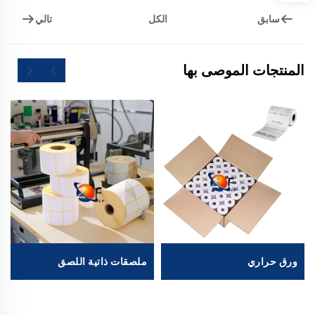
سابق
تالي
الكل
المنتجات الموصى بها
ورق حراري
ملصقات ذاتية اللصق