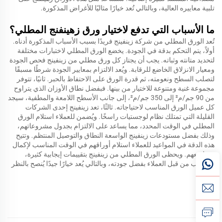
تلبية معاييره العالية، وبالتالي تُعد خيارًا مثاليًا للأغراض المذكورة.
ما الأسباب التي تدفع لاختيار ورق زهينفنج المطلي؟
تُعد الورق المطلي من شركة زينفينج فريدًا بسبب الأسباب المذكورة أدناه.
أولاً، يتم التحكم بدقة في الجودة. يخضع الورق المطلي لاختبارات مختلفة
لتحديد متانته وثباته. يجب أن يجتاز كل ورق مطلي من زينفينج فحص الجودة
ومعيار الانزلاق الخاضع للرقابة. ويُعد الالتزام بمعايير الجودة شرطًا مسبقًا
لتصلب السطح ونعومته، ثم قدرة الورق على الاحتفاظ بالحبر. ثانيًا، تتوفر
مجموعة غنية ومتنوعة للاختيار من بينها. فبفضل نطاق الأوزان الذي يتراوح
من 90 جم/م² إلى 350 جم/م²، إلى جانب الأسطح اللامعة والمطفية، سيجد
كل عميل الورق المناسب لاحتياجاته. ثالثًا، تعد زينفينج إحدى الشركات
القليلة التي تمتلك نظام لوجستيات راسخًا. ويُضمن للعملاء استلام الورق
المطلي في الوقت المحدد، مما يساعد على الالتزام بجدول مشروعاتهم،
وذلك بفضل مستودعات زينفينج الواسعة النطاق والتوصيل المنتظم. وتتيح
هذه الدقة في المواعيد للعملاء استلام أوراقهم في الوقت المناسب لإكمال
مشاريعهم. ويحظى الورق المطلي من زينفينج بتقييمات إيجابية كثيرة،
ومحبوب من قبل العملاء بفضل جودته، وبالتالي يُعد خيارًا جيدًا يُنصح بالنظر
فيه.