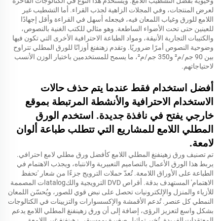
وحيوية بفضل التشطيب اللامع. ويُستخدم هذا النوع في الكتالوجات الفاخرة
لعرض المنتجات، وفي المجلات الزاهية لجذب القراء. أما التشطيب غير
اللامع للورق وغياب اللمعان فيه، فيجعله أسهل في القراءة وأقل إجهادًا
للعينين حتى تحت الأضواء الساطعة. وهو مثالي للكتب الغنية بالنصوص،
والكتيبات التجارية الأنيقة، ومواد الطباعة الاحترافية الأخرى التي تكون فيها
وضوحية النصوص أمرًا ضروريًا. وتقدم زهنفنغ أوزانًا للورق المطلي تتراوح
بين 90 جم/م² و350 جم/م²، ما يسمح للمستخدمين باختيار الوزن الأنسب
لاحتياجاتهم.
أفضل استخدام فقط عندما يتم حذف حالات
الاستخدام الاحترافية والأنشطة المرتبطة بموقع
خارجي يفتح في نافذة جديدة. استخدم الورق
المطلي اللامع للمشاريع التي تتطلب طباعة ألوان
لامعة.
تم تصنيف ورق زهينفنغ المطلي اللامع كأفضل ورق مطلي لامع احترافي.
يربط هذا الورق الأعمال بالتصاميم التعبيرية والانتباه، ويجذب الاهتمام في
الطباعة على الأوراق اللامعة. تُعدّ حملات الترويج جزءًا من شعار 'تحفظ
الاهتمام' المستهدف بدقة. أقراص DVD الترويجية والكatalogات المصممة
للأزياء والمنزل والإلكترونيات تحصل على نبض قوي للصور، ويُحسّن اللمعان
النمطي كل عنصر. تُدعم الأقمشة والإكسسوارات والتزيينات في الكتالوجات
بشكل واسع لتعزيز الرؤى، إضافة إلى أن ورق زهينفنغ المطلي اللامع يدعم
المعتقدات الفريدة. تُخبر تماثيل صغيرة بموسيقى زهينفنغ غير اللامعة