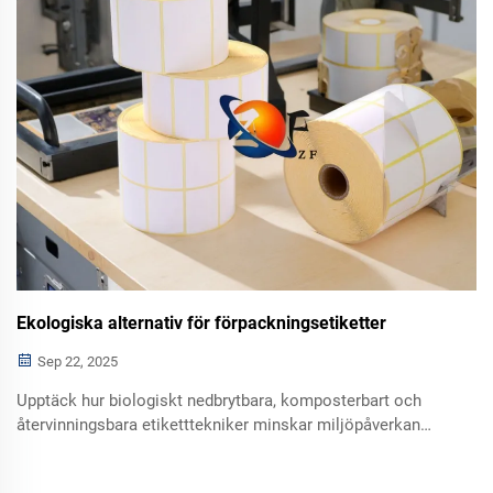
Ekologiska alternativ för förpackningsetiketter
Sep 22, 2025
Upptäck hur biologiskt nedbrytbara, komposterbart och
återvinningsbara etiketttekniker minskar miljöpåverkan
samtidigt som de möter konsumenternas efterfrågan. Lär
dig mer om PLA-filmer, avtvättbara limmedel och digital