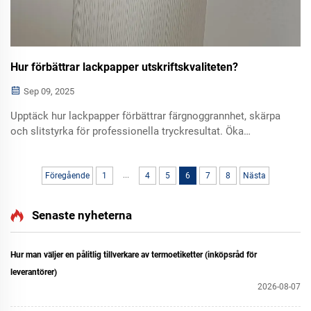
Hur förbättrar lackpapper utskriftskvaliteten?
Sep 09, 2025
Upptäck hur lackpapper förbättrar färgnoggrannhet, skärpa
och slitstyrka för professionella tryckresultat. Öka
kvaliteten på ditt nästa tryckprojekt redan idag.
...
Föregående
1
4
5
6
7
8
Nästa
Senaste nyheterna
Hur man väljer en pålitlig tillverkare av termoetiketter (inköpsråd för
leverantörer)
2026-08-07