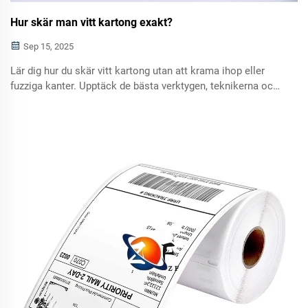
Hur skär man vitt kartong exakt?
Sep 15, 2025
Lär dig hur du skär vitt kartong utan att krama ihop eller
fuzziga kanter. Upptäck de bästa verktygen, teknikerna och
knivvårdstipsen för perfekt precision varje gång. Börja
skära rent redan idag.