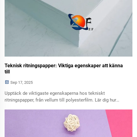
Teknisk ritningspapper: Viktiga egenskaper att känna
till
Sep 17, 2025
Upptäck de viktigaste egenskaperna hos tekniskt
ritningspapper, från vellum till polyesterfilm. Lär dig hur
materialvalet påverkar precision, slitstyrka och
reproducerbarhet i tekniska ritningar. Få hela jämförelsen
nu.