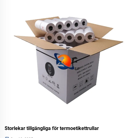
vattenmärkning som ökar återvinningsgraden och
varumärkets hållbarhet. Utforska fallstudier och faktisk
avkastning på investering.
Storlekar tillgängliga för termoetikettrullar