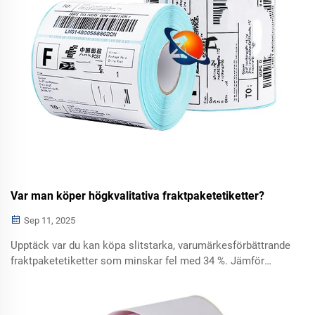
Var man köper högkvalitativa fraktpaketetiketter?
Sep 11, 2025
Upptäck var du kan köpa slitstarka, varumärkesförbättrande
fraktpaketetiketter som minskar fel med 34 %. Jämför
bästa leverantörer, material och kostnader. Skaffa din
kostnadsfria inköpschecklista idag.