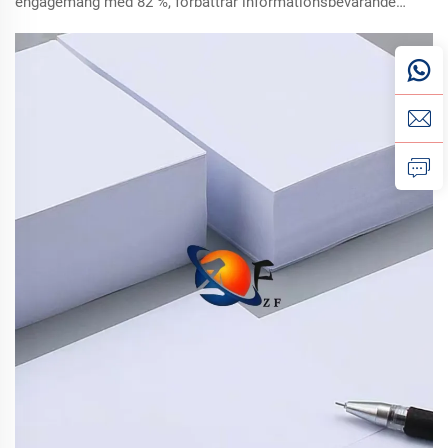
engagemang med 82 %, förbättrar informationsbevarande
och stärker varumärkets trovärdighet. Se faktiska data och
fallstudier som bevisar dess professionella fördel. Läs mer
nu.