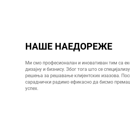
НАШЕ НАЕДОРЕЖЕ
Ми смо професионалан и иновативан тим са екс
дизајну и бизнису. Због тога што се специјализ
решења за решавање клијентских изазова. Пос
сараднички радимо ефикасно да бисмо према
успех.