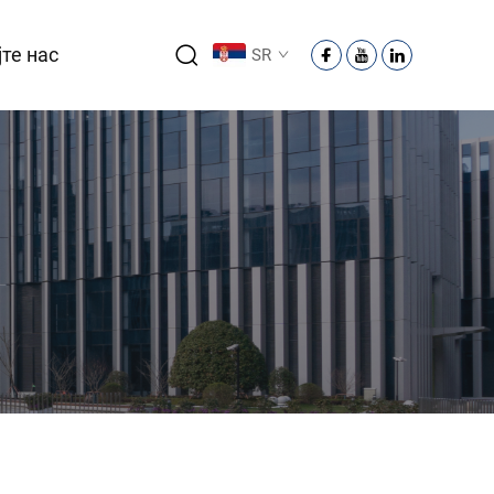
те нас
SR