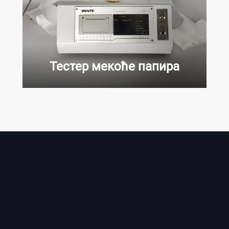
Тестер мекоће папира