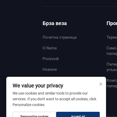
Брза веза
Про
Почетна страница
Терм
O Nama
Само
папи
Proizvodi
Папи
Новине
угље
Контактирајте нас
Комп
We value your privacy
папи
We use cookies and similar tools to provide our
services. If you don't want to accept all cookies, click
Personalize cookies.
Personalize cookies
Accept all
Ауторско право © 2025 од стране Шандун Женфен