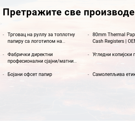
Претражите све производе
Трговац на руллу за топлотну
80mm Thermal Paper
папиру са логотипом на
Cash Registers | O
задатке, папир за касирање
Wholesale Supplier
на задатке
Фабрички директни
Угледни копијски 
професионални сјајни/матни
фото папир водоотпорни за
ласерско/инкџет штампање
Бојани офсет папир
Самолепљива ети