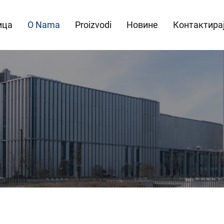
ица
O Nama
Proizvodi
Новине
Контактирај