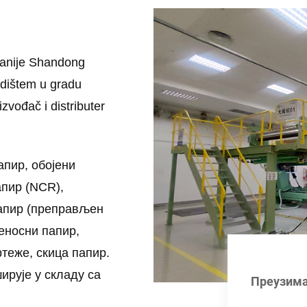
ranije Shandong
edištem u gradu
zvođač i distributer
апир, обојени
апир (NCR),
папир (преправљен
еносни папир,
ртеже, скица папир.
ирује у складу са
Преузим