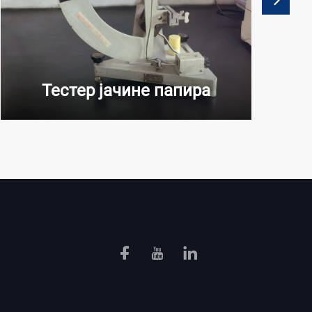
Тестер јачине папира