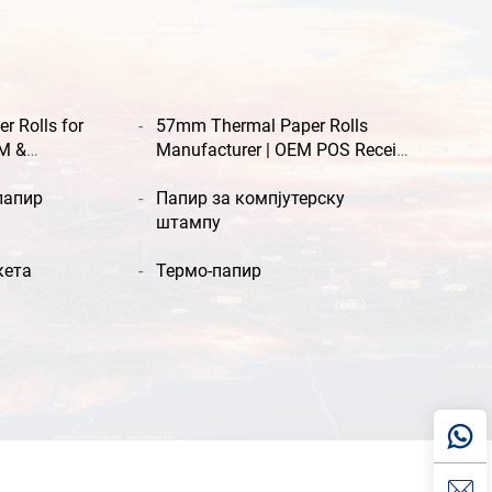
 Rolls for
57mm Thermal Paper Rolls
EM &
Manufacturer | OEM POS Receipt
Paper Supplier
папир
Папир за компјутерску
штампу
кета
Термо-папир