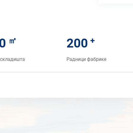
㎡
+
0
200
 складишта
Радници фабрике