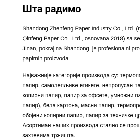
Шта радимо
Shandong Zhenfeng Paper Industry Co., Ltd. (
Qinfeng Paper Co., Ltd., osnovana 2018) sa s
Jinan, pokrajina Shandong, je profesionalni proi
papirnih proizvoda.
Најважније категорије производа су: термоп
папир, самолепљиве етикете, непропусан п
копирни папир, папир за офсете, умножни 
папир), бела картона, масни папир, термопр
обојени копирни папир, папир за техничке ц
Асортиман наших производа стално се прош
захтевима тржишта.