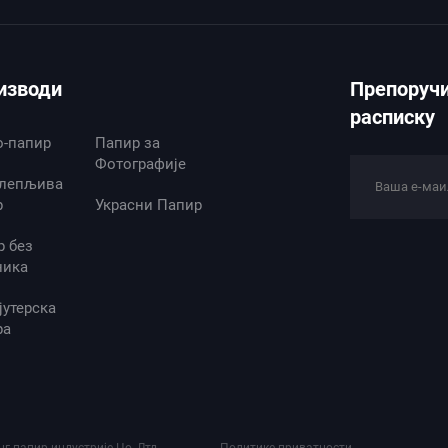
изводи
Препоручи
расписку
о-папир
Папир за
Фотографије
лепљива
р
Украсни Папир
р без
ника
јутерска
ра
г папир индустрије Цо, Лтд
Политике приватности