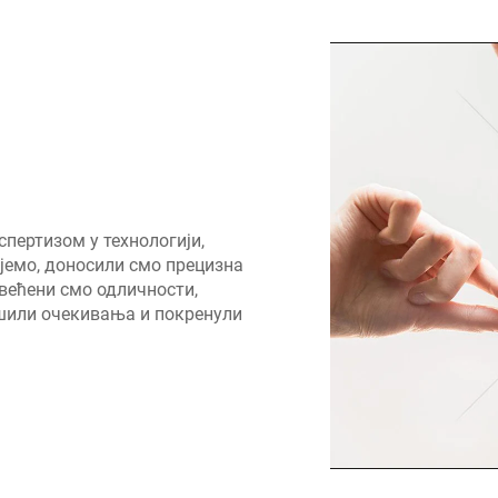
пертизом у технологији,
ујемо, доносили смо прецизна
већени смо одличности,
шили очекивања и покренули