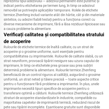
reprezintă tipul adezivului — adezivul permanent este puternic și
indicat pentru etichetarea pe termen lung, în timp ce adezivul
removibil se potrivește aplicațiilor temporare. Rolele de etichete
termice Zhenfeng includ variante atât din hârtie, cât și din materiale
sintetice, cu adezivi fiabili testați pentru a funcționa corect cu
diverse mecanisme de imprimare, fără a lăsa reziduuri lipicioase sau
a cauza probleme la alimentare.
Verificați calitatea și compatibilitatea stratului
de acoperire
Rulourile de etichete termice de înaltă calitate, cu un strat de
acoperire și o grosime uniforme, sunt esențiale pentru
compatibilitatea cu imprimantele. Rulourile de calitate slabă, cu un
strat neuniform, provoacă tipăriri nesigure sau uzura capului de
imprimare, în timp ce etichetele prea groase sau prea subțiri
determină probleme la alimentare. Rulourile termice Zhenfeng
beneficiază de un control riguros al calității, asigurând o grosime
uniformă, un strat neted și tăiere precisă — toate aspecte critice
pentru o funcționare fără probleme a imprimantei. În plus, unele
imprimante necesită tipuri specifice de acoperire pentru o
transferare optimă a căldurii. Rulourile termice Zhenfeng utilizează
straturi de acoperire standardizate în industrie, compatibile cu
majoritatea capetelor de imprimantă termică, reducând riscul de
pete sau tipăriri incomplete. Eșantioane gratuite sunt disponibile