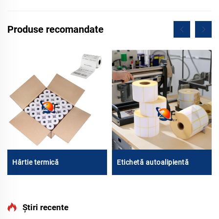
Produse recomandate
Hârtie termică
Etichetă autoalipientă
Știri recente