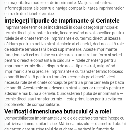
cu majoritatea modelelor de imprimante. Mai jos sunt câteva
informații esențiale pentru a naviga compatibilitatea imprimantelor
cu rolele de etichete termice.
Înțelegeți Tipurile de Imprimante și Cerințele
Imprimantele termice se încadrează în două categorii principale:
termic direct și transfer termic, fiecare având nevoi specifice pentru
rolele de etichete termice. Imprimantele cu termic direct utilizează
căldura pentru a activa stratul chimic al etichetei, deci necesită role
de etichete termice fără benzi suplimentare. Aceste imprimante
funcționează cel mai bine cu role care au un strat uniform și neted
pentru o reacție constantă la căldură — rolele Zhenfeng pentru
imprimare termic direct dispun de acest tip de strat, asigurând
imprimări clare și precise. Imprimantele cu transfer termic folosesc
o bandă încălzită pentru a transfera cerneala pe etichetă, deci
necesită role de etichete concepute pentru a primi cerneală pe bază
de bandă. Aceste role au adesea un strat superior receptiv pentru o
adeziune mai bună a cernelii. Cunoașterea tipului de imprimantă —
termic direct sau transfer termic — este primul pas pentru evitarea
problemelor de compatibilitate.
Verificați dimensiunea butucului și a rolei
Compatibilitatea imprimantei cu rolele de etichete termice începe cu
potrivirea dimensiunilor fizice. Mărimea miezului — diametrul tubului
de carton care susține rolul de etichete — variază în funcție de