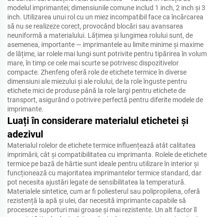
modelul imprimantei; dimensiunile comune includ 1 inch, 2 inch și 3
inch. Utilizarea unui rol cu un miez incompatibil face ca încărcarea
să nu se realizeze corect, provocând blocări sau avansarea
neuniformă a materialului. Lățimea și lungimea rolului sunt, de
asemenea, importante — imprimantele au limite minime și maxime
de lățime, iar rolele mai lungi sunt potrivite pentru tipărirea în volum
mare, în timp ce cele mai scurte se potrivesc dispozitivelor
compacte. Zhenfeng oferă role de etichete termice în diverse
dimensiuni ale miezului și ale rolului, de la role înguste pentru
etichete mici de produse până la role largi pentru etichete de
transport, asigurând o potrivire perfectă pentru diferite modele de
imprimante.
Luați în considerare materialul etichetei și
adezivul
Materialul rolelor de etichete termice influențează atât calitatea
imprimării, cât și compatibilitatea cu imprimanta. Rolele de etichete
termice pe bază de hârtie sunt ideale pentru utilizare în interior și
funcționează cu majoritatea imprimantelor termice standard, dar
pot necesita ajustări legate de sensibilitatea la temperatură.
Materialele sintetice, cum ar fi poliesterul sau polipropilena, oferă
rezistență la apă și ulei, dar necesită imprimante capabile să
proceseze suporturi mai groase și mai rezistente. Un alt factor îl