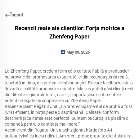
Înapoi
Recenzii reale ale clienților: Forța motrice a
Zhenfeng Paper
May 09, 2026
La Zhenfeng Paper, credem ferm că o calitate fiabilă a produselor
nu provine din promovarea exagerată, ci din recunoașterea reală,
repetată în timp, din partea clienților noștri. Fiecare feedback este o
dovadă a calității produselor noastre. Mai jos puteți găsi clienți reali
din diferite regiuni ale lumii, care își împărtășesc sentimentele
autentice legate de cooperarea cu Zhenfeng Paper.
Recenzie client Regatul Unit: „Livrare: echipamentul de probă a fost
livrat eficient, în puțin peste o săptămână. Calitate: conform
descrierii și calitatea este perfectă. Suntem bucuroși să plasăm o
comandă pentru o cantitate mai mare.”
Acest client din Regatul Unit a achiziționat hârtie foto A4
autoadezivă cu luciu ridicat. Am oferit probe gratuite clientului din