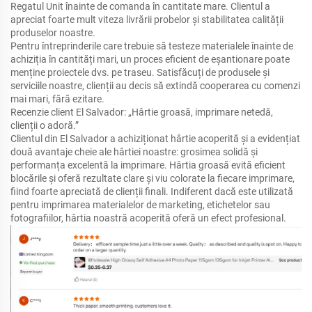
Regatul Unit înainte de comanda în cantitate mare. Clientul a
apreciat foarte mult viteza livrării probelor și stabilitatea calității
produselor noastre.
Pentru întreprinderile care trebuie să testeze materialele înainte de
achiziția în cantități mari, un proces eficient de eșantionare poate
menține proiectele dvs. pe traseu. Satisfăcuți de produsele și
serviciile noastre, clienții au decis să extindă cooperarea cu comenzi
mai mari, fără ezitare.
Recenzie client El Salvador: „Hârtie groasă, imprimare netedă,
clienții o adoră.”
Clientul din El Salvador a achiziționat hârtie acoperită și a evidențiat
două avantaje cheie ale hârtiei noastre: grosimea solidă și
performanța excelentă la imprimare. Hârtia groasă evită eficient
blocările și oferă rezultate clare și viu colorate la fiecare imprimare,
fiind foarte apreciată de clienții finali. Indiferent dacă este utilizată
pentru imprimarea materialelor de marketing, etichetelor sau
fotografiilor, hârtia noastră acoperită oferă un efect profesional.