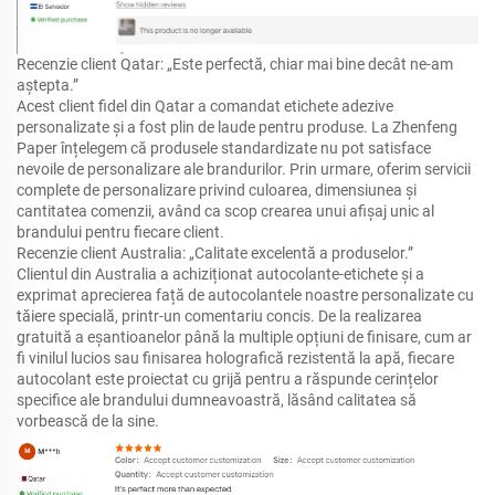
Recenzie client Qatar: „Este perfectă, chiar mai bine decât ne-am
aștepta.”
Acest client fidel din Qatar a comandat etichete adezive
personalizate și a fost plin de laude pentru produse. La Zhenfeng
Paper înțelegem că produsele standardizate nu pot satisface
nevoile de personalizare ale brandurilor. Prin urmare, oferim servicii
complete de personalizare privind culoarea, dimensiunea și
cantitatea comenzii, având ca scop crearea unui afișaj unic al
brandului pentru fiecare client.
Recenzie client Australia: „Calitate excelentă a produselor.”
Clientul din Australia a achiziționat autocolante-etichete și a
exprimat aprecierea față de autocolantele noastre personalizate cu
tăiere specială, printr-un comentariu concis. De la realizarea
gratuită a eșantioanelor până la multiple opțiuni de finisare, cum ar
fi vinilul lucios sau finisarea holografică rezistentă la apă, fiecare
autocolant este proiectat cu grijă pentru a răspunde cerințelor
specifice ale brandului dumneavoastră, lăsând calitatea să
vorbească de la sine.