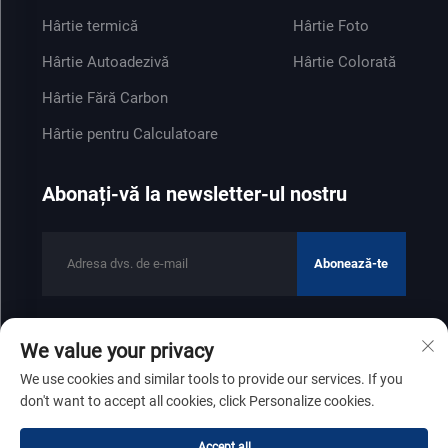
Hârtie termică
Hârtie Foto
Hârtie Autoadezivă
Hârtie Colorată
Hârtie Fără Carbon
Hârtie pentru Calculatoare
Abonați-vă la newsletter-ul nostru
Abonează-te
We value your privacy
Drepturi de autor © 2025 de Shandong Zhenfeng Paper Industry
We use cookies and similar tools to provide our services. If you
Co., Ltd
Politica de confidențialitate
don't want to accept all cookies, click Personalize cookies.
Derulează în sus
Accept all