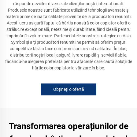
răspunde nevoilor diverse ale clienților noștri internaționali.
Produsele noastre sunt fabricate utilizând tehnologii avansate și
materii prime de înaltă calitate provenite de la producători renumiți.
Acest lucru asigură faptul că hârtia noastră color copiator oferă o
strălucire excepțională, netezime și durabilitate, fiind ideală pentru
imprimări în volum mare. Parteneriatele noastre strategice cu Asia
Symbol și alți producători renumiți ne permit să oferim prețuri
competitive fără a face compromisuri privind calitatea. În plus,
distribuitorii noștri locali asigură livrare rapidă și servicii fiabile,
făcându-ne alegerea preferată pentru afacerile care caută soluții de
hârtie color copiator la vânzare în bloc.
Obțineți o ofertă
Transformarea operațiunilor de