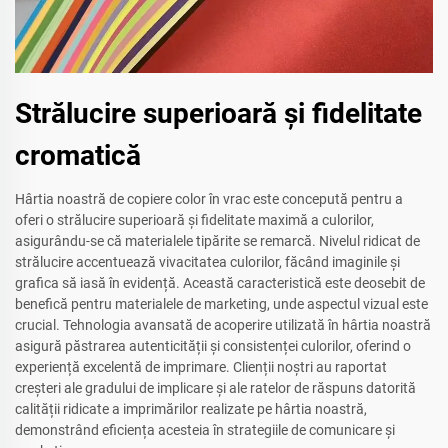
Strălucire superioară și fidelitate
cromatică
Hârtia noastră de copiere color în vrac este concepută pentru a
oferi o strălucire superioară și fidelitate maximă a culorilor,
asigurându-se că materialele tipărite se remarcă. Nivelul ridicat de
strălucire accentuează vivacitatea culorilor, făcând imaginile și
grafica să iasă în evidență. Această caracteristică este deosebit de
benefică pentru materialele de marketing, unde aspectul vizual este
crucial. Tehnologia avansată de acoperire utilizată în hârtia noastră
asigură păstrarea autenticității și consistenței culorilor, oferind o
experiență excelentă de imprimare. Clienții noștri au raportat
creșteri ale gradului de implicare și ale ratelor de răspuns datorită
calității ridicate a imprimărilor realizate pe hârtia noastră,
demonstrând eficiența acesteia în strategiile de comunicare și