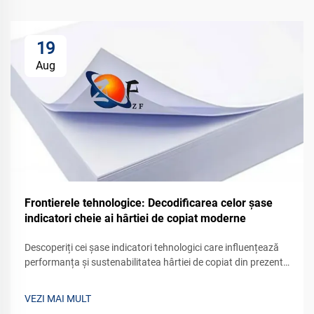
19
Aug
Frontierele tehnologice: Decodificarea celor șase
indicatori cheie ai hârtiei de copiat moderne
Descoperiți cei șase indicatori tehnologici care influențează
performanța și sustenabilitatea hârtiei de copiat din prezent.
Luați decizii mai bune de achiziție cu informații bazate pe
date. Aflați mai multe.
VEZI MAI MULT