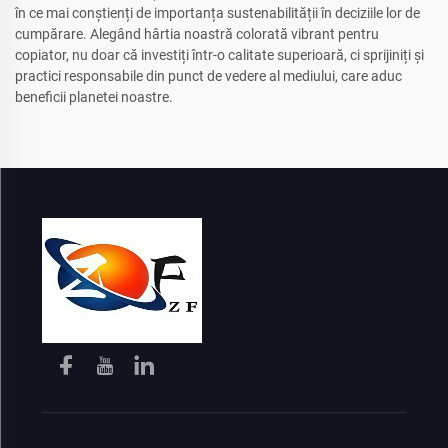
în ce mai conștienți de importanța sustenabilității în deciziile lor de
cumpărare. Alegând hârtia noastră colorată vibrant pentru
copiator, nu doar că investiți într-o calitate superioară, ci sprijiniți și
practici responsabile din punct de vedere al mediului, care aduc
beneficii planetei noastre.