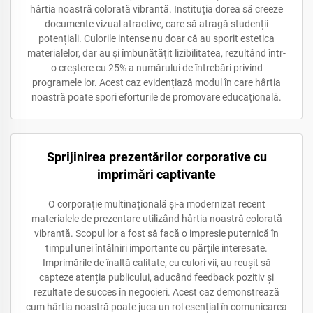
hârtia noastră colorată vibrantă. Instituția dorea să creeze
documente vizual atractive, care să atragă studenții
potențiali. Culorile intense nu doar că au sporit estetica
materialelor, dar au și îmbunătățit lizibilitatea, rezultând într-
o creștere cu 25% a numărului de întrebări privind
programele lor. Acest caz evidențiază modul în care hârtia
noastră poate spori eforturile de promovare educațională.
Sprijinirea prezentărilor corporative cu
imprimări captivante
O corporație multinațională și-a modernizat recent
materialele de prezentare utilizând hârtia noastră colorată
vibrantă. Scopul lor a fost să facă o impresie puternică în
timpul unei întâlniri importante cu părțile interesate.
Imprimările de înaltă calitate, cu culori vii, au reușit să
capteze atenția publicului, aducând feedback pozitiv și
rezultate de succes în negocieri. Acest caz demonstrează
cum hârtia noastră poate juca un rol esențial în comunicarea