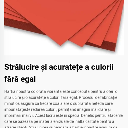
Strălucire și acuratețe a culorii
fără egal
Hârtia noastră colorată vibrantă este concepută pentru a oferi o
strălucire și o acuratețe a culorii fără egal. Procesul de fabricație
minuțios asigură că fiecare coală are o suprafață netedă care
îmbunătățește redarea culorii, permițând imagini mai clare și
imprimări mai vii. Acest lucru este în special benefic pentru afacerile
care se bazează pe materiale vizuale de înaltă calitate pentru a
atrage clienți. Strălucirea superioară a hârtiei noastre asigură că