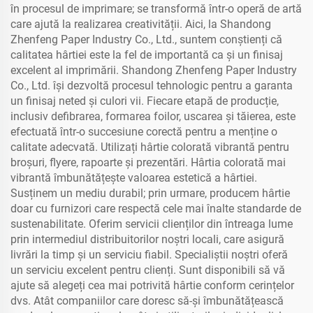
în procesul de imprimare; se transformă într-o operă de artă
care ajută la realizarea creativității. Aici, la Shandong
Zhenfeng Paper Industry Co., Ltd., suntem conștienți că
calitatea hârtiei este la fel de importantă ca și un finisaj
excelent al imprimării. Shandong Zhenfeng Paper Industry
Co., Ltd. își dezvoltă procesul tehnologic pentru a garanta
un finisaj neted și culori vii. Fiecare etapă de producție,
inclusiv defibrarea, formarea foilor, uscarea și tăierea, este
efectuată într-o succesiune corectă pentru a menține o
calitate adecvată. Utilizați hârtie colorată vibrantă pentru
broșuri, flyere, rapoarte și prezentări. Hârtia colorată mai
vibrantă îmbunătățește valoarea estetică a hârtiei.
Susținem un mediu durabil; prin urmare, producem hârtie
doar cu furnizori care respectă cele mai înalte standarde de
sustenabilitate. Oferim servicii clienților din întreaga lume
prin intermediul distribuitorilor noștri locali, care asigură
livrări la timp și un serviciu fiabil. Specialiștii noștri oferă
un serviciu excelent pentru clienți. Sunt disponibili să vă
ajute să alegeți cea mai potrivită hârtie conform cerințelor
dvs. Atât companiilor care doresc să-și îmbunătățească