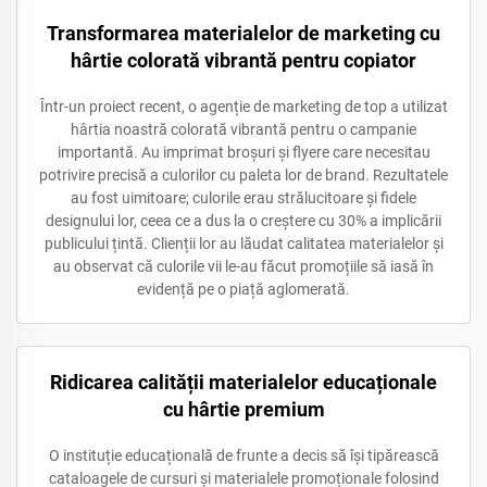
Transformarea materialelor de marketing cu
hârtie colorată vibrantă pentru copiator
Într-un proiect recent, o agenție de marketing de top a utilizat
hârtia noastră colorată vibrantă pentru o campanie
importantă. Au imprimat broșuri și flyere care necesitau
potrivire precisă a culorilor cu paleta lor de brand. Rezultatele
au fost uimitoare; culorile erau strălucitoare și fidele
designului lor, ceea ce a dus la o creștere cu 30% a implicării
publicului țintă. Clienții lor au lăudat calitatea materialelor și
au observat că culorile vii le-au făcut promoțiile să iasă în
evidență pe o piață aglomerată.
Ridicarea calității materialelor educaționale
cu hârtie premium
O instituție educațională de frunte a decis să își tipărească
cataloagele de cursuri și materialele promoționale folosind