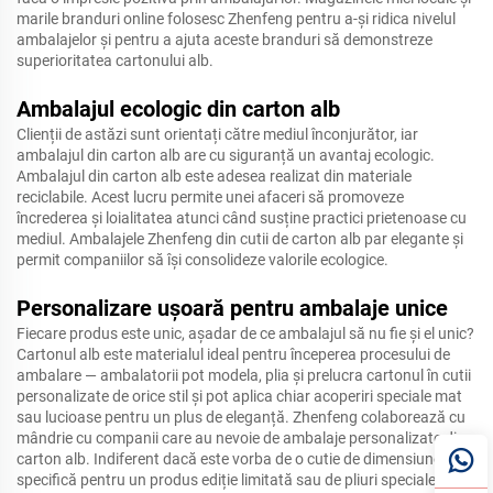
marile branduri online folosesc Zhenfeng pentru a-și ridica nivelul
ambalajelor și pentru a ajuta aceste branduri să demonstreze
superioritatea cartonului alb.
Ambalajul ecologic din carton alb
Clienții de astăzi sunt orientați către mediul înconjurător, iar
ambalajul din carton alb are cu siguranță un avantaj ecologic.
Ambalajul din carton alb este adesea realizat din materiale
reciclabile. Acest lucru permite unei afaceri să promoveze
încrederea și loialitatea atunci când susține practici prietenoase cu
mediul. Ambalajele Zhenfeng din cutii de carton alb par elegante și
permit companiilor să își consolideze valorile ecologice.
Personalizare ușoară pentru ambalaje unice
Fiecare produs este unic, așadar de ce ambalajul să nu fie și el unic?
Cartonul alb este materialul ideal pentru începerea procesului de
ambalare — ambalatorii pot modela, plia și prelucra cartonul în cutii
personalizate de orice stil și pot aplica chiar acoperiri speciale mat
sau lucioase pentru un plus de eleganță. Zhenfeng colaborează cu
mândrie cu companii care au nevoie de ambalaje personalizate din
carton alb. Indiferent dacă este vorba de o cutie de dimensiune
specifică pentru un produs ediție limitată sau de pliuri speciale