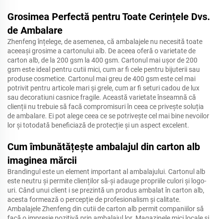
Grosimea Perfectă pentru Toate Cerințele Dvs.
de Ambalare
Zhenfeng înțelege, de asemenea, că ambalajele nu necesită toate
aceeași grosime a cartonului alb. De aceea oferă o varietate de
carton alb, de la 200 gsm la 400 gsm. Cartonul mai ușor de 200
gsm este ideal pentru cutii mici, cum ar fi cele pentru bijuterii sau
produse cosmetice. Cartonul mai greu de 400 gsm este cel mai
potrivit pentru articole mari și grele, cum ar fi seturi cadou de lux
sau decoratiuni casnice fragile. Această varietate înseamnă că
clienții nu trebuie să facă compromisuri în ceea ce privește soluția
de ambalare. Ei pot alege ceea ce se potrivește cel mai bine nevoilor
lor și totodată beneficiază de protecție și un aspect excelent.
Cum îmbunătățește ambalajul din carton alb
imaginea mărcii
Brandingul este un element important al ambalajului. Cartonul alb
este neutru și permite clienților să-și adauge propriile culori și logo-
uri. Când unui client i se prezintă un produs ambalat în carton alb,
acesta formează o percepție de profesionalism și calitate.
Ambalajele Zhenfeng din cutii de carton alb permit companiilor să
facă o impresie pozitivă prin ambalajul lor. Magazinele mici locale și