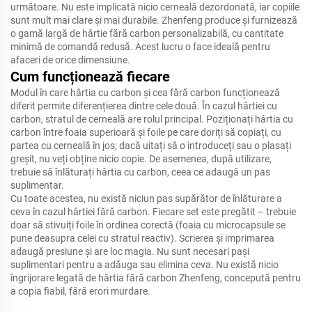
următoare.
Nu este implicată nicio cerneală dezordonată, iar copiile
sunt mult mai clare și mai durabile.
Zhenfeng produce și furnizează
o gamă largă de hârtie fără carbon personalizabilă, cu cantitate
minimă de comandă redusă.
Acest lucru o face ideală pentru
afaceri de orice dimensiune.
Cum funcționează fiecare
Modul în care hârtia cu carbon și cea fără carbon funcționează
diferit permite diferențierea dintre cele două.
În cazul hârtiei cu
carbon, stratul de cerneală are rolul principal.
Poziționați hârtia cu
carbon între foaia superioară și foile pe care doriți să copiați, cu
partea cu cerneală în jos; dacă uitați să o introduceți sau o plasați
greșit, nu veți obține nicio copie.
De asemenea, după utilizare,
trebuie să înlăturați hârtia cu carbon, ceea ce adaugă un pas
suplimentar.
Cu toate acestea, nu există niciun pas supărător de înlăturare a
ceva în cazul hârtiei fără carbon.
Fiecare set este pregătit – trebuie
doar să stivuiți foile în ordinea corectă (foaia cu microcapsule se
pune deasupra celei cu stratul reactiv).
Scrierea și imprimarea
adaugă presiune și are loc magia.
Nu sunt necesari pași
suplimentari pentru a adăuga sau elimina ceva.
Nu există nicio
îngrijorare legată de hârtia fără carbon Zhenfeng, concepută pentru
a copia fiabil, fără erori murdare.