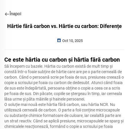
Înapoi
Hârtie fără carbon vs. Hârtie cu carbon: Diferențe
Oct 10, 2025
Ce este hârtia cu carbon și hârtia fără carbon
Să începem cu bazele.
Hârtia cu carbon există de mult timp și
constă într-o foaie subțire de hârtie care are pe o parte cerneală de
carbon.
Când o persoană scrie pe foaia de sus, presiunea creează o
copie a scrisului pe foaia cu carbon de dedesubt.
Atunci când foaia
de sus este îndepărtată, persoana obține o copie a ceea ce a scris
pe foaia de sus.
Din păcate, copiile se ștergeau în timp, iar cerneala
lăsa urme și păta mâinile și hainele persoanei.
O soluție mai nouă este hârtia fără carbon, sau hârtia NCR.
Nu
utilizează cerneală de carbon.
O parte a foii conține microcapsule
cu substanțe chimice formatoare de culoare, iar cealaltă parte are
un strat reactiv.
Când se aplică presiune, microcapsulele se sparg și
chimicalele reacționează, formând o copie a scrisului pe foaia