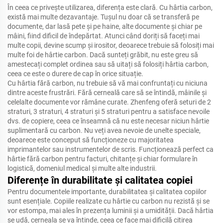
În ceea ce privește utilizarea, diferența este clară.
Cu hârtia carbon,
există mai multe dezavantaje.
Tușul nu doar că se transferă pe
documente, dar lasă pete și pe haine, alte documente și chiar pe
mâini, fiind dificil de îndepărtat.
Atunci când doriți să faceți mai
multe copii, devine scump și irositor, deoarece trebuie să folosiți mai
multe foi de hârtie carbon.
Dacă sunteți grăbit, nu este greu să
amestecați complet ordinea sau să uitați să folosiți hârtia carbon,
ceea ce este o durere de cap în orice situație.
Cu hârtia fără carbon, nu trebuie să vă mai confruntați cu niciuna
dintre aceste frustrări.
Fără cerneală care să se întindă, mâinile și
celelalte documente vor rămâne curate.
Zhenfeng oferă seturi de 2
straturi, 3 straturi, 4 straturi și 5 straturi pentru a satisface nevoile
dvs. de copiere, ceea ce înseamnă că nu este necesar niciun hârtie
suplimentară cu carbon.
Nu veți avea nevoie de unelte speciale,
deoarece este conceput să funcționeze cu majoritatea
imprimantelor sau instrumentelor de scris.
Funcționează perfect ca
hârtie fără carbon pentru facturi, chitanțe și chiar formulare în
logistică, domeniul medical și multe alte industrii.
Diferențe în durabilitate și calitatea copiei
Pentru documentele importante, durabilitatea și calitatea copiilor
sunt esențiale.
Copiile realizate cu hârtie cu carbon nu rezistă și se
vor estompa, mai ales în prezența luminii și a umidității.
Dacă hârtia
se udă, cerneala se va întinde, ceea ce face mai dificilă citirea