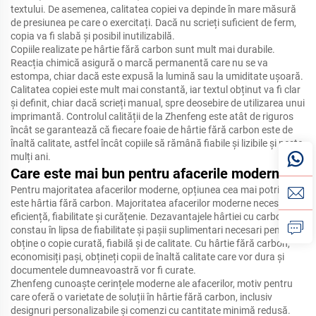
textului.
De asemenea, calitatea copiei va depinde în mare măsură
de presiunea pe care o exercitați.
Dacă nu scrieți suficient de ferm,
copia va fi slabă și posibil inutilizabilă.
Copiile realizate pe hârtie fără carbon sunt mult mai durabile.
Reacția chimică asigură o marcă permanentă care nu se va
estompa, chiar dacă este expusă la lumină sau la umiditate ușoară.
Calitatea copiei este mult mai constantă, iar textul obținut va fi clar
și definit, chiar dacă scrieți manual, spre deosebire de utilizarea unui
imprimantă.
Controlul calității de la Zhenfeng este atât de riguros
încât se garantează că fiecare foaie de hârtie fără carbon este de
înaltă calitate, astfel încât copiile să rămână fiabile și lizibile și peste
mulți ani.
Care este mai bun pentru afacerile moderne
Pentru majoritatea afacerilor moderne, opțiunea cea mai potrivită
este hârtia fără carbon.
Majoritatea afacerilor moderne necesită
eficiență, fiabilitate și curățenie.
Dezavantajele hârtiei cu carbon
constau în lipsa de fiabilitate și pașii suplimentari necesari pentru a
obține o copie curată, fiabilă și de calitate.
Cu hârtie fără carbon,
economisiți pași, obțineți copii de înaltă calitate care vor dura și
documentele dumneavoastră vor fi curate.
Zhenfeng cunoaște cerințele moderne ale afacerilor, motiv pentru
care oferă o varietate de soluții în hârtie fără carbon, inclusiv
designuri personalizabile și comenzi cu cantitate minimă redusă.