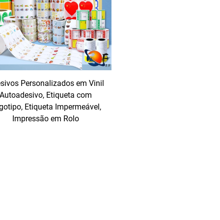
ategoria de Adesivos e Etiquetas
idadesA categoria Adesivos e Etiquetas se destaca ao atender 
inar. Para usuários comerciais, isso significa acesso a etiqu
ra garrafas de água (resistentes à umidade e ao borramento), e
s em folha metálica para produtos de luxo (com acabamento pre
ies — perfeitos para quem aluga imóveis e deseja decorar sem
ar a longo prazo, como caixas de armazenamento ou kits de fe
sivos Personalizados em Vinil
ecipientes de alimentos que vão ao micro-ondas, adesivos resis
Autoadesivo, Etiqueta com
ulteração para embalagens que precisam indicar se foram abertas
desivos e Etiquetas oferece uma solução adequada, eliminando 
gotipo, Etiqueta Impermeável,
cas.
Impressão em Rolo
alidade Um dos maiores diferenciais da categoria Adesivos e 
ente seus. Para empresas, isso se traduz em controle total sobre
gos QR (que direcionam para seu site ou redes sociais) em ca
 minimalista para uma linha moderna de produtos de skincare o
lização da categoria Adesivos e Etiquetas permitem concretizar
em criar adesivos com o nome do filho e seus personagens favo
sonalizados com suas artes para vender em feiras, ou propriet
mo pequenos detalhes como o formato — dos clássicos retângul
rca) — são personalizáveis, garantindo que seus adesivos e e