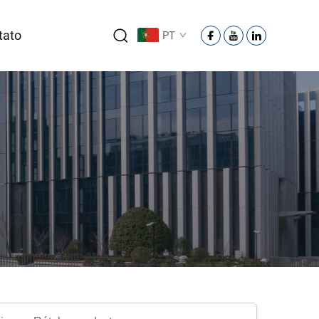
tato
PT