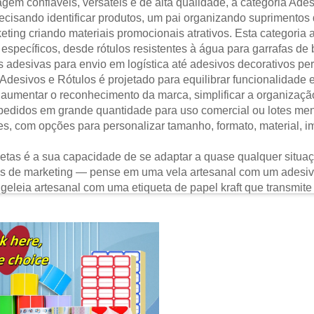
em confiáveis, versáteis e de alta qualidade, a categoria Ade
cisando identificar produtos, um pai organizando suprimentos
keting criando materiais promocionais atrativos. Esta categori
específicos, desde rótulos resistentes à água para garrafas de
 adesivas para envio em logística até adesivos decorativos pe
desivos e Rótulos é projetado para equilibrar funcionalidade e
, aumentar o reconhecimento da marca, simplificar a organizaç
pedidos em grande quantidade para uso comercial ou lotes meno
s, com opções para personalizar tamanho, formato, material, i
uetas é a sua capacidade de se adaptar a quase qualquer situa
 de marketing — pense em uma vela artesanal com um adesivo b
 geleia artesanal com uma etiqueta de papel kraft que transmit
rmam gavetas desorganizadas em espaços arrumados: adesivos 
as magnéticas para recipientes na geladeira, facilitando encon
 essenciais à criatividade — adesivos em vinil para personaliz
ersonalidade às sacolas de presente. Mesmo em ambientes indus
áveis para identificação de ativos, etiquetas de advertência 
das para resistir a condições adversas e manter as operações 
uma simples coleção de produtos adesivos — é uma ferramenta v
, comerciais e industriais.