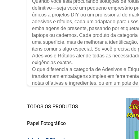
Quando você está procurando soluções de rotulag
definitivo—seja você um pequeno empresário pre
únicos a projetos DIY ou um profissional de mar
adesivos e rótulos, cada um adaptado para usos 
embalagens de presente, passando por etiquetas
laptops ou cadernos. Cada produto da categoria A
uma superfície, mas de melhorar a identificação
itens comuns algo especial. Se você precisa de 
Adesivos e Rótulos atende todas as necessidade
exigências exatas.
O que diferencia a categoria de Adesivos e Etiq
transformam embalagens simples em ferramentas
notas olfativas e ingredientes, ou em um pote de
residências, etiquetas organizacionais transfo
removíveis para caixas de brinquedos ou etiquet
entusiastas de hobbies, adesivos decorativos são
TODOS OS PRODUTOS
scrapbooking ou adesivos recortados para dar p
desempenha um papel fundamental: etiquetas dur
Papel Fotográfico
barras para gestão de inventário, todas projeta
categoria de Adesivos e Etiquetas vai além de 
visibilidade e agrega valor em contextos pessoais