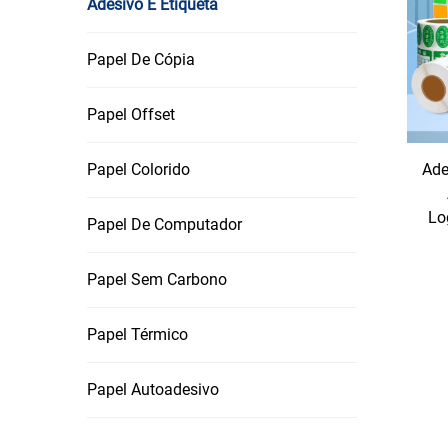
Adesivo E Etiqueta
Vantagens Principais de Escolher Produtos da C
Versatilidade Inigualável para Todas as Necess
Papel De Cópia
quase todos os casos de uso que você possa imag
embalagem: etiquetas brilhantes em poliéster pa
(alinham-se a valores sustentáveis) ou etiqueta
Papel Offset
adesivos removíveis que não danificam superfíc
permanentes para itens que você deseja organiz
Papel Colorido
Ade
atendidas: etiquetas resistentes ao calor para r
insígnias veiculares, ou etiquetas à prova de ad
independentemente da finalidade, a categoria A
Lo
Papel De Computador
que não atendem às suas necessidades específi
Personalização que Reflete Sua Marca ou Person
Papel Sem Carbono
permitindo criar adesivos e etiquetas exclusivam
cores da marca, detalhes do produto e até códi
embaixador silencioso da marca. Seja um design
Papel Térmico
marca de lanches infantis, as opções de persona
significa adicionar um toque pessoal: pais pod
Papel Autoadesivo
escolares, artesãos podem projetar adesivos per
combinam com a decoração de sua casa. Até mes
formas personalizadas que combinam com sua ma