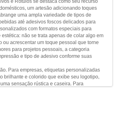
sivos e Rótulos se destaca como seu recurso
 domésticos, um artesão adicionando toques
a abrange uma ampla variedade de tipos de
 bebidas até adesivos foscos delicados para
rsonalizados com formatos especiais para
 estética: não se trata apenas de colar algo em
ão ou acrescentar um toque pessoal que torne
res para projetos pessoais, a categoria
mpressão e tipo de adesivo conforme suas
ção. Para empresas, etiquetas personalizadas
rilhante e colorido que exibe seu logotipo,
e uma sensação rústica e caseira. Para
impermeáveis para potes de temperos, etiquetas
trar o que precisa em segundos. Para artesãos e
ar capas de celular, adesivos holográficos para
triais, a categoria de Adesivos e Etiquetas
para máquinas ou etiquetas com códigos de
funcionando sem problemas. Em resumo, a
ersátil que resolve problemas, aumenta a