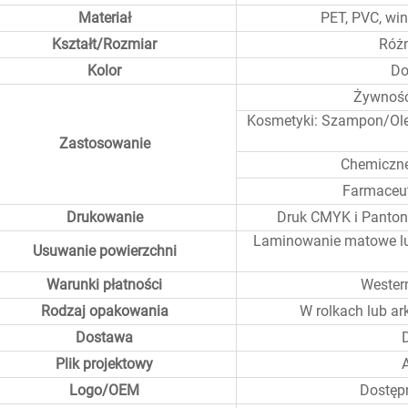
Materiał
PET, PVC, winy
Kształt/Rozmiar
Różn
Kolor
Do
Żywność
Kosmetyki: Szampon/Olej
Zastosowanie
Chemiczne:
Farmaceut
Drukowanie
Druk CMYK i Pantone,
Laminowanie matowe lub
Usuwanie powierzchni
Warunki płatności
Western
Rodzaj opakowania
W rolkach lub a
Dostawa
D
Plik projektowy
Logo/OEM
Dostępn