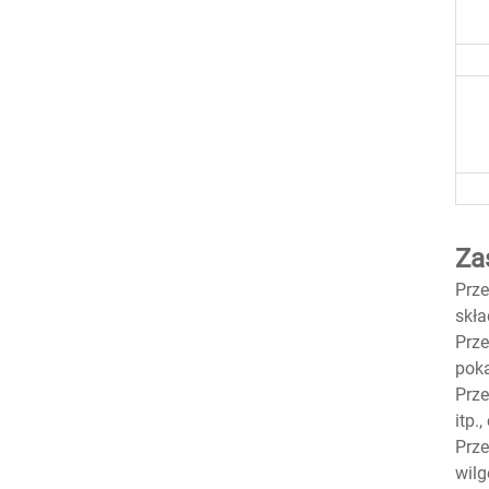
Za
Prze
skła
Prze
poka
Prze
itp.
Prze
wilg