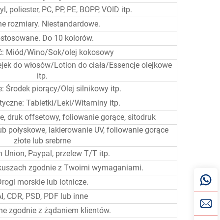
l, poliester, PC, PP, PE, BOPP, VOID itp.
e rozmiary. Niestandardowe.
stosowane. Do 10 kolorów.
: Miód/Wino/Sok/olej kokosowy
ek do włosów/Lotion do ciała/Essencje olejkowe
itp.
 Środek piorący/Olej silnikowy itp.
yczne: Tabletki/Leki/Witaminy itp.
 druk offsetowy, foliowanie gorące, sitodruk
 połyskowe, lakierowanie UV, foliowanie gorące
złote lub srebrne
 Union, Paypal, przelew T/T itp.
rkuszach zgodnie z Twoimi wymaganiami.
rogi morskie lub lotnicze.
AI, CDR, PSD, PDF lub inne
e zgodnie z żądaniem klientów.