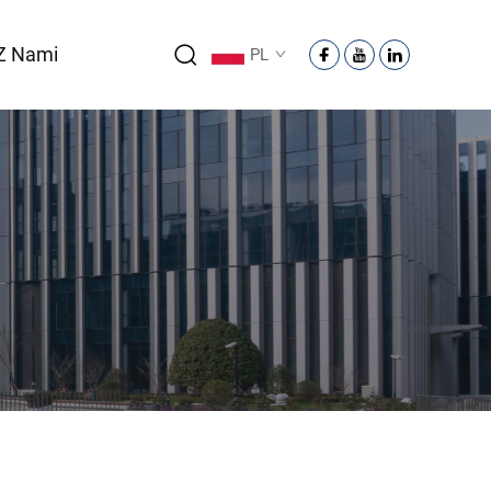
 Z Nami
PL