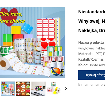
Niestandardo
Winylowej, 
Naklejka, Dr
Nazwa produkt
winylowej, naklej
Materiał：
PET, P
Kształt/Rozmiar
Kolor:
Dostosowa
Uzyskaj ofert
E-mail:
[email pr