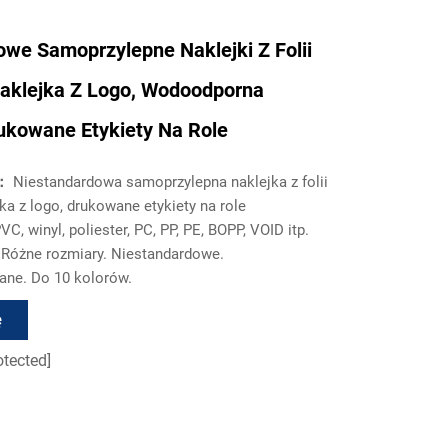
we Samoprzylepne Naklejki Z Folii
Naklejka Z Logo, Wodoodporna
ukowane Etykiety Na Role
u：
Niestandardowa samoprzylepna naklejka z folii
ka z logo, drukowane etykiety na role
VC, winyl, poliester, PC, PP, PE, BOPP, VOID itp.
:
Różne rozmiary. Niestandardowe.
ne. Do 10 kolorów.
ę
otected]