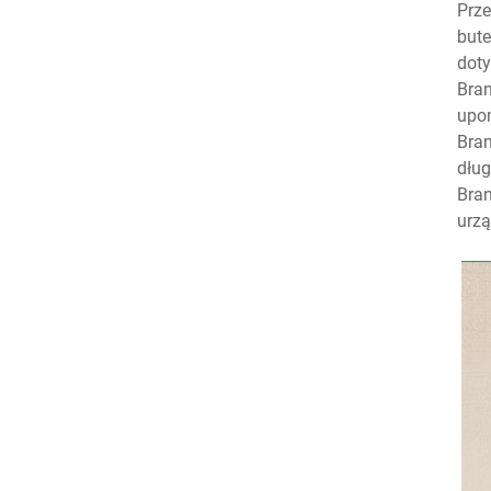
Prze
but
dot
Bran
upom
Bran
dług
Bran
urzą