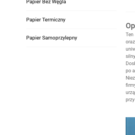
Papier Bez Węgla
Papier Termiczny
Op
Ten 
Papier Samoprzylepny
oraz
uniw
siln
Dosk
po a
Niez
firm
urzą
przy