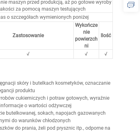
anie maszyn przed produkcją, aż po gotowe wyroby
 jakości za pomocą maszyn testujących
 nas o szczegółach wymienionych poniżej
Wykończe
nie
Zastosowanie
Ilość
powierzch
ni
√
√
√
ęgnacji skóry i butelkach kosmetyków, oznaczanie
egancji produktu
robów cukierniczych i potraw gotowych, wyraźnie
 informacje o wartości odżywczej
ie butelkowanej, sokach, napojach gazowanych
wanymi do warunków chłodzonych
zków do prania, żeli pod prysznic itp., odporne na