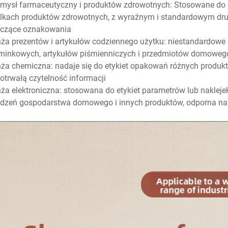
mysł farmaceutyczny i produktów zdrowotnych: Stosowane do et
elkach produktów zdrowotnych, z wyraźnym i standardowym d
yczące oznakowania
ża prezentów i artykułów codziennego użytku: niestandardowe 
inkowych, artykułów piśmienniczych i przedmiotów domowego 
ża chemiczna: nadaje się do etykiet opakowań różnych produk
otrwałą czytelność informacji
ża elektroniczna: stosowana do etykiet parametrów lub naklej
dzeń gospodarstwa domowego i innych produktów, odporna na z