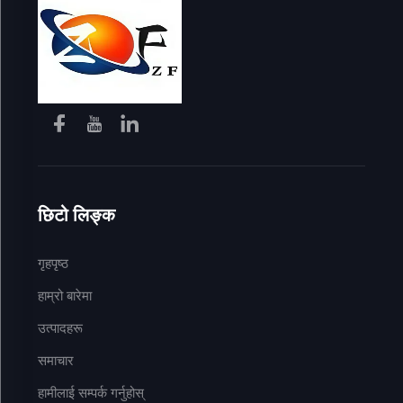
छिटो लिङ्क
गृहपृष्ठ
हाम्रो बारेमा
उत्पादहरू
समाचार
हामीलाई सम्पर्क गर्नुहोस्