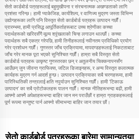
सेतो कार्डबोर्ड पत्रहरूलाई बहुमुखीपना र संरचनात्मक अखण्डताको लागि
प्रशंसा गरिन्छ। हामी प्याकेजिङ, कार्यशिल्प, र वाणिज्य मुद्रण जस्ता विभिन्न
उद्योगहरूका लागि पनि विस्तृत सेतो कार्डबोर्ड पत्रहरू उत्पादन गर्छौं।
प्रारम्भमा, हामी प्रसिद्ध आपूर्तिकर्ताहरूबाट उच्च श्रेणीका कच्चा
पदार्थहरूको खरिदसँगै मूल्य श्रृंखलाको चिन्ह लगाउन थाल्छौं। कच्चा
पदार्थहरू सबै एकत्र गरेपछि, हामी तिनीहरूलाई नवीनतम प्रविधिको प्रयोग
गरेर प्रशोधन गर्छौं। गुणस्तर जाँच प्रक्रियामा, मापदण्डहरूलाई निकटताबाट
जाँच गरेर मानक पूरा भएको सुनिश्चित गर्छौं। हाम्रा सबै विस्तृत सेतो
कार्डबोर्ड पत्रहरू उत्कृष्ट गुणस्तरका छन् र अतुलनीय चिक्कनापनसँग
आउँछन् जुन जीवन्त ग्राफिक्स, जटिल डिजाइनहरू, र अन्य विस्तृत कलात्मक
कार्यहरू मुद्रण गर्न आदर्श हुन्छ। उत्पादन प्रक्रियाका सबै चरणहरूमा, हामी
पारिस्थितिकी तन्त्रलाई क्षति नपुर्याउन सुनिश्चित गर्छौं। हामी 'टिकाऊ
उत्पादन' का सबै प्रोटोकलहरू पालन गर्छौं। मानक नीतिहरूभन्दा बढी, हामी
आफ्नो आफ्नै अपेक्षाहरूभन्दा बाहिर जान मन पराउँछौं र हाम्रा ग्राहकहरूलाई
पूर्ण रूपमा सन्तुष्ट पार्न आफ्नो सीमाभन्दा बाहिर जान तयार छौं।
सेतो कार्डबोर्ड पत्रहरूका बारेमा सामान्यतया