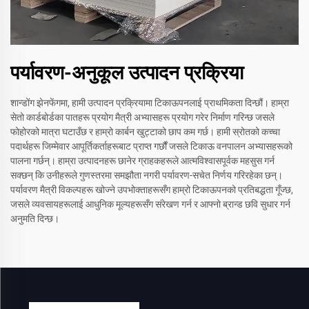
पर्यावरण-अनुकूल उत्पादन प्रक्रिया
शान्डोंग झेनफेंगमा, हामी उत्पादन प्रक्रियामा टिकाऊपनलाई प्राथमिकता दिन्छौं। हाम्रा
सेतो कार्डबोर्डका पातहरू प्रयोग मैत्री अभ्यासहरू प्रयोग गरेर निर्माण गरिन्छ जसले
फोहोरको मात्रा घटाउँछ र हाम्रो कार्बन खुट्टाको छाप कम गर्छ। हामी स्रोतको कच्चा
पदार्थहरू जिम्मेवार आपूर्तिकर्ताहरूबाट प्राप्त गर्छौं जसले टिकाऊ वनपालन अभ्यासहरूको
पालना गर्छन्। हाम्रा उत्पादनहरू छानेर ग्राहकहरूले आत्मविश्वासपूर्वक महसुस गर्न
सक्छन् कि उनीहरूले गुणस्तरमा समझौता नगरी पर्यावरण-सचेत निर्णय गरिरहेका छन्।
पर्यावरण मैत्री विकल्पहरू खोज्ने उपभोक्ताहरूसँग हाम्रो टिकाऊपनको प्रतिबद्धता गूँज्छ,
जसले व्यवसायहरूलाई आधुनिक मूल्यहरूसँग संरेखण गर्न र आफ्नो ब्रान्ड छवि सुधार गर्न
अनुमति दिन्छ।