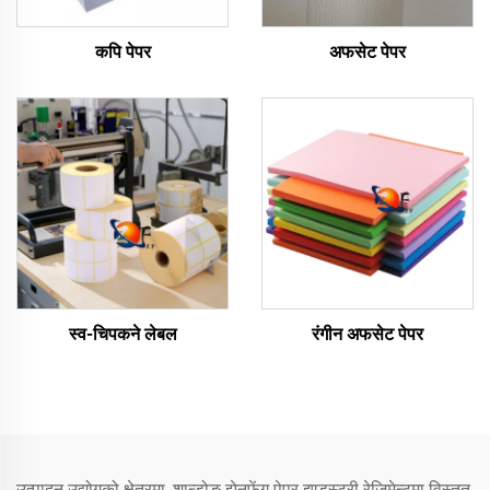
कपि पेपर
अफसेट पेपर
स्व-चिपकने लेबल
रंगीन अफसेट पेपर
उत्पादन उद्योगको क्षेत्रमा, शान्डोङ झेनफेंग पेपर इण्डस्ट्री रेजिमेन्टमा विस्तृत