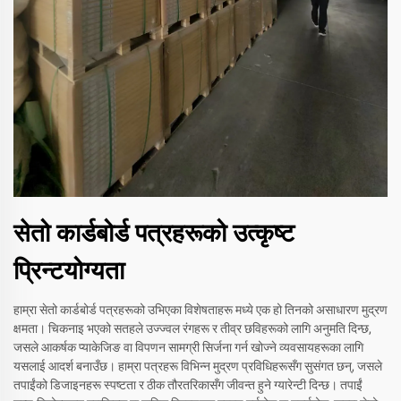
सेतो कार्डबोर्ड पत्रहरूको उत्कृष्ट
प्रिन्टयोग्यता
हाम्रा सेतो कार्डबोर्ड पत्रहरूको उभिएका विशेषताहरू मध्ये एक हो तिनको असाधारण मुद्रण
क्षमता। चिकनाइ भएको सतहले उज्ज्वल रंगहरू र तीव्र छविहरूको लागि अनुमति दिन्छ,
जसले आकर्षक प्याकेजिङ वा विपणन सामग्री सिर्जना गर्न खोज्ने व्यवसायहरूका लागि
यसलाई आदर्श बनाउँछ। हाम्रा पत्रहरू विभिन्न मुद्रण प्रविधिहरूसँग सुसंगत छन्, जसले
तपाईंको डिजाइनहरू स्पष्टता र ठीक तौरतरिकासँग जीवन्त हुने ग्यारेन्टी दिन्छ। तपाईं