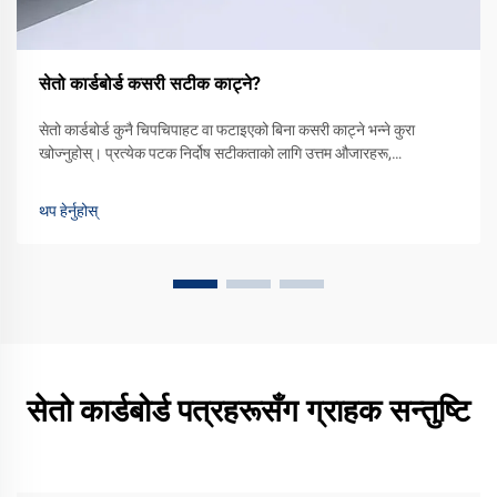
सेतो कार्डबोर्ड कसरी सटीक काट्ने?
सेतो कार्डबोर्ड कुनै चिपचिपाहट वा फटाइएको बिना कसरी काट्ने भन्ने कुरा
खोज्नुहोस्। प्रत्येक पटक निर्दोष सटीकताको लागि उत्तम औजारहरू,
तकनीकहरू, र ब्लेड रखरखाव सुझावहरू सिक्नुहोस्। आजै निर्मल रूपमा काट्न
सुरु गर्नुहोस्।
थप हेर्नुहोस्
सेतो कार्डबोर्ड पत्रहरूसँग ग्राहक सन्तुष्टि