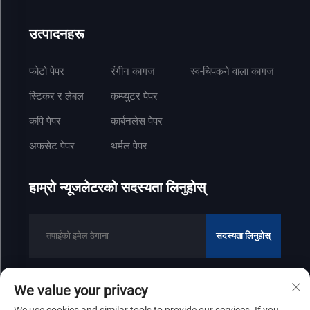
उत्पादनहरू
फोटो पेपर
रंगीन कागज
स्व-चिपकने वाला कागज
स्टिकर र लेबल
कम्प्युटर पेपर
कपि पेपर
कार्बनलेस पेपर
अफसेट पेपर
थर्मल पेपर
हाम्रो न्यूजलेटरको सदस्यता लिनुहोस्
सदस्यता लिनुहोस्
We value your privacy
कपीराइट © २०२५ शान्डोंग जेनफेंग पेपर उद्योग कम्पनी लिमिटेडको सबै हक सुरक्षित छन्