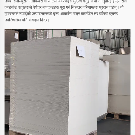
उच्च-रिजोल्युसन ग्राफिक्स वा जटिल विवरणहरू मुद्रण गर्नुहोस् वा नगर्नुहोस्, हाम्रा सेतो
कार्डबोर्ड पत्रहरूले पेशेवर मापदण्डहरू पूरा गर्ने निरन्तर परिणामहरू प्रदान गर्छन्। यो
गुणस्तरले तपाईंको उत्पादनहरूको दृश्य आकर्षण मात्र बढाउँदैन तर बलियो ब्रान्ड
उपस्थितिमा पनि योगदान दिन्छ।