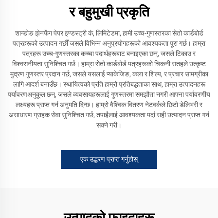
र बहुमुखी प्रकृति
शान्डोङ झेनफेंग पेपर इण्डस्ट्री कं, लिमिटेडमा, हामी उच्च-गुणस्तरका सेतो कार्डबोर्ड
पत्रहरूको उत्पादन गर्छौं जसले विभिन्न अनुप्रयोगहरूको आवश्यकता पूरा गर्छ। हाम्रा
पत्रहरू उच्च-गुणस्तरका कच्चा पदार्थहरूबाट बनाइएका छन्, जसले टिकाउ र
विश्वसनीयता सुनिश्चित गर्छ। हाम्रा सेतो कार्डबोर्ड पत्रहरूको चिकनी सतहले उत्कृष्ट
मुद्रण गुणस्तर प्रदान गर्छ, जसले यसलाई प्याकेजिङ, कला र शिल्प, र प्रचार सामग्रीका
लागि आदर्श बनाउँछ। स्थायित्वको प्रति हाम्रो प्रतिबद्धताका साथ, हाम्रा उत्पादनहरू
पर्यावरणअनुकूल छन्, जसले व्यवसायहरूलाई गुणस्तरमा समझौता नगरी आफ्ना पर्यावरणीय
लक्ष्यहरू प्राप्त गर्न अनुमति दिन्छ। हाम्रो वैश्विक वितरण नेटवर्कले छिटो डेलिभरी र
असाधारण ग्राहक सेवा सुनिश्चित गर्छ, तपाईंलाई आवश्यकता पर्दा सही उत्पादन प्राप्त गर्न
सक्ने गरी।
एक उद्धरण प्राप्त गर्नुहोस्
उत्पादको फाइदाहरू