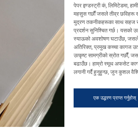
पेपर इण्डस्ट्री कं, लिमिटेडमा, हा
महसुस गर्छौं जसले तीव्र छविहरू र 
मुद्रण तकनीकहरूका साथ सहज रू
प्रदर्शन सुनिश्चित गर्छ। यसको
स्याऊको अवशोषण घटाउँछ, जसले छि
अतिरिक्त, प्रमुख कच्चा कागज उत्
उत्कृष्ट सामग्रीको स्रोत गर्छौं,
बढाउँछ। हाम्रो स्मूथ अफसेट कागज छ
लगानी गर्दै हुनुहुन्छ, जुन कुशल वै
एक उद्धरण प्राप्त गर्नुहोस्