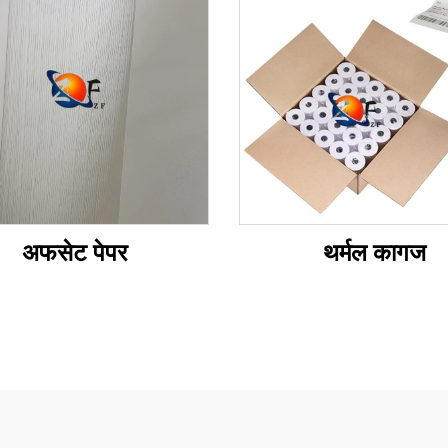
अफसेट पेपर
थर्मल कागज