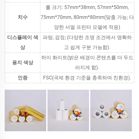
롤 크기: 57mm*38mm, 57mm*50mm,
치수
75mm*70mm, 80mm*80mm(맞춤 가능; 다
양한 서멀 프린터 모델에 적응)
디스플레이 색
파랑, 검정; (다양한 조명 조건에서 명확하
상
고 쉽게 구분 가능함).
하이 화이트(밝은 배경이 콘텐츠를 더 두드
용지 색상
러지게 함).
인증
FSC(국제 환경 기준을 충족하며 친환경).