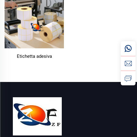
incastrano nelle stampanti. Per questo motivo garantiamo
qualità a ogni passo, assicurando che i nostri fogli adesivi
aderiscano saldamente, stampino in modo nitido e si
adattino a diverse superfici. Che tu abbia bisogno di
confezioni grandi per un magazzino, fogli su misura per un
laboratorio creativo o set piccoli per uso domestico, la
categoria Fogli Adesivi offre la soluzione perfetta per
Etichetta adesiva
rendere semplice e senza problemi l'applicazione e la
creazione di etichette.
Principali Vantaggi dei Nostri Fogli Adesivi
Adesione Potente e Affidabile per Risultati Durevoli
Il vantaggio principale della nostra carta adesiva è
l'adesione forte e uniforme che mantiene etichette e
creazioni al loro posto. A differenza della carta adesiva
economica con colla debole o irregolare, la nostra utilizza
formulazioni adesive di alta qualità, adatte a diverse
esigenze: adesivo permanente per etichette a lungo
termine (come etichette di prodotto o contenitori per lo