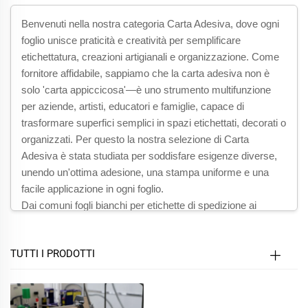
Benvenuti nella nostra categoria Carta Adesiva, dove ogni
foglio unisce praticità e creatività per semplificare
etichettatura, creazioni artigianali e organizzazione. Come
fornitore affidabile, sappiamo che la carta adesiva non è
solo 'carta appiccicosa'—è uno strumento multifunzione
per aziende, artisti, educatori e famiglie, capace di
trasformare superfici semplici in spazi etichettati, decorati o
organizzati. Per questo la nostra selezione di Carta
Adesiva è stata studiata per soddisfare esigenze diverse,
unendo un'ottima adesione, una stampa uniforme e una
facile applicazione in ogni foglio.
Dai comuni fogli bianchi per etichette di spedizione ai
colorati fogli adesivi per scrapbooking, dai resistenti modelli
con retro in vinile per segnaletica esterna ai fogli adesivi
TUTTI I PRODOTTI
rimovibili per etichette temporanee, la nostra gamma copre
ogni esigenza. Sappiamo che l'utilizzo di fogli adesivi poco
affidabili può causare frustrazione – etichette che si
staccano, adesivo che lascia residui o fogli che si