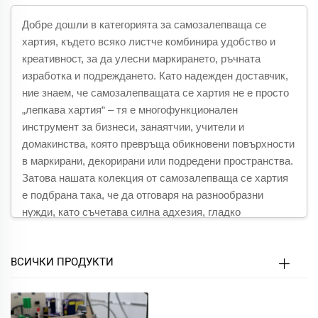
Добре дошли в категорията за самозалепваща се
хартия, където всяко листче комбинира удобство и
креативност, за да улесни маркирането, ръчната
изработка и подреждането. Като надежден доставчик,
ние знаем, че самозалепващата се хартия не е просто
„лепкава хартия“ – тя е многофункционален
инструмент за бизнеси, занаятчии, учители и
домакинства, която превръща обикновени повърхности
в маркирани, декорирани или подредени пространства.
Затова нашата колекция от самозалепваща се хартия
е подбрана така, че да отговаря на разнообразни
нужди, като съчетава силна адхезия, гладко
отпечатване и лесно прилагане във всяко листче.
От стандартни листове за етикети за доставка до
ВСИЧКИ ПРОДУКТИ
цветна самозалепваща се хартия за скрапбукинг, от
издръжлив винилов под за външни табели до
премахваема самозалепваща се хартия за временни
етикети – нашата продуктова гама обхваща всички