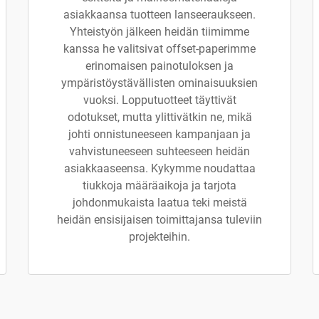
asiakkaansa tuotteen lanseeraukseen.
Yhteistyön jälkeen heidän tiimimme
kanssa he valitsivat offset-paperimme
erinomaisen painotuloksen ja
ympäristöystävällisten ominaisuuksien
vuoksi. Lopputuotteet täyttivät
odotukset, mutta ylittivätkin ne, mikä
johti onnistuneeseen kampanjaan ja
vahvistuneeseen suhteeseen heidän
asiakkaaseensa. Kykymme noudattaa
tiukkoja määräaikoja ja tarjota
johdonmukaista laatua teki meistä
heidän ensisijaisen toimittajansa tuleviin
projekteihin.