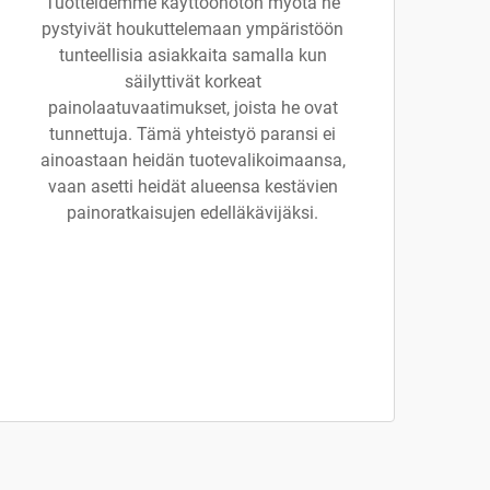
Tuotteidemme käyttöönoton myötä he
pystyivät houkuttelemaan ympäristöön
tunteellisia asiakkaita samalla kun
säilyttivät korkeat
painolaatuvaatimukset, joista he ovat
tunnettuja. Tämä yhteistyö paransi ei
ainoastaan heidän tuotevalikoimaansa,
vaan asetti heidät alueensa kestävien
painoratkaisujen edelläkävijäksi.