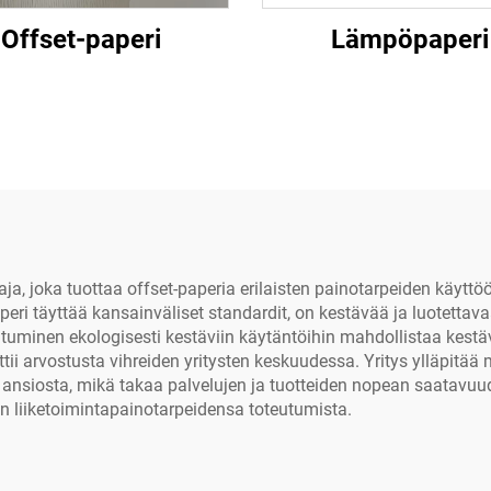
Offset-paperi
Lämpöpaperi
a, joka tuottaa offset-paperia erilaisten painotarpeiden käyttöö
peri täyttää kansainväliset standardit, on kestävää ja luotettav
toutuminen ekologisesti kestäviin käytäntöihin mahdollistaa kest
ttii arvostusta vihreiden yritysten keskuudessa. Yritys ylläpitä
 ansiosta, mikä takaa palvelujen ja tuotteiden nopean saatavuude
 liiketoimintapainotarpeidensa toteutumista.