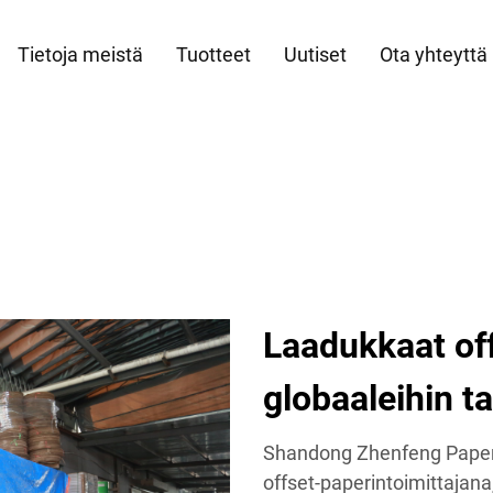
Tietoja meistä
Tuotteet
Uutiset
Ota yhteyttä
Laadukkaat off
globaaleihin ta
Shandong Zhenfeng Paper I
offset-paperintoimittajana