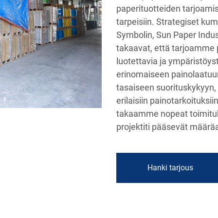
paperituotteiden tarjoamis
tarpeisiin. Strategiset ku
Symbolin, Sun Paper Indus
takaavat, että tarjoamme 
luotettavia ja ympäristöys
erinomaiseen painolaatuun
tasaiseen suorituskykyyn, 
erilaisiin painotarkoituksi
takaamme nopeat toimituks
projektiti pääsevät määrä
Hanki tarjous