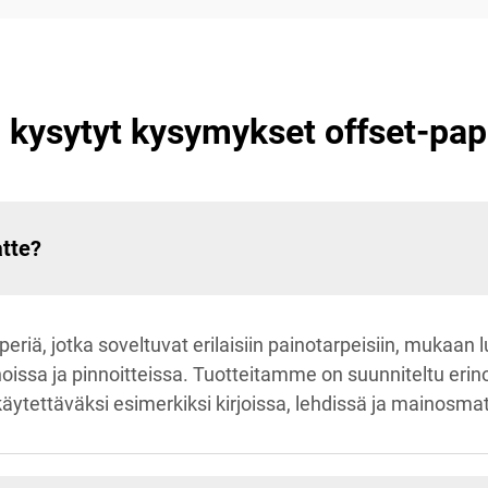
 kysytyt kysymykset offset-pap
atte?
iä, jotka soveltuvat erilaisiin painotarpeisiin, mukaan lu
noissa ja pinnoitteissa. Tuotteitamme on suunniteltu er
käytettäväksi esimerkiksi kirjoissa, lehdissä ja mainosma