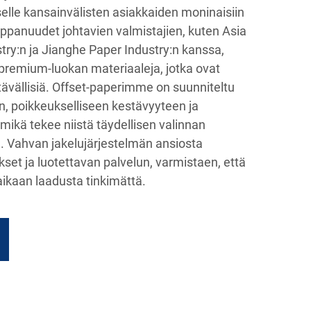
elle kansainvälisten asiakkaiden moninaisiin
mppanuudet johtavien valmistajien, kuten Asia
try:n ja Jianghe Paper Industry:n kanssa,
premium-luokan materiaaleja, jotka ovat
tävällisiä. Offset-paperimme on suunniteltu
, poikkeukselliseen kestävyyteen ja
mikä tekee niistä täydellisen valinnan
in. Vahvan jakelujärjestelmän ansiosta
et ja luotettavan palvelun, varmistaen, että
aikaan laadusta tinkimättä.