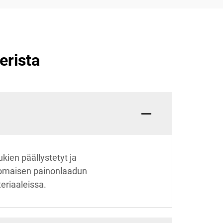
erista
kien päällystetyt ja
inomaisen painonlaadun
teriaaleissa.