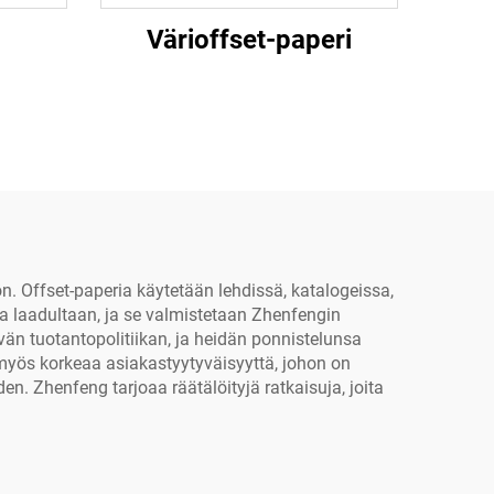
Värioffset-paperi
n. Offset-paperia käytetään lehdissä, katalogeissa,
aa laadultaan, ja se valmistetaan Zhenfengin
ävän tuotantopolitiikan, ja heidän ponnistelunsa
ä myös korkeaa asiakastyytyväisyyttä, johon on
n. Zhenfeng tarjoaa räätälöityjä ratkaisuja, joita