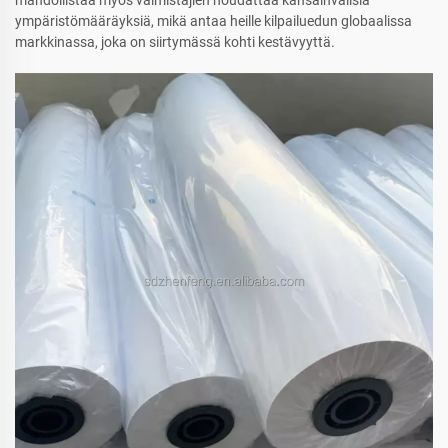
mahdollistaa myös valmistajien noudattaa kansainvälisiä
ympäristömääräyksiä, mikä antaa heille kilpailuedun globaalissa
markkinassa, joka on siirtymässä kohti kestävyyttä.