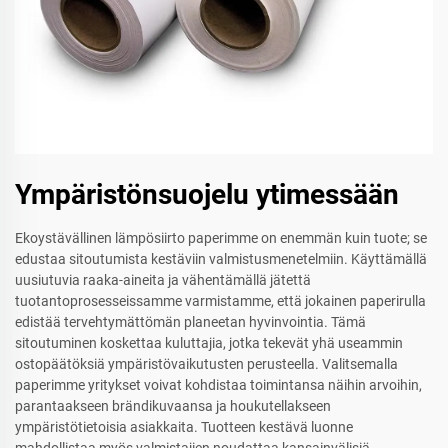
Ympäristönsuojelu ytimessään
Ekoystävällinen lämpösiirto paperimme on enemmän kuin tuote; se
edustaa sitoutumista kestäviin valmistusmenetelmiin. Käyttämällä
uusiutuvia raaka-aineita ja vähentämällä jätettä
tuotantoprosesseissamme varmistamme, että jokainen paperirulla
edistää tervehtymättömän planeetan hyvinvointia. Tämä
sitoutuminen koskettaa kuluttajia, jotka tekevät yhä useammin
ostopäätöksiä ympäristövaikutusten perusteella. Valitsemalla
paperimme yritykset voivat kohdistaa toimintansa näihin arvoihin,
parantaakseen brändikuvaansa ja houkutellakseen
ympäristötietoisia asiakkaita. Tuotteen kestävä luonne