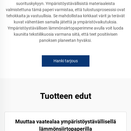
suorituskykyyn. Ympäristöystävällisistä materiaaleista
valmistettuna tämä paperi varmistaa, että tulostusprosessisi ovat
tehokkaita ja vastuullisia. Se mahdollistaa kirkkaat värit ja terävät
kuvat vähentäen samalla jätettä ja ympäristövaikutuksia.
Ympäristöystävällisen lämmönsiirtopaperimme avulla voit luoda
kauniita tekstiilikuosia varmana siitä, että teet positiivisen
panoksen planeetan hyväksi.
Hanki tarjous
Tuotteen edut
Muuttaa vaatealaa ympäristöystävällisellä
lämmönsiirtopaperilla