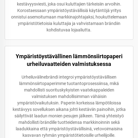
kestävyysviesti, joka osui kuluttajien tärkeisiin arvoihin.
Korostaessaan ympäristöystävällisiä käytäntöjä yritys
onnistui asemoitumaan markkinajohtajaksi, houkuttelemaan
ympäristötietoisia kuluttajia ja vahvistamaan brändiin
kohdistuvaa lojaaliutta.
Ympäristöystävällinen lämmönsiirtopaperi
urheiluvaatteiden valmistuksessa
Urheiluvälinebrändi integroi ympäristöystävällisen
lämmönsiirtopaperimme tuotantoprosessiinsa, mikä
mahdollisti suorituskykyisten vaatekappaleiden
valmistuksen mahdollisimman vähäisin
ympäristövaikutuksin. Paperin korkeissa lämpötiloissa
kestävyys sovelluksen aikana johti kestäviin painoihin, jotka
säilyttivät laadun monien pesujen jälkeen. Tämä yhteistyö
mahdollisti brändille tuotteidensa markkinoinnin sekä
laadukkaina että ympäristöystävällisinä, vetovoimaisina
kasvavan ryhmän ympäristötietoisille urheilijoille.