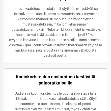
Johtava vaatetusvalmistaja otti käyttöön ekoystävällisen
siirtokalvomme tuotelinjansa parantamiseksi. Siirtyminen
kalvoomme mahdollisti merkittävän vähennyksen
mustesuoritukseen, mikä johti alhaisempiin
tuotantokustannuksiin. Tulosten kirkkaat värit ja kestävyys
houkuttelivat lisää asiakkaita, mikä taas johti 30 %:n
myynnin kasvuun kuuden kuukauden sisällä. Tämä esimerkki
osoittaa kilpailuedun olevan kestävien materiaalien käytössä
markkinassa, joka arvostaa yhä enemmän ekologista
vastuullisuutta.
Kodinkoristeiden nostaminen kestävillä
painoratkaisuilla
Uudistava kodinkoristeyritys hyödynsi ekoystävällistä
siirtokalvoamme luodakseen ainutlaatuisia räätälöityjä
suunnitelmia tuotteisiinsa. Tuloksena oli paitsi
silmiinpistävät visuaaliset ratkaisut, myös viehättävä