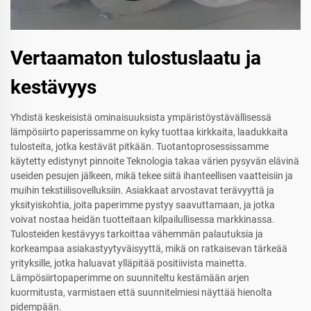
Vertaamaton tulostuslaatu ja
kestävyys
Yhdistä keskeisistä ominaisuuksista ympäristöystävällisessä
lämpösiirto paperissamme on kyky tuottaa kirkkaita, laadukkaita
tulosteita, jotka kestävät pitkään. Tuotantoprosessissamme
käytetty edistynyt pinnoite Teknologia takaa värien pysyvän elävinä
useiden pesujen jälkeen, mikä tekee siitä ihanteellisen vaatteisiin ja
muihin tekstiilisovelluksiin. Asiakkaat arvostavat terävyyttä ja
yksityiskohtia, joita paperimme pystyy saavuttamaan, ja jotka
voivat nostaa heidän tuotteitaan kilpailullisessa markkinassa.
Tulosteiden kestävyys tarkoittaa vähemmän palautuksia ja
korkeampaa asiakastyytyväisyyttä, mikä on ratkaisevan tärkeää
yrityksille, jotka haluavat ylläpitää positiivista mainetta.
Lämpösiirtopaperimme on suunniteltu kestämään arjen
kuormitusta, varmistaen että suunnitelmiesi näyttää hienolta
pidempään.