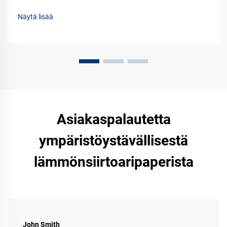
Paranna seuraavan tulostushankkeesi laatua jo tänään.
Näytä lisää
Asiakaspalautetta
ympäristöystävällisestä
lämmönsiirtoaripaperista
John Smith