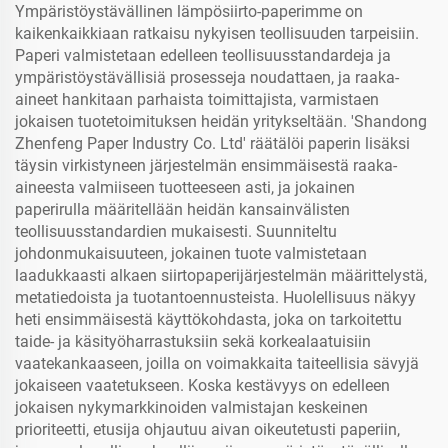
Ympäristöystävällinen lämpösiirto-paperimme on
kaikenkaikkiaan ratkaisu nykyisen teollisuuden tarpeisiin.
Paperi valmistetaan edelleen teollisuusstandardeja ja
ympäristöystävällisiä prosesseja noudattaen, ja raaka-
aineet hankitaan parhaista toimittajista, varmistaen
jokaisen tuotetoimituksen heidän yritykseltään. 'Shandong
Zhenfeng Paper Industry Co. Ltd' räätälöi paperin lisäksi
täysin virkistyneen järjestelmän ensimmäisestä raaka-
aineesta valmiiseen tuotteeseen asti, ja jokainen
paperirulla määritellään heidän kansainvälisten
teollisuusstandardien mukaisesti. Suunniteltu
johdonmukaisuuteen, jokainen tuote valmistetaan
laadukkaasti alkaen siirtopaperijärjestelmän määrittelystä,
metatiedoista ja tuotantoennusteista. Huolellisuus näkyy
heti ensimmäisestä käyttökohdasta, joka on tarkoitettu
taide- ja käsityöharrastuksiin sekä korkealaatuisiin
vaatekankaaseen, joilla on voimakkaita taiteellisia sävyjä
jokaiseen vaatetukseen. Koska kestävyys on edelleen
jokaisen nykymarkkinoiden valmistajan keskeinen
prioriteetti, etusija ohjautuu aivan oikeutetusti paperiin,