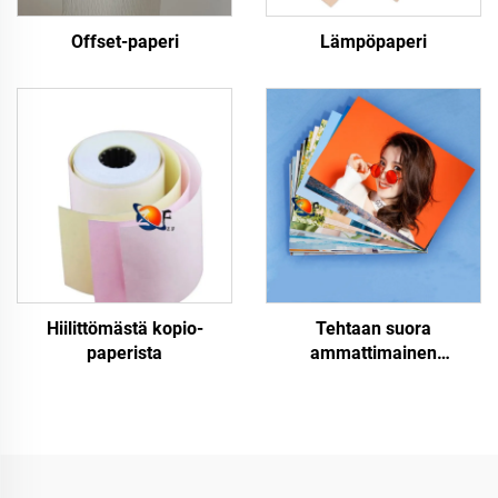
Offset-paperi
Lämpöpaperi
Hiilittömästä kopio-
Tehtaan suora
paperista
ammattimainen
kiiltävä/mattopintainen
kuvapaperi vesitiivis
laser-/mustepisaraprinttia
varten