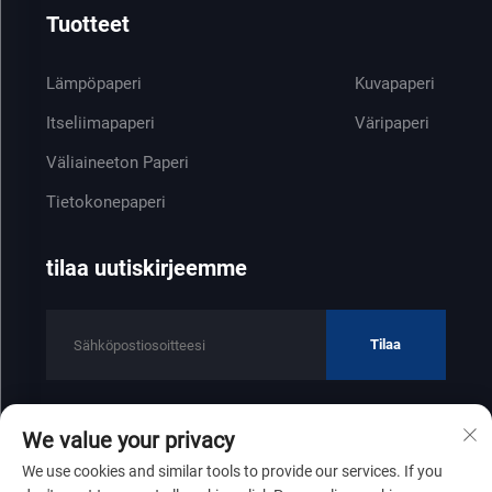
Tuotteet
Lämpöpaperi
Kuvapaperi
Itseliimapaperi
Väripaperi
Väliaineeton Paperi
Tietokonepaperi
tilaa uutiskirjeemme
Tilaa
We value your privacy
Tekijänoikeus © 2025 Shandong Zhenfeng Paper Industry Co., Ltd
We use cookies and similar tools to provide our services. If you
Tietosuojakäytäntö