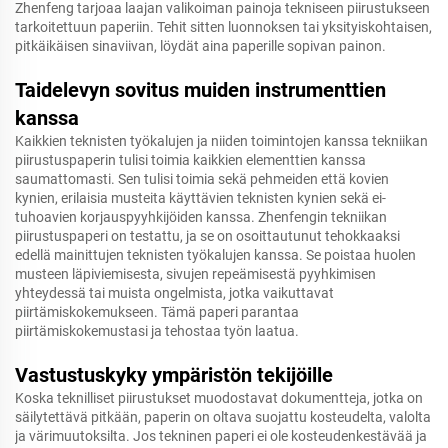
Zhenfeng tarjoaa laajan valikoiman painoja tekniseen piirustukseen
tarkoitettuun paperiin. Tehit sitten luonnoksen tai yksityiskohtaisen,
pitkäikäisen sinaviivan, löydät aina paperille sopivan painon.
Taidelevyn sovitus muiden instrumenttien
kanssa
Kaikkien teknisten työkalujen ja niiden toimintojen kanssa tekniikan
piirustuspaperin tulisi toimia kaikkien elementtien kanssa
saumattomasti. Sen tulisi toimia sekä pehmeiden että kovien
kynien, erilaisia musteita käyttävien teknisten kynien sekä ei-
tuhoavien korjauspyyhkijöiden kanssa. Zhenfengin tekniikan
piirustuspaperi on testattu, ja se on osoittautunut tehokkaaksi
edellä mainittujen teknisten työkalujen kanssa. Se poistaa huolen
musteen läpiviemisesta, sivujen repeämisestä pyyhkimisen
yhteydessä tai muista ongelmista, jotka vaikuttavat
piirtämiskokemukseen. Tämä paperi parantaa
piirtämiskokemustasi ja tehostaa työn laatua.
Vastustuskyky ympäristön tekijöille
Koska teknilliset piirustukset muodostavat dokumentteja, jotka on
säilytettävä pitkään, paperin on oltava suojattu kosteudelta, valolta
ja värimuutoksilta. Jos tekninen paperi ei ole kosteudenkestävää ja