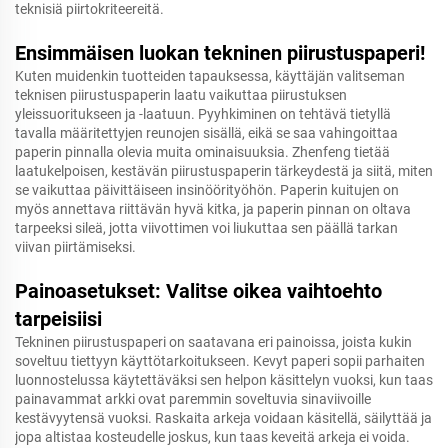
teknisiä piirtokriteereitä.
Ensimmäisen luokan tekninen piirustuspaperi!
Kuten muidenkin tuotteiden tapauksessa, käyttäjän valitseman
teknisen piirustuspaperin laatu vaikuttaa piirustuksen
yleissuoritukseen ja -laatuun. Pyyhkiminen on tehtävä tietyllä
tavalla määritettyjen reunojen sisällä, eikä se saa vahingoittaa
paperin pinnalla olevia muita ominaisuuksia. Zhenfeng tietää
laatukelpoisen, kestävän piirustuspaperin tärkeydestä ja siitä, miten
se vaikuttaa päivittäiseen insinöörityöhön. Paperin kuitujen on
myös annettava riittävän hyvä kitka, ja paperin pinnan on oltava
tarpeeksi sileä, jotta viivottimen voi liukuttaa sen päällä tarkan
viivan piirtämiseksi.
Painoasetukset: Valitse oikea vaihtoehto
tarpeisiisi
Tekninen piirustuspaperi on saatavana eri painoissa, joista kukin
soveltuu tiettyyn käyttötarkoitukseen. Kevyt paperi sopii parhaiten
luonnostelussa käytettäväksi sen helpon käsittelyn vuoksi, kun taas
painavammat arkki ovat paremmin soveltuvia sinaviivoille
kestävyytensä vuoksi. Raskaita arkeja voidaan käsitellä, säilyttää ja
jopa altistaa kosteudelle joskus, kun taas keveitä arkeja ei voida.