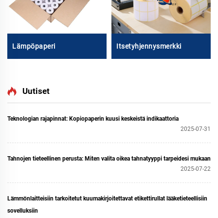
Lämpöpaperi
Itsetyhjennysmerkki
Uutiset
Teknologian rajapinnat: Kopiopaperin kuusi keskeistä indikaattoria
2025-07-31
Tahnojen tieteellinen perusta: Miten valita oikea tahnatyyppi tarpeidesi mukaan
2025-07-22
Lämmönlaitteisiin tarkoitetut kuumakirjoitettavat etikettirullat lääketieteellisiin
sovelluksiin