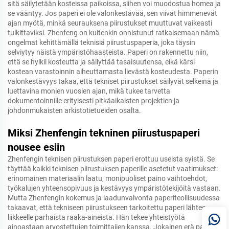
sitä säilytetään kosteissa paikoissa, siihen voi muodostua homea ja
se vääntyy. Jos paperi ei ole valonkestävää, sen viivat himmenevät
ajan myötä, minkä seurauksena piirustukset muuttuvat vaikeasti
tulkittaviksi. Zhenfeng on kuitenkin onnistunut ratkaisemaan nämä
ongelmat kehittämällä teknisiä piirustuspaperia, joka täysin
selviytyy näistä ympäristöhaasteista. Paperi on rakennettu niin,
että se hylkii kosteutta ja säilyttää tasaisuutensa, eikä kärsi
kostean varastoinnin aiheuttamasta lievästä kosteudesta. Paperin
valonkestävyys takaa, että tekniset piirustukset säilyvät selkeinä ja
luettavina monien vuosien ajan, mikä tukee tarvetta
dokumentoinnille erityisesti pitkäaikaisten projektien ja
johdonmukaisten arkistotietueiden osalta.
Miksi Zhenfengin tekninen piirustuspaperi
nousee esiin
Zhenfengin teknisen piirustuksen paperi erottuu useista syistä. Se
täyttää kaikki teknisen piirustuksen paperille asetetut vaatimukset:
erinomainen materiaalin laatu, monipuoliset paino vaihtoehdot,
työkalujen yhteensopivuus ja kestävyys ympäristötekijöitä vastaan.
Mutta Zhenfengin kokemus ja laadunvalvonta paperiteollisuudessa
takaavat, että tekniseen piirustukseen tarkoitettu paperi lähtee
liikkeelle parhaista raaka-aineista. Hän tekee yhteistyötä
ainoastaan arvostettujen toimittajien kanssa. Jokainen erä paperia