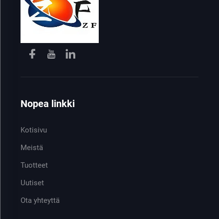
Nopea linkki
Kotisivu
Meistä
Tuotteet
Uutiset
Ota yhteyttä