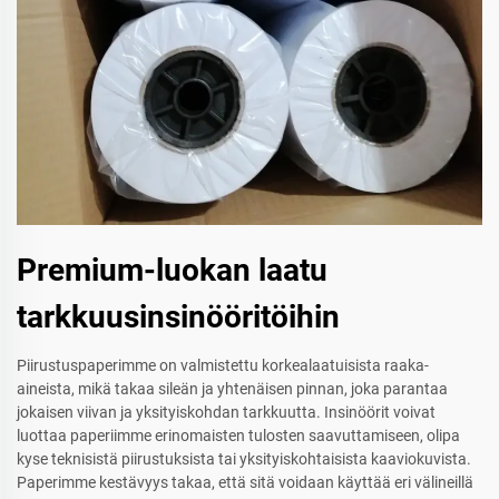
Premium-luokan laatu
tarkkuusinsinööritöihin
Piirustuspaperimme on valmistettu korkealaatuisista raaka-
aineista, mikä takaa sileän ja yhtenäisen pinnan, joka parantaa
jokaisen viivan ja yksityiskohdan tarkkuutta. Insinöörit voivat
luottaa paperiimme erinomaisten tulosten saavuttamiseen, olipa
kyse teknisistä piirustuksista tai yksityiskohtaisista kaaviokuvista.
Paperimme kestävyys takaa, että sitä voidaan käyttää eri välineillä