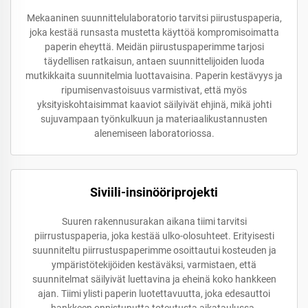
Mekaaninen suunnittelulaboratorio tarvitsi piirustuspaperia,
joka kestää runsasta mustetta käyttöä kompromisoimatta
paperin eheyttä. Meidän piirustuspaperimme tarjosi
täydellisen ratkaisun, antaen suunnittelijoiden luoda
mutkikkaita suunnitelmia luottavaisina. Paperin kestävyys ja
ripumisenvastoisuus varmistivat, että myös
yksityiskohtaisimmat kaaviot säilyivät ehjinä, mikä johti
sujuvampaan työnkulkuun ja materiaalikustannusten
alenemiseen laboratoriossa.
Siviili-insinööriprojekti
Suuren rakennusurakan aikana tiimi tarvitsi
piirrustuspaperia, joka kestää ulko-olosuhteet. Erityisesti
suunniteltu piirrustuspaperimme osoittautui kosteuden ja
ympäristötekijöiden kestäväksi, varmistaen, että
suunnitelmat säilyivät luettavina ja eheinä koko hankkeen
ajan. Tiimi ylisti paperin luotettavuutta, joka edesauttoi