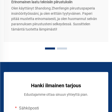
Erinomainen laatu teknisiin piirustuksiin
Olen käyttänyt Shandong Zhenfengin piirustuspaperia
insinöörityöissäni, ja olen erittäin tyytyväinen. Paperi
pitää mustetta erinomaisesti, ja olen huomannut selvän
parannuksen piirustusteni selkeydessä. Suosittelen
tämäntä tuotetta lämpimästi!
Hanki ilmainen tarjous
Edustajamme ottaa sinuun yhteyttä pian.
Sähköposti