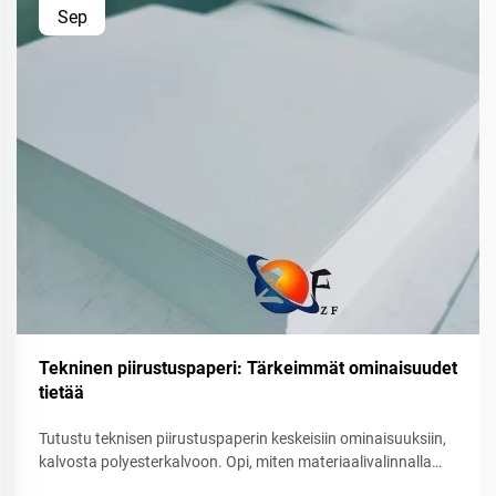
Sep
Tekninen piirustuspaperi: Tärkeimmät ominaisuudet
tietää
Tutustu teknisen piirustuspaperin keskeisiin ominaisuuksiin,
kalvosta polyesterkalvoon. Opi, miten materiaalivalinnalla
vaikuttaa tarkkuuteen, kestävyyteen ja monistettavuuteen