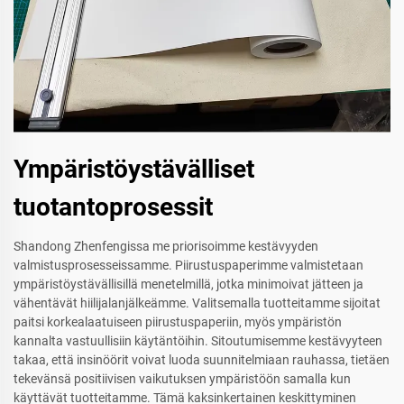
Ympäristöystävälliset
tuotantoprosessit
Shandong Zhenfengissa me priorisoimme kestävyyden
valmistusprosesseissamme. Piirustuspaperimme valmistetaan
ympäristöystävällisillä menetelmillä, jotka minimoivat jätteen ja
vähentävät hiilijalanjälkeämme. Valitsemalla tuotteitamme sijoitat
paitsi korkealaatuiseen piirustuspaperiin, myös ympäristön
kannalta vastuullisiin käytäntöihin. Sitoutumisemme kestävyyteen
takaa, että insinöörit voivat luoda suunnitelmiaan rauhassa, tietäen
tekevänsä positiivisen vaikutuksen ympäristöön samalla kun
käyttävät tuotteitamme. Tämä kaksinkertainen keskittyminen