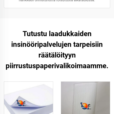
hankkeen onnistunutta toteutusta aikataulussa.
Tutustu laadukkaiden
insinööripalvelujen tarpeisiin
räätälöityyn
piirrustuspaperivalikoimaamme.