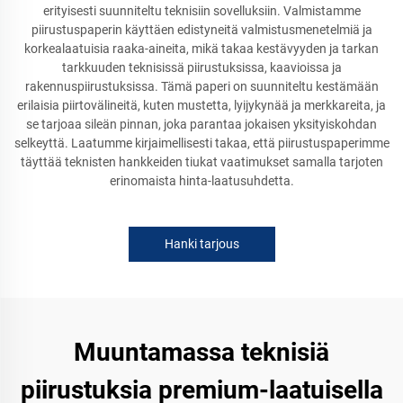
erityisesti suunniteltu teknisiin sovelluksiin. Valmistamme
piirustuspaperin käyttäen edistyneitä valmistusmenetelmiä ja
korkealaatuisia raaka-aineita, mikä takaa kestävyyden ja tarkan
tarkkuuden teknisissä piirustuksissa, kaavioissa ja
rakennuspiirustuksissa. Tämä paperi on suunniteltu kestämään
erilaisia piirtovälineitä, kuten mustetta, lyijykynää ja merkkareita, ja
se tarjoaa sileän pinnan, joka parantaa jokaisen yksityiskohdan
selkeyttä. Laatumme kirjaimellisesti takaa, että piirustuspaperimme
täyttää teknisten hankkeiden tiukat vaatimukset samalla tarjoten
erinomaista hinta-laatusuhdetta.
Hanki tarjous
Muuntamassa teknisiä
piirustuksia premium-laatuisella