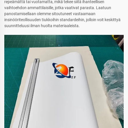
repeämättä tai vuotamatta, mikä tekee siitä ihanteellisen
vaihtoehdon ammattilaisille, jotka vaativat parasta. Laatuun
panostamisellaan olemme sitoutuneet vastaamaan
insinööriteollisuuden tiukkoihin standardeihin, jolloin voit keskittyä
suunnitteluusi ilman huolta materiaaleista.