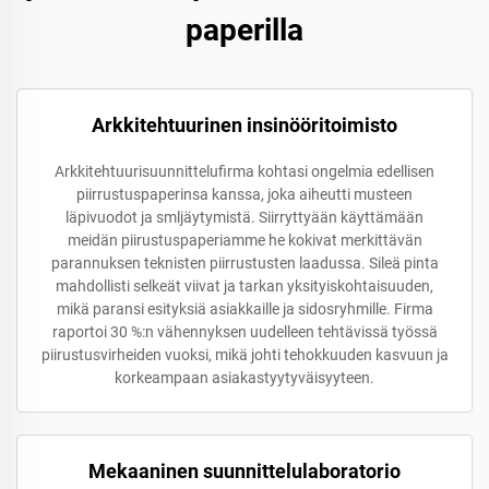
paperilla
Arkkitehtuurinen insinööritoimisto
Arkkitehtuurisuunnittelufirma kohtasi ongelmia edellisen
piirrustuspaperinsa kanssa, joka aiheutti musteen
läpivuodot ja smljäytymistä. Siirryttyään käyttämään
meidän piirustuspaperiamme he kokivat merkittävän
parannuksen teknisten piirrustusten laadussa. Sileä pinta
mahdollisti selkeät viivat ja tarkan yksityiskohtaisuuden,
mikä paransi esityksiä asiakkaille ja sidosryhmille. Firma
raportoi 30 %:n vähennyksen uudelleen tehtävissä työssä
piirustusvirheiden vuoksi, mikä johti tehokkuuden kasvuun ja
korkeampaan asiakastyytyväisyyteen.
Mekaaninen suunnittelulaboratorio