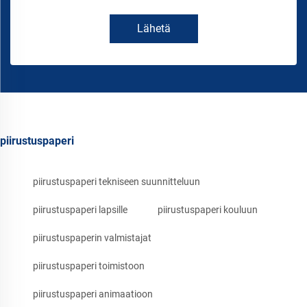
Lähetä
piirustuspaperi
piirustuspaperi tekniseen suunnitteluun
piirustuspaperi lapsille
piirustuspaperi kouluun
piirustuspaperin valmistajat
piirustuspaperi toimistoon
piirustuspaperi animaatioon