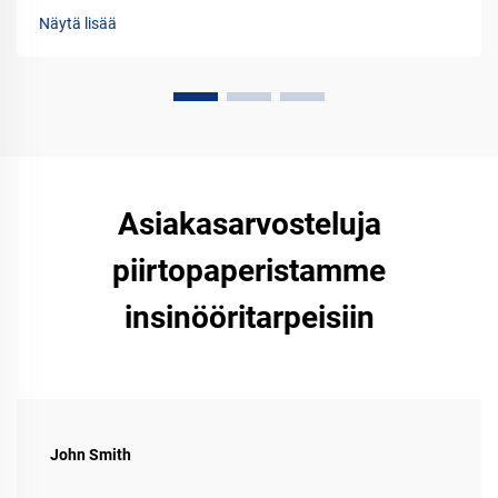
teknisessä suunnittelussa. Katso täydellinen vertailu nyt.
Näytä lisää
Asiakasarvosteluja
piirtopaperistamme
insinööritarpeisiin
John Smith