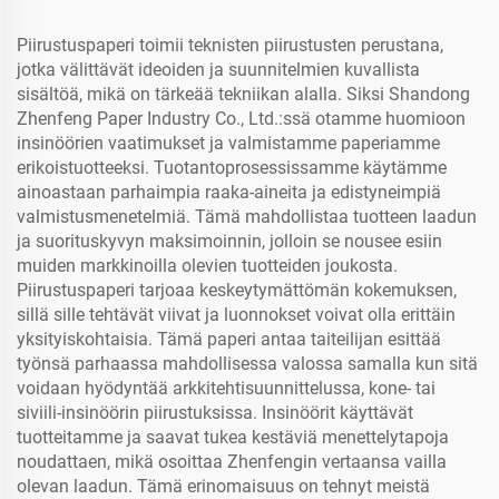
Piirustuspaperi toimii teknisten piirustusten perustana,
jotka välittävät ideoiden ja suunnitelmien kuvallista
sisältöä, mikä on tärkeää tekniikan alalla. Siksi Shandong
Zhenfeng Paper Industry Co., Ltd.:ssä otamme huomioon
insinöörien vaatimukset ja valmistamme paperiamme
erikoistuotteeksi. Tuotantoprosessissamme käytämme
ainoastaan parhaimpia raaka-aineita ja edistyneimpiä
valmistusmenetelmiä. Tämä mahdollistaa tuotteen laadun
ja suorituskyvyn maksimoinnin, jolloin se nousee esiin
muiden markkinoilla olevien tuotteiden joukosta.
Piirustuspaperi tarjoaa keskeytymättömän kokemuksen,
sillä sille tehtävät viivat ja luonnokset voivat olla erittäin
yksityiskohtaisia. Tämä paperi antaa taiteilijan esittää
työnsä parhaassa mahdollisessa valossa samalla kun sitä
voidaan hyödyntää arkkitehtisuunnittelussa, kone- tai
siviili-insinöörin piirustuksissa. Insinöörit käyttävät
tuotteitamme ja saavat tukea kestäviä menettelytapoja
noudattaen, mikä osoittaa Zhenfengin vertaansa vailla
olevan laadun. Tämä erinomaisuus on tehnyt meistä