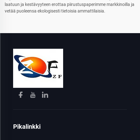
laatuun ja kestävyyteen erottaa piirustuspaperimme markkinoilla ja
vetää puoleensa ekologisesti tietoisia ammattilaisia.
Pikalinkki