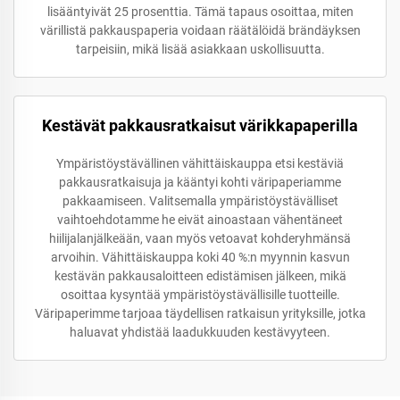
lisääntyivät 25 prosenttia. Tämä tapaus osoittaa, miten
värillistä pakkauspaperia voidaan räätälöidä brändäyksen
tarpeisiin, mikä lisää asiakkaan uskollisuutta.
Kestävät pakkausratkaisut värikkapaperilla
Ympäristöystävällinen vähittäiskauppa etsi kestäviä
pakkausratkaisuja ja kääntyi kohti väripaperiamme
pakkaamiseen. Valitsemalla ympäristöystävälliset
vaihtoehdotamme he eivät ainoastaan vähentäneet
hiilijalanjälkeään, vaan myös vetoavat kohderyhmänsä
arvoihin. Vähittäiskauppa koki 40 %:n myynnin kasvun
kestävän pakkausaloitteen edistämisen jälkeen, mikä
osoittaa kysyntää ympäristöystävällisille tuotteille.
Väripaperimme tarjoaa täydellisen ratkaisun yrityksille, jotka
haluavat yhdistää laadukkuuden kestävyyteen.