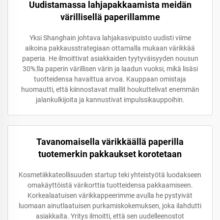
Uudistamassa lahjapakkaamista meidän
värillisellä paperillamme
Yksi Shanghain johtava lahjakasvipuisto uudisti viime
aikoina pakkausstrategiaan ottamalla mukaan värikkää
paperia. He ilmoittivat asiakkaiden tyytyväisyyden nousun
30%:lla paperin värillisen värin ja laadun vuoksi, mikä lisäsi
tuotteidensa havaittua arvoa. Kauppaan omistaja
huomautti, että kiinnostavat mallit houkuttelivat enemmän
jalankulkijoita ja kannustivat impulssikauppoihin.
Tavanomaisella värikkäällä paperilla
tuotemerkin pakkaukset korotetaan
Kosmetiikkateollisuuden startup teki yhteistyötä luodakseen
omakäyttöistä värikorttia tuotteidensa pakkaamiseen.
Korkealaatuisen värikkappeerimme avulla he pystyivät
luomaan ainutlaatuisen purkamiskokemuksen, joka ilahdutti
asiakkaita. Yritys ilmoitti, että sen uudelleenostot