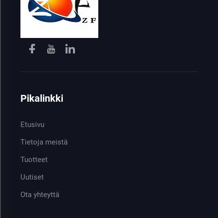
Pikalinkki
Etusivu
Tietoja meistä
Tuotteet
Uutiset
Ota yhteyttä