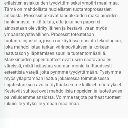
erilaisten asiakkaiden tyydyttämiseksi ympäri maailmaa.
Tämä on mahdollista huolellisten tuotantoprosessien
ansiosta. Prosessit alkavat laadukkaiden raaka-aineiden
hankinnasta, mikä takaa, että jokainen paperi ei
ainoastaan ole värikylläinen ja kestävä, vaan myös
ympäristöystävällinen. Prosessit toteutetaan
tuotantolinjastolla, jossa on käytössä uusinta teknologiaa,
joka mahdollistaa tarkan värinsovituksen ja korkean
laatutason ylläpitämisen suurilla tuotantomäärillä.
Markkinoiden paperituotteet ovat usein saatavana eri
väreissä, mikä heijastaa suoraan monia kulttuurisesti
esteettisiä värejä, joita pyrimme tyydyttämään. Pystymme
myös ylläpitämään laatua jokaisessa toimituksessa
linjatestauksen avulla täyttääksemme lailliset määräykset.
Kestävät suhteet ovat mahdollisia nopeiden ja luotettavien
palveluidemme ansiosta. Voimme tarjota parhaat tuotteet
lukuisille yrityksille ympäri maailmaa.