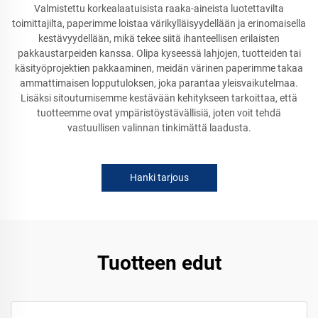
Valmistettu korkealaatuisista raaka-aineista luotettavilta
toimittajilta, paperimme loistaa värikylläisyydellään ja erinomaisella
kestävyydellään, mikä tekee siitä ihanteellisen erilaisten
pakkaustarpeiden kanssa. Olipa kyseessä lahjojen, tuotteiden tai
käsityöprojektien pakkaaminen, meidän värinen paperimme takaa
ammattimaisen lopputuloksen, joka parantaa yleisvaikutelmaa.
Lisäksi sitoutumisemme kestävään kehitykseen tarkoittaa, että
tuotteemme ovat ympäristöystävällisiä, joten voit tehdä
vastuullisen valinnan tinkimättä laadusta.
Hanki tarjous
Tuotteen edut