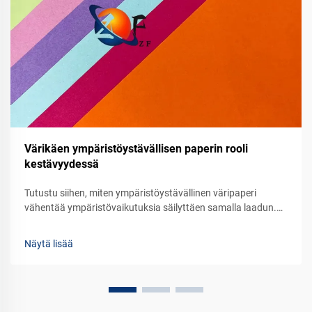
Värikäen ympäristöystävällisen paperin rooli
kestävyydessä
Tutustu siihen, miten ympäristöystävällinen väripaperi
vähentää ympäristövaikutuksia säilyttäen samalla laadun.
Lue, mikä on sen rooli kestävässä brändinrakennuksessa ja
pakkausratkaisuissa. Tutustu vihreisiin vaihtoehtoihin jo
Näytä lisää
tänään.