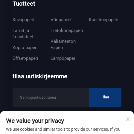
Tuotteet
Kuvapaperi
Väripaperi
Itseliimapaperi
Tarrat ja
Tietokonepaperi
Tunnisteet
Väliaineeton
Kopio paperi
Paperi
Offset-paperi
Lämpöpaperi
tilaa uutiskirjeemme
Tilaa
We value your privacy
Tekijänoikeus © 2025 Shandong Zhenfeng Paper Industry Co., Ltd
We use cookies and similar tools to provide our services. If you
Tietosuojakäytäntö