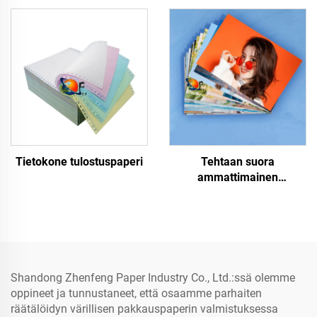
Tietokone tulostuspaperi
Tehtaan suora
ammattimainen
kiiltävä/mattopintainen
kuvapaperi vesitiivis
laser-/mustepisaraprinttia
varten
Shandong Zhenfeng Paper Industry Co., Ltd.:ssä olemme
oppineet ja tunnustaneet, että osaamme parhaiten
räätälöidyn värillisen pakkauspaperin valmistuksessa