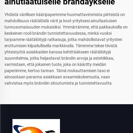
ainutlaatuiselle brändäykselle
Yhdistä värillisen kääripaperimme huomattavimmista piirteistä on
mahdollisuus räätälöidä värit ja koot yrityksesi ainutlaatuisen
tunnusomaisuuden mukaisiksi. Ymmärrämme, että pakkauksilla on
keskeinen rooli brändin tunnistettavuudessa, minkä vuoksi
tarjoamme räätälöityjä ratkaisuja, jotka mahdollistavat yritysten
erottumisen kilpailullisella markkinalla. Tiimimme tekee tiivistä
yhteistyötä asiakkaiden kanssa kehittääkseen räätälöityjä
suunnitelmia, jotka heijastavat brändin arvoja ja estetiikkaa,
varmistaen, että jokainen tuote, joka on kääritty meidän
paperiimme, kertoo tarinan. Tämä mukauttamisen taso ei
ainoastaan paranna asiakkaan avaamiskokemusta, vaan
vahvistaa myös brändiin sitoutumista ja tunnistettavuutta.