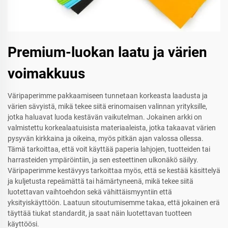
Premium-luokan laatu ja värien
voimakkuus
Väripaperimme pakkaamiseen tunnetaan korkeasta laadusta ja
värien sävyistä, mikä tekee siitä erinomaisen valinnan yrityksille,
jotka haluavat luoda kestävän vaikutelman. Jokainen arkki on
valmistettu korkealaatuisista materiaaleista, jotka takaavat värien
pysyvän kirkkaina ja oikeina, myös pitkän ajan valossa ollessa.
Tämä tarkoittaa, että voit käyttää paperia lahjojen, tuotteiden tai
harrasteiden ympäröintiin, ja sen esteettinen ulkonäkö säilyy.
Väripaperimme kestävyys tarkoittaa myös, että se kestää käsittelyä
ja kuljetusta repeämättä tai hämärtyneenä, mikä tekee siitä
luotettavan vaihtoehdon sekä vähittäismyyntiin että
yksityiskäyttöön. Laatuun sitoutumisemme takaa, että jokainen erä
täyttää tiukat standardit, ja saat näin luotettavan tuotteen
käyttöösi.