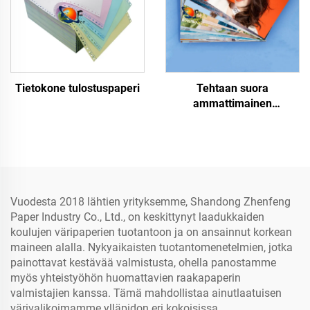
Tietokone tulostuspaperi
Tehtaan suora
ammattimainen
kiiltävä/mattopintainen
kuvapaperi vesitiivis
laser-/mustepisaraprinttia
varten
Vuodesta 2018 lähtien yrityksemme, Shandong Zhenfeng
Paper Industry Co., Ltd., on keskittynyt laadukkaiden
koulujen väripaperien tuotantoon ja on ansainnut korkean
maineen alalla. Nykyaikaisten tuotantomenetelmien, jotka
painottavat kestävää valmistusta, ohella panostamme
myös yhteistyöhön huomattavien raakapaperin
valmistajien kanssa. Tämä mahdollistaa ainutlaatuisen
värivalikoimamme ylläpidon eri kokoisissa