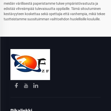
meidän värillisestä paperistamme tukee ympäristövastuuta ja
edistää vihreämpää tulevaisuutta oppilaille. Tämä sitoutuminen
kestävyyteen koskettaa sekä opettajia että vanhempia, mikä tekee
tuotteistamme suosituimman vaihtoehdon huolellisille kouluille.
Pikalinkki