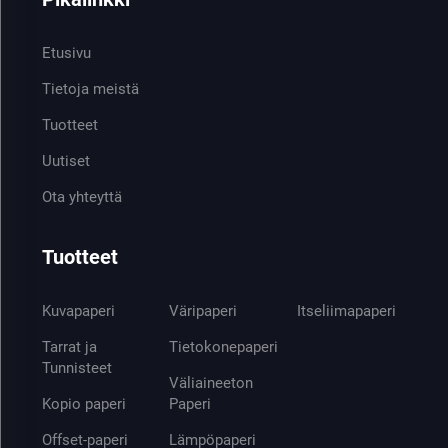
Etusivu
Tietoja meistä
Tuotteet
Uutiset
Ota yhteyttä
Tuotteet
Kuvapaperi
Väripaperi
Itseliimapaperi
Tarrat ja
Tietokonepaperi
Tunnisteet
Väliaineeton
Kopio paperi
Paperi
Offset-paperi
Lämpöpaperi