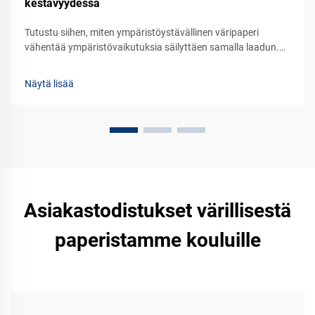
kestävyydessä
Tutustu siihen, miten ympäristöystävällinen väripaperi
vähentää ympäristövaikutuksia säilyttäen samalla laadun.
Lue, mikä on sen rooli kestävässä brändinrakennuksessa ja
pakkausratkaisuissa. Tutustu vihreisiin vaihtoehtoihin jo
Näytä lisää
tänään.
Asiakastodistukset värillisestä
paperistamme kouluille