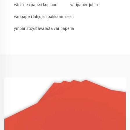
värillinen paperi kouluun
väripaperi juhliin
väripaperi lahjojen pakkaamiseen
ympäristöystävällistä väripaperia