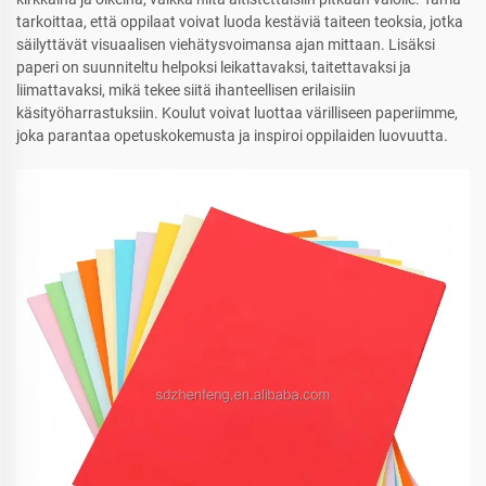
tarkoittaa, että oppilaat voivat luoda kestäviä taiteen teoksia, jotka
säilyttävät visuaalisen viehätysvoimansa ajan mittaan. Lisäksi
paperi on suunniteltu helpoksi leikattavaksi, taitettavaksi ja
liimattavaksi, mikä tekee siitä ihanteellisen erilaisiin
käsityöharrastuksiin. Koulut voivat luottaa värilliseen paperiimme,
joka parantaa opetuskokemusta ja inspiroi oppilaiden luovuutta.