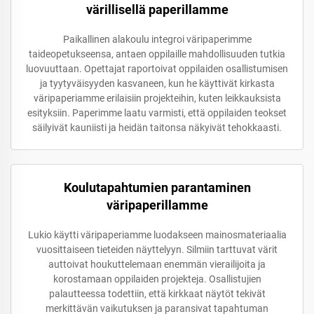
värillisellä paperillamme
Paikallinen alakoulu integroi väripaperimme
taideopetukseensa, antaen oppilaille mahdollisuuden tutkia
luovuuttaan. Opettajat raportoivat oppilaiden osallistumisen
ja tyytyväisyyden kasvaneen, kun he käyttivät kirkasta
väripaperiamme erilaisiin projekteihin, kuten leikkauksista
esityksiin. Paperimme laatu varmisti, että oppilaiden teokset
säilyivät kauniisti ja heidän taitonsa näkyivät tehokkaasti.
Koulutapahtumien parantaminen
väripaperillamme
Lukio käytti väripaperiamme luodakseen mainosmateriaalia
vuosittaiseen tieteiden näyttelyyn. Silmiin tarttuvat värit
auttoivat houkuttelemaan enemmän vierailijoita ja
korostamaan oppilaiden projekteja. Osallistujien
palautteessa todettiin, että kirkkaat näytöt tekivät
merkittävän vaikutuksen ja paransivat tapahtuman