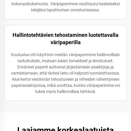
kokonaiskokemusta. Väripaperimme osoittautui keskeiseksi
tekijäksi tapahtuman onnistumisessa.
Hallintotehtävien tehostaminen luotettavalla
väripaperilla
Koulualue otti käyttöön meidän väripaperimme hallinnollisiin
tarkoituksiin, mukaan lukien lomakkeet ja ilmoitukset.
Eriväriset paperit auttoivat järjestämään asiakirjoja ja
varmistamaan, että tärkeä tieto oli helposti tunnistettavissa.
Alue kertoi viestinnän tehostuneen ja virheiden vähentyneen
paperiasiakirjoissa, mikä osoittaa, kuinka väripaperimme voi
tukea myös hallinnollisia tehtäviä.
Laajamme korkealaatuista