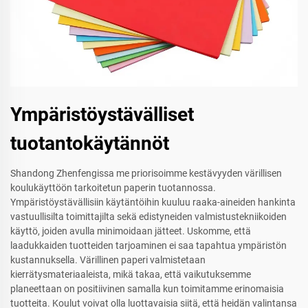
Ympäristöystävälliset
tuotantokäytännöt
Shandong Zhenfengissa me priorisoimme kestävyyden värillisen
koulukäyttöön tarkoitetun paperin tuotannossa.
Ympäristöystävällisiin käytäntöihin kuuluu raaka-aineiden hankinta
vastuullisilta toimittajilta sekä edistyneiden valmistustekniikoiden
käyttö, joiden avulla minimoidaan jätteet. Uskomme, että
laadukkaiden tuotteiden tarjoaminen ei saa tapahtua ympäristön
kustannuksella. Värillinen paperi valmistetaan
kierrätysmateriaaleista, mikä takaa, että vaikutuksemme
planeettaan on positiivinen samalla kun toimitamme erinomaisia
tuotteita. Koulut voivat olla luottavaisia siitä, että heidän valintansa