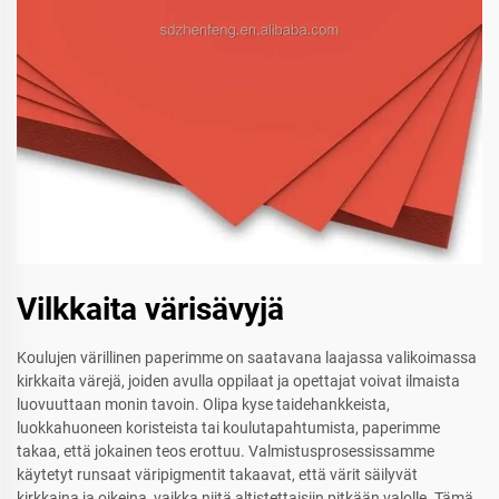
Vilkkaita värisävyjä
Koulujen värillinen paperimme on saatavana laajassa valikoimassa
kirkkaita värejä, joiden avulla oppilaat ja opettajat voivat ilmaista
luovuuttaan monin tavoin. Olipa kyse taidehankkeista,
luokkahuoneen koristeista tai koulutapahtumista, paperimme
takaa, että jokainen teos erottuu. Valmistusprosessissamme
käytetyt runsaat väripigmentit takaavat, että värit säilyvät
kirkkaina ja oikeina, vaikka niitä altistettaisiin pitkään valolle. Tämä