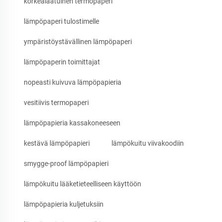
korkealaatuinen termopaperi
lämpöpaperi tulostimelle
ympäristöystävällinen lämpöpaperi
lämpöpaperin toimittajat
nopeasti kuivuva lämpöpapieria
vesitiivis termopaperi
lämpöpapieria kassakoneeseen
kestävä lämpöpapieri
lämpökuitu viivakoodiin
smygge-proof lämpöpapieri
lämpökuitu lääketieteelliseen käyttöön
lämpöpapieria kuljetuksiin