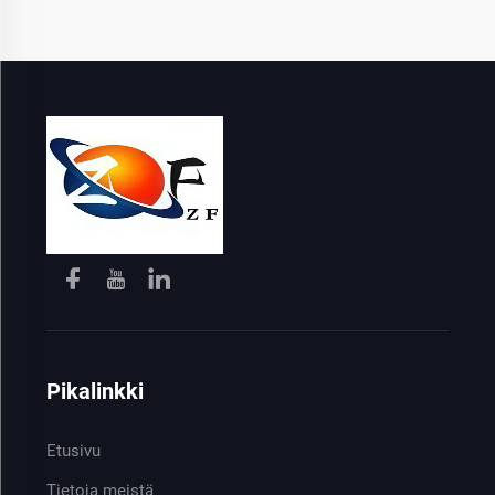
Pikalinkki
Etusivu
Tietoja meistä