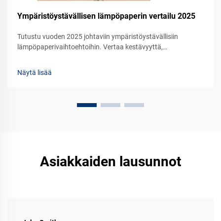
Ympäristöystävällisen lämpöpaperin vertailu 2025
Tutustu vuoden 2025 johtaviin ympäristöystävällisiin
lämpöpaperivaihtoehtoihin. Vertaa kestävyyttä,
suorituskykyä ja kustannustehokkuutta yrityksesi tarpeisiin.
Pyydä näyte jo tänään.
Näytä lisää
Asiakkaiden lausunnot