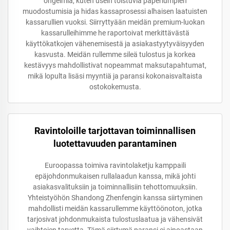
ongelmia, kuten usein toistuvia paperiumpien
muodostumisia ja hidas kassaprosessi alhaisen laatuisten
kassarullien vuoksi. Siirryttyään meidän premium-luokan
kassarulleihimme he raportoivat merkittävästä
käyttökatkojen vähenemisestä ja asiakastyytyväisyyden
kasvusta. Meidän rullemme sileä tulostus ja korkea
kestävyys mahdollistivat nopeammat maksutapahtumat,
mikä lopulta lisäsi myyntiä ja paransi kokonaisvaltaista
ostokokemusta.
Ravintoloille tarjottavan toiminnallisen
luotettavuuden parantaminen
Euroopassa toimiva ravintolaketju kamppaili
epäjohdonmukaisen rullalaadun kanssa, mikä johti
asiakasvalituksiin ja toiminnallisiin tehottomuuksiin.
Yhteistyöhön Shandong Zhenfengin kanssa siirtyminen
mahdollisti meidän kassarullemme käyttöönoton, jotka
tarjosivat johdonmukaista tulostuslaatua ja vähensivät
vaihtojen tarvetta. Tämä siirtymä paransi ei ainoastaan