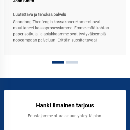
John Smith
Luotettava ja tehokas palvelu
Shandong Zhenfengin kassakonerekamerot ovat
muuttaneet kassaprosessiamme. Emme enää kohtaa
paperisotkuja, ja asiakkaamme ovat tyytyväisempiä
nopeampaan palveluun. Erittäin suositeltavaa!
Hanki ilmainen tarjous
Edustajamme ottaa sinuun yhteyttä pian.