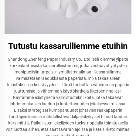
Tutustu kassarulliemme etuihin
Shandong Zhenfeng Paper Industry Co., Ltd.:ssä olemme ylpeitä
korkealaatuisista kassarulleistamme, jotka vastaavat yritysten
monipuolisiin tarpeisiin ympäri maailmaa. Kassarullimme
valmistetaan laadukkaasta paperista, mikä takaa sileän
tulostuksen ja kestävyyden – tämä tarkoittaa vähemmän paperin
juuttumisia ja vähemmän käyttökatkoja liiketoiminnallesi.
Käytämme edistyneitä valmistustekniikoita, jotka takaavat
johdonmukaisen laadun ja luotettavuuden jokaisessa rullassa.
Lisäksi strategiset kumppanuudet johtavien raakapaperin
tuottajien kanssa mahdollistavat kilpailukykyiset hinnat laadun
kärsimättä. Paikallisten jakelijoiden tueksi nopealla toimituksella
voit luottaa siihen, että saat tavaran ajoissa ja käteisliiketoimintasi
sujuvat mutkattomasti.