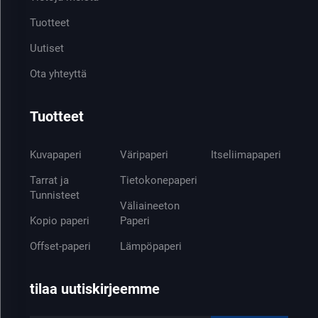
Tuotteet
Uutiset
Ota yhteyttä
Tuotteet
Kuvapaperi
Väripaperi
Itseliimapaperi
Tarrat ja
Tietokonepaperi
Tunnisteet
Väliaineeton
Kopio paperi
Paperi
Offset-paperi
Lämpöpaperi
tilaa uutiskirjeemme