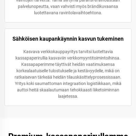
palvelunopeutta, vaan vahvisti myös brändikuvaansa
luotettavana ravintolavaihtoehtona.
Sähköisen kaupankäynnin kasvun tukeminen
Kasvava verkkokauppayritys tarvitsi luotettavia
kassapaperirullia kasvaviin verkkomyyntitoimintoihinsa.
Kassapaperimme täyttivät heidän vaatimuksensa
korkealaatuiselle tulostukselle ja kestävyydelle, mikä on
ratkaisevan tärkeää heidän tilauskäsittelyprosessissaan.
Yritys koki saumattoman integraation logistiikkaan, mikä
auttoi heitä skaalautumaan tehokkaasti liiketoiminnan
laajetessa.