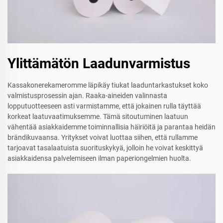
Ylittämätön Laadunvarmistus
Kassakonerekameromme läpikäy tiukat laaduntarkastukset koko
valmistusprosessin ajan. Raaka-aineiden valinnasta
lopputuotteeseen asti varmistamme, että jokainen rulla täyttää
korkeat laatuvaatimuksemme. Tämä sitoutuminen laatuun
vähentää asiakkaidemme toiminnallisia häiriöitä ja parantaa heidän
brändikuvaansa. Yritykset voivat luottaa siihen, että rullamme
tarjoavat tasalaatuista suorituskykyä, jolloin he voivat keskittyä
asiakkaidensa palvelemiseen ilman paperiongelmien huolta.