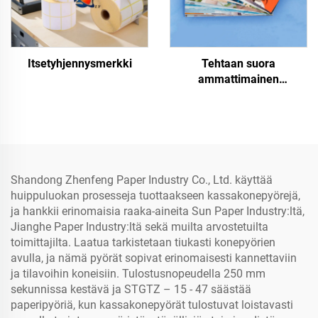
Itsetyhjennysmerkki
Tehtaan suora
ammattimainen
kiiltävä/mattopintainen
kuvapaperi vesitiivis
laser-/mustepisaraprinttia
varten
Shandong Zhenfeng Paper Industry Co., Ltd. käyttää
huippuluokan prosesseja tuottaakseen kassakonepyörejä,
ja hankkii erinomaisia raaka-aineita Sun Paper Industry:ltä,
Jianghe Paper Industry:ltä sekä muilta arvostetuilta
toimittajilta. Laatua tarkistetaan tiukasti konepyörien
avulla, ja nämä pyörät sopivat erinomaisesti kannettaviin
ja tilavoihin koneisiin. Tulostusnopeudella 250 mm
sekunnissa kestävä ja STGTZ – 15 - 47 säästää
paperipyöriä, kun kassakonepyörät tulostuvat loistavasti