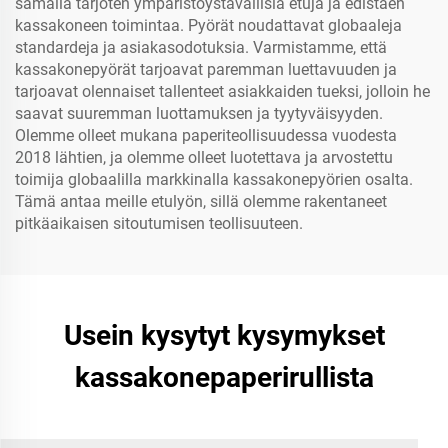
samalla tarjoten ympäristöystävällisiä etuja ja edistäen
kassakoneen toimintaa. Pyörät noudattavat globaaleja
standardeja ja asiakasodotuksia. Varmistamme, että
kassakonepyörät tarjoavat paremman luettavuuden ja
tarjoavat olennaiset tallenteet asiakkaiden tueksi, jolloin he
saavat suuremman luottamuksen ja tyytyväisyyden.
Olemme olleet mukana paperiteollisuudessa vuodesta
2018 lähtien, ja olemme olleet luotettava ja arvostettu
toimija globaalilla markkinalla kassakonepyörien osalta.
Tämä antaa meille etulyön, sillä olemme rakentaneet
pitkäaikaisen sitoutumisen teollisuuteen.
Usein kysytyt kysymykset
kassakonepaperirullista