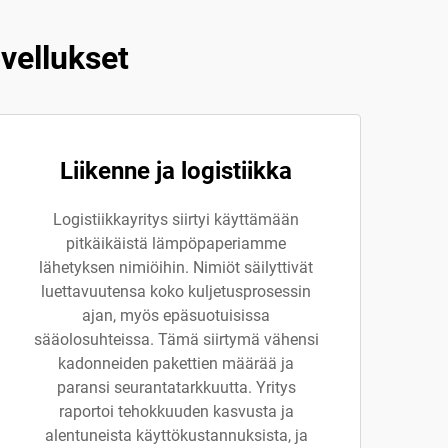
vellukset
Liikenne ja logistiikka
Logistiikkayritys siirtyi käyttämään
pitkäikäistä lämpöpaperiamme
lähetyksen nimiöihin. Nimiöt säilyttivät
luettavuutensa koko kuljetusprosessin
ajan, myös epäsuotuisissa
sääolosuhteissa. Tämä siirtymä vähensi
kadonneiden pakettien määrää ja
paransi seurantatarkkuutta. Yritys
raportoi tehokkuuden kasvusta ja
alentuneista käyttökustannuksista, ja