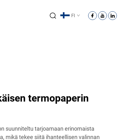
FI
ikäisen termopaperin
on suunniteltu tarjoamaan erinomaista
a, mikä tekee siitä ihanteellisen valinnan