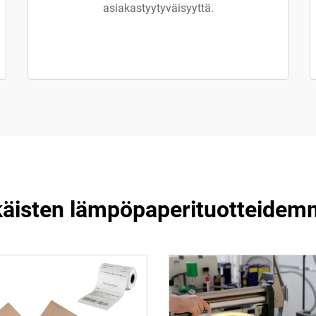
asiakastyytyväisyyttä.
ikäisten lämpöpaperituotteidem