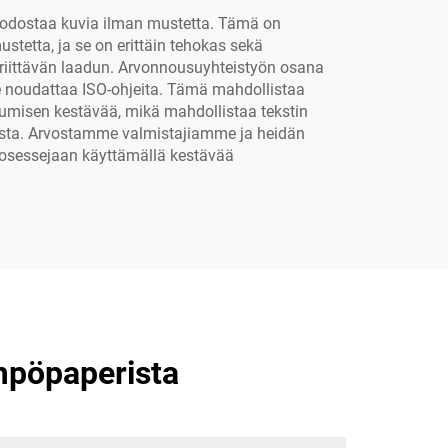
muodostaa kuvia ilman mustetta. Tämä on
stetta, ja se on erittäin tehokas sekä
 riittävän laadun. Arvonnousuyhteistyön osana
e noudattaa ISO-ohjeita. Tämä mahdollistaa
rumisen kestävää, mikä mahdollistaa tekstin
usta. Arvostamme valmistajiamme ja heidän
rosessejaan käyttämällä kestävää
mpöpaperista