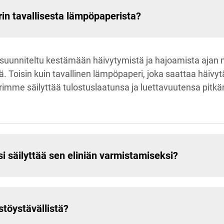
in tavallisesta lämpöpaperista?
 suunniteltu kestämään häivytymistä ja hajoamista ajan m
ää. Toisin kuin tavallinen lämpöpaperi, joka saattaa häiv
imme säilyttää tulostuslaatunsa ja luettavuutensa pitkä
si säilyttää sen eliniän varmistamiseksi?
töystävällistä?