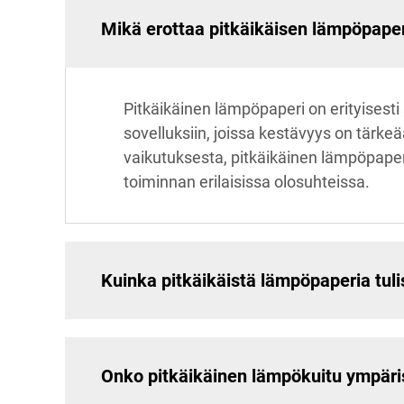
Mikä erottaa pitkäikäisen lämpöpaper
Pitkäikäinen lämpöpaperi on erityisesti
sovelluksiin, joissa kestävyys on tärke
vaikutuksesta, pitkäikäinen lämpöpaper
toiminnan erilaisissa olosuhteissa.
Kuinka pitkäikäistä lämpöpaperia tuli
Onko pitkäikäinen lämpökuitu ympäris