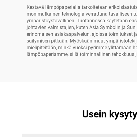
Kestävä lämpöpaperialla tarkoitetaan erikoislaatu
monimutkainen teknologia verrattuna tavalliseen tul
ympäristöystävällinen. Tuotannossa käytetään ensi
johtavien valmistajien, kuten Asia Symbolin ja Su
erinomaisen asiakaspalvelun, ajoissa toimitukset 
säilymisen pitkään. Myöskään muut ympäristötekij
mielipiteitään, minkä vuoksi pyrimme ylittämään h
lämpöpaperiamme, sillä toiminnallinen tehokkuus ja
Usein kysyt