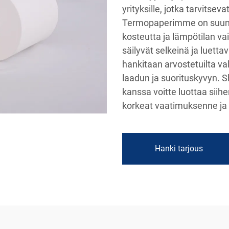
yrityksille, jotka tarvitseva
Termopaperimme on suunni
kosteutta ja lämpötilan va
säilyvät selkeinä ja luett
hankitaan arvostetuilta v
laadun ja suorituskyvyn. 
kanssa voitte luottaa siih
korkeat vaatimuksenne ja 
Hanki tarjous