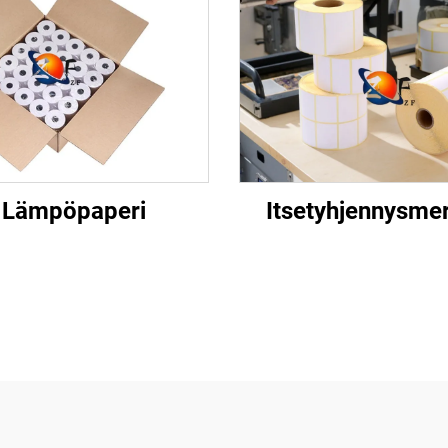
Lämpöpaperi
Itsetyhjennysme