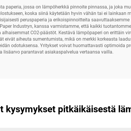
ista paperia, jossa on lämpöherkkä pinnoite pinnassa, ja joka 
ostukseen, koska siinä käytetään hyvin vähän tai ei lainkaan mu
sijaisesti peruspaperia ja erikoispinnoitteita saavuttaaksemme
n Paper Industryn, kanssa varmistamme, että kaikki tuotantomm
ja alhaisemmat CO2-päästöt. Kestävä lämpöpaperi on erittäin vi
ät eivät aiheuta sumentumista, mikä on merkki korkeasta laad
eidän odotuksensa. Yritykset voivat huomattavasti optimoida p
 lisäarvo parantavat asiakaspalvelua vertaansa vailla.
yt kysymykset pitkäikäisestä lä