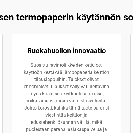
isen termopaperin käytännön so
Ruokahuollon innovaatio
Suosittu ravintoliikkeiden ketju otti
käyttöön kestävää lämpöpaperia keittiön
tilauslappuihin. Tulokset olivat
erinomaiset: tilaukset säilyivät luettavina
myös kosteissa keittiöolosuhteissa,
mikä vähensi ruoan valmistusvirheitä.
Johto korosti, kuinka tämä tuote paransi
viestintää keittiön ja
edustahenkilökunnan välillä, mikä
puolestaan paransi asiakaspalvelua ja