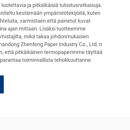
t luotettavia ja pitkäikäisiä tulostusratkaisuja.
teltu kestämään ympäristötekijöitä, kuten
ihteluita, varmistaen että painetut kuvat
avina ajan mittaan. Lisäksi tuotteemme
almistajilta, mikä takaa johdonmukaisen
Shandong Zhenfeng Paper Industry Co., Ltd.:n
en, että pitkäikäinen termopaperimme täyttää
parantaa toiminnallista tehokkuuttanne.