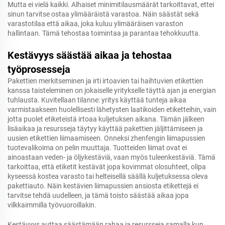
Mutta ei vielä kaikki. Alhaiset minimitilausmäärät tarkoittavat, ettei
sinun tarvitse ostaa ylimääräistä varastoa. Näin säästät sekä
varastotilaa että aikaa, joka kuluu ylimääräisen varaston
hallintaan. Tämä tehostaa toimintaa ja parantaa tehokkuutta.
Kestävyys säästää aikaa ja tehostaa
työprosesseja
Pakettien merkitseminen ja irti irtoavien tai haihtuvien etikettien
kanssa taisteleminen on jokaiselle yritykselle täyttä ajan ja energian
tuhlausta. Kuvitellaan tilanne: yritys käyttää tunteja aikaa
varmistaakseen huolellisesti lähetysten laatikoiden etiketteihin, vain
jotta puolet etiketeistä irtoaa kuljetuksen aikana. Tämän jälkeen
lisäaikaa ja resursseja täytyy käyttää pakettien jäljittämiseen ja
uusien etikettien liimaamiseen. Onneksi zhenfengin liimapussien
tuotevalikoima on pelin muuttaja. Tuotteiden liimat ovat ei
ainoastaan veden- ja öljykestäviä, vaan myös tuleenkestäviä. Tämä
tarkoittaa, että etiketit kestävät jopa kovimmat olosuhteet, olipa
kyseessä kostea varasto tai helteisellä säällä kuljetuksessa oleva
pakettiauto. Näin kestävien liimapussien ansiosta etikettejä ei
tarvitse tehdä uudelleen, ja tämä toisto säästää aikaa jopa
vilkkaimmilla työvuoroillakin.
Kestävyys auttaa säästämään rahaa ja resursseja samalla kun