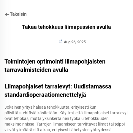
Takaisin
Takaa tehokkuus liimapussien avulla
Aug 26, 2025
Toimintojen optimointi liimapohjaisten
tarravalmisteiden avulla
Liimapohjaiset tarralevyt: Uudistamassa
standardioperaatiomenettelyjä
Jokainen yritys haluaa tehokkuutta, erityisesti kun
päivittäistehtäviä käsitellään. Käy ilmi, että liimapohjaiset tarralevyt
ovat tehokas, mutta yksinkertainen työkalu tehokkuuden
maksimoinnissa. Tarrojen liimaamiseen tarvittavat liimat tai teippi
vievät ylimääräistä aikaa, erityisesti lähetysten yhteydessä.