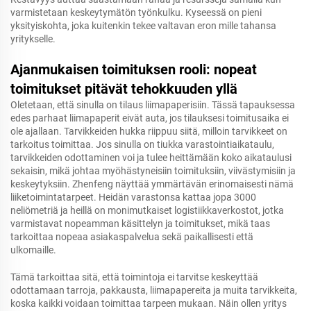
varmistetaan keskeytymätön työnkulku. Kyseessä on pieni
yksityiskohta, joka kuitenkin tekee valtavan eron mille tahansa
yritykselle.
Ajanmukaisen toimituksen rooli: nopeat
toimitukset pitävät tehokkuuden yllä
Oletetaan, että sinulla on tilaus liimapaperisiin. Tässä tapauksessa
edes parhaat liimapaperit eivät auta, jos tilauksesi toimitusaika ei
ole ajallaan. Tarvikkeiden hukka riippuu siitä, milloin tarvikkeet on
tarkoitus toimittaa. Jos sinulla on tiukka varastointiaikataulu,
tarvikkeiden odottaminen voi ja tulee heittämään koko aikataulusi
sekaisin, mikä johtaa myöhästyneisiin toimituksiin, viivästymisiin ja
keskeytyksiin. Zhenfeng näyttää ymmärtävän erinomaisesti nämä
liiketoimintatarpeet. Heidän varastonsa kattaa jopa 3000
neliömetriä ja heillä on monimutkaiset logistiikkaverkostot, jotka
varmistavat nopeamman käsittelyn ja toimitukset, mikä taas
tarkoittaa nopeaa asiakaspalvelua sekä paikallisesti että
ulkomaille.
Tämä tarkoittaa sitä, että toimintoja ei tarvitse keskeyttää
odottamaan tarroja, pakkausta, liimapapereita ja muita tarvikkeita,
koska kaikki voidaan toimittaa tarpeen mukaan. Näin ollen yritys