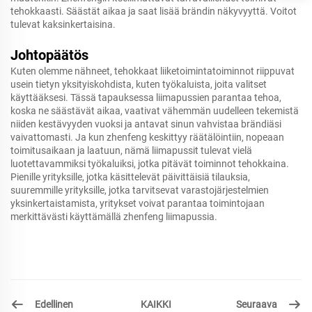
tehokkaasti. Säästät aikaa ja saat lisää brändin näkyvyyttä. Voitot
tulevat kaksinkertaisina.
Johtopäätös
Kuten olemme nähneet, tehokkaat liiketoimintatoiminnot riippuvat
usein tietyn yksityiskohdista, kuten työkaluista, joita valitset
käyttääksesi. Tässä tapauksessa liimapussien parantaa tehoa,
koska ne säästävät aikaa, vaativat vähemmän uudelleen tekemistä
niiden kestävyyden vuoksi ja antavat sinun vahvistaa brändiäsi
vaivattomasti. Ja kun zhenfeng keskittyy räätälöintiin, nopeaan
toimitusaikaan ja laatuun, nämä liimapussit tulevat vielä
luotettavammiksi työkaluiksi, jotka pitävät toiminnot tehokkaina.
Pienille yrityksille, jotka käsittelevät päivittäisiä tilauksia,
suuremmille yrityksille, jotka tarvitsevat varastojärjestelmien
yksinkertaistamista, yritykset voivat parantaa toimintojaan
merkittävästi käyttämällä zhenfeng liimapussia.
Edellinen
Seuraava
KAIKKI