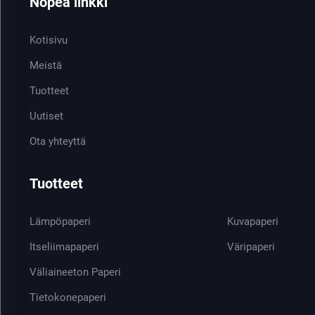
Nopea linkki
Kotisivu
Meistä
Tuotteet
Uutiset
Ota yhteyttä
Tuotteet
Lämpöpaperi
Kuvapaperi
Itseliimapaperi
Väripaperi
Väliaineeton Paperi
Tietokonepaperi