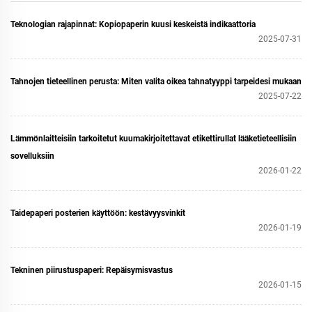
Teknologian rajapinnat: Kopiopaperin kuusi keskeistä indikaattoria
2025-07-31
Tahnojen tieteellinen perusta: Miten valita oikea tahnatyyppi tarpeidesi mukaan
2025-07-22
Lämmönlaitteisiin tarkoitetut kuumakirjoitettavat etikettirullat lääketieteellisiin
sovelluksiin
2026-01-22
Taidepaperi posterien käyttöön: kestävyysvinkit
2026-01-19
Tekninen piirustuspaperi: Repäisymisvastus
2026-01-15