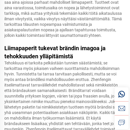
saa aina ajoissa parhaat mahdolliset liimapaperit. Tuotteet ovat
aina varastossa, toimitusaika on nopea ja lähetystoiminnot ovat
tarkkoja, mikä auttaa yrityksiä tekemään kaikki töitä aikataulussa
ilman viivytystä, vaikka viivytys näyttäisi väistämättömältä. Tämä
tarkoittaa tilausten nopeampaa valmistumista ja
asiakaspalautusten nopeaa ja ajallaan tapahtuvaa toimitusta,
jolloin kaikki toimintasi liittyvät saumattomasti yhteen.
Liimapaperit tukevat brändin imagoa ja
tehokkuuden ylläpitämistä
Tehokkuus ei tarkoita pelkästään tunnien säästämistä; se
tarkoittaa myös jokaisen vaiheen suorittamista mahdollisimman
hyvin. Tunnistetta tai tarraa tarvitaan pakollisesti, mutta se voi
myös antaa brändillesi mahdollisuuden erottua. Zhenfengin
itseliimattavat tarravälilehdet mahdollistavat sekä nimikkeistön
että brändauksen samanaikaisesti. Bränditarrat voidaan
suunnitella yrityksen logojen, värien tai jopa fraasien avulla, jolloin
yksinkertainen nimike muuttuu pieneksi mainosvälineeksi. Jokaisen
lähetetyn paketin tai nimikkeistetyn tuotteen myötä brändisi saa
yhä useamman potentiaalisen asiakkaan näköpiiriin. Kaikki tämä
on mahdollista ilman työkuorman lisäämistä. Et käytä
brändaukseen lisäaikaa; yhdistät sen tehtävään, jonka teet jo
muutenkin. Zhenfengin itseliimattavat tarravälilehdet toimivat