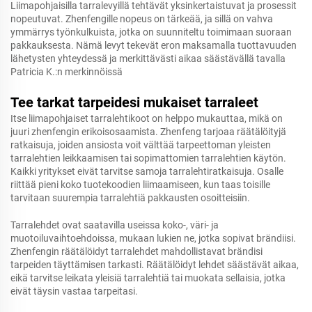
Liimapohjaisilla tarralevyillä tehtävät yksinkertaistuvat ja prosessit
nopeutuvat. Zhenfengille nopeus on tärkeää, ja sillä on vahva
ymmärrys työnkulkuista, jotka on suunniteltu toimimaan suoraan
pakkauksesta. Nämä levyt tekevät eron maksamalla tuottavuuden
lähetysten yhteydessä ja merkittävästi aikaa säästävällä tavalla
Patricia K.:n merkinnöissä
Tee tarkat tarpeidesi mukaiset tarraleet
Itse liimapohjaiset tarralehtikoot on helppo mukauttaa, mikä on
juuri zhenfengin erikoisosaamista. Zhenfeng tarjoaa räätälöityjä
ratkaisuja, joiden ansiosta voit välttää tarpeettoman yleisten
tarralehtien leikkaamisen tai sopimattomien tarralehtien käytön.
Kaikki yritykset eivät tarvitse samoja tarralehtiratkaisuja. Osalle
riittää pieni koko tuotekoodien liimaamiseen, kun taas toisille
tarvitaan suurempia tarralehtiä pakkausten osoitteisiin.
Tarralehdet ovat saatavilla useissa koko-, väri- ja
muotoiluvaihtoehdoissa, mukaan lukien ne, jotka sopivat brändiisi.
Zhenfengin räätälöidyt tarralehdet mahdollistavat brändisi
tarpeiden täyttämisen tarkasti. Räätälöidyt lehdet säästävät aikaa,
eikä tarvitse leikata yleisiä tarralehtiä tai muokata sellaisia, jotka
eivät täysin vastaa tarpeitasi.