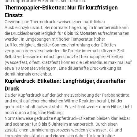
und Kupferdruck-Etiketten ist sehr deutlich.
Thermopapier-Etiketten: Nur für kurzfristigen
Einsatz
Gewöhnliche Thermodrucke weisen einen natürlichen
Ausbleichzyklus auf. Bei normaler Lagerung im Innenbereich kann
die Drucklesbarkeit lediglich für
6 bis 12 Monaten
aufrechterhalten
werden. In Umgebungen mit hoher Temperatur, hoher
Luftfeuchtigkeit, direkter Sonneneinstrahlung oder Ölfetten
vergrauen oder verschwinden die Drucke innerhalb kürzerer Zeit.
Selbst verbesserte dreifach geschützte Thermopapier-Etiketten
(wasserfest, ölfest, kratzfest) können die Lebensdauer maximal auf
etwa 18 Monate verlängern. Eine dauerhafte Druckwirkung ist
damit niemals erreichbar.
Kupferdruck-Etiketten: Langfristiger, dauerhafter
Druck
Da der Kupferdruck auf der Schmelzverbindung der Farbbandtinte
und nicht auf einer chemischen Wärme-Reaktion beruht, ist der
gedruckte Inhalt äußerst stabil. Er verblicht weder durch Hitze, Licht
noch durch alltägliche Reibung.
Normalerweise gedruckte Kupferdruck-Etiketten bleiben klar lesbar
und scannbar für
3 bis 5 Jahre
im Innenbereich. Durch einen
zusätzlichen Laminierungsprozess werden sie wasser-, öl- und
korrosionsbeständig und eignen sich daher für langfristige