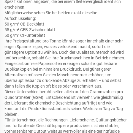
Spezifikationen angeben, die bei einem Seitenvergleich identisch
erscheinen.
Möglicherweise sehen Sie bei beiden exakt dieselbe
Aufschlüsselung:
50 g/m² CB-Deckblatt
55 g/m² CFB-Zwischenblatt
50 g/m² CF-Unterblatt
Ihre Preisgestaltung pro Tonne könnte sogar innerhalb einer sehr
engen Spanne liegen, was es verlockend macht, sofort die
günstigere Option zu wählen. Doch der Qualitätsunterschied wird
unübersehbar, sobald Sie Ihre Druckmaschinen in Betrieb nehmen.
Einige carbonfreie Papiersorten erzeugen scharfe, gut lesbare
Duplikatkopien bei minimalem Druckdruck. Bei günstigeren
Alternativen müssen Sie den Maschinendruck erhöhen, um
überhaupt lesbar zu druckende Abzüge zu erhalten – und selbst
dann fallen die Kopien oft blass oder verschmiert aus.
Dieser Unterschied beruht selten allein auf den Grammzahlen pro
Quadratmeter (GSM). Entscheidend ist vielmehr, wie gleichmäßig
der Lieferant die chemische Beschichtung aufträgt und wie
konstant die Produktionsstandards seines Werks von Tag zu Tag
bleiben.
Für Unternehmen, die Rechnungen, Lieferscheine, Quittungsbücher
und fortlaufende Geschäftspapiere produzieren, ist ein stabiler,
vorhersehbarer Output weitaus wertvoller als eine geringfügige