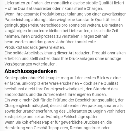
Lieferanten zu finden, der monatlich dieselbe stabile Qualität liefert
– ohne Qualitätsausreißer oder inkonsistente Chargen.
Wenn Ihre gesamte Produktionszeitplanung von einer zuverlässigen
Papierleistung abhängt, überwiegt eine konstante Qualität leicht
geringfügige Preisunterschiede pro Tonne bei Weitem. Die meisten
langjährigen Importeure bleiben bei Lieferanten, die sich die Zeit
nehmen, ihren Druckprozess zu verstehen, Fragen zeitnah
beantworten und das ganze Jahr über konsistente
Produktstandards gewährleisten.
Eine solide Arbeitsbeziehung dieser Art reduziert Produktionsrisiken
erheblich und stellt sicher, dass Ihre Druckanlagen ohne unnötige
Verzögerungen weiterlaufen.
Abschlussgedanken
Kopierpapier ohne Kohlepapier mag auf den ersten Blick wie eine
einfache, unkomplizierte Ware erscheinen – doch seine Qualität
beeinflusst direkt Ihre Druckgeschwindigkeit, den Standard des
Endprodukts und die Zufriedenheit Ihrer eigenen Kunden.
Ein wenig mehr Zeit für die Prüfung der Beschichtungsqualität, der
Chargengleichmäßigkeit, des schützenden Verpackungsmaterials
sowie der Branchenerfahrung des Lieferanten zu Beginn verhindert
kostspielige und zeitaufwändige Fehlschläge später.
Wenn Sie kohlefreies Papier für gewerbliche Druckereien, die
Herstellung von Geschäftspapieren, Rechnungsdruck oder