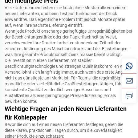
der niedrigste Preis
Viele Unternehmen testen eine kostenlose Musterrolle von einem
neuen Lieferanten, und beim Testlauf funktioniert der Druck
einwandfrei. Das eigentliche Problem tritt jedoch Monate später
auf, wenn Ihre nächste Lieferung eintrifft.
Wenn jede Produktionscharge geringfügige Unregelmäßigkeiten bei
der Beschichtungsstärke oder der Papierflachheit aufweist,
verschwenden Ihre Druckmitarbeiter stundenlang Zeit mit der
erneuten Justierung des Maschinendrucks und der Einstellungen –
was Ihre gesamte Produktionseffizienz massiv beeinträchtigt.
Die Investition in einen Lieferanten mit stabiler
Beschichtungstechnologie und strengen Qualitätskontrollen vor
Versand lohnt sich langfristig immer, auch wenn das erste Angebot
nicht das günstigste am Markt ist. Für Teams, die regelmäßig
monatliche oder vierteljährliche Großbestellungen tätigen, führt eine
konsistente Qualität zu deutlich weniger Ausschuss und
Ausfallzeiten als eine geringfügige Preisreduzierung jemals
bewirken könnte.
Wichtige Fragen an jeden
Neuen Lieferanten
für Kohlepapier
Bevor Sie sich auf einen neuen Lieferanten festlegen, gehen Sie
diese klaren, praktischen Fragen durch, um die Zuverlässigkeit
seiner Produkte einzuschätzen: