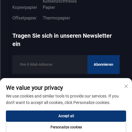
Kohlenstofffreies
Kopierpapier
Papier
Offsetpapier
Thermopapier
Tragen Sie sich in unseren Newsletter
ein
Abonnieren
We value your privacy
Copyright © 2025 by Shandong Zhenfeng Paper Industry Co., Ltd
We use cookies and similar tools to provide our services. If you
Datenschutzrichtlinie
don't want to accept all cookies, click Personalize cookies.
Nach oben scrollen
Accept all
Personalize cookies