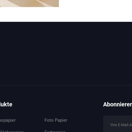
dukte
Abonnieren
opapier
Foto Papier