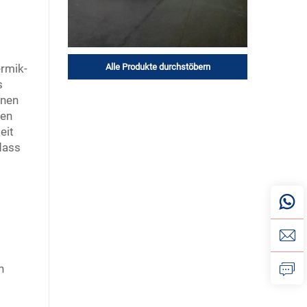
ermik-
Alle Produkte durchstöbern
s
nnen
men
eit
dass
.
n