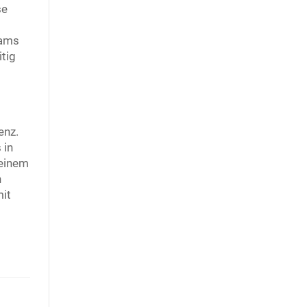
se
eams
itig
enz.
 in
 einem
n
mit