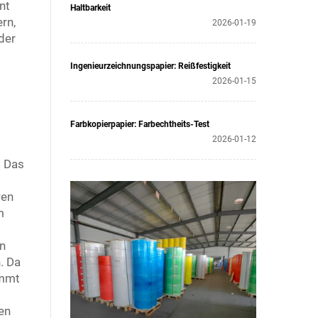
nt
Haltbarkeit
rn,
2026-01-19
der
Ingenieurzeichnungspapier: Reißfestigkeit
2026-01-15
Farbkopierpapier: Farbechtheits-Test
2026-01-12
. Das
ren
m
en
. Da
ommt
en