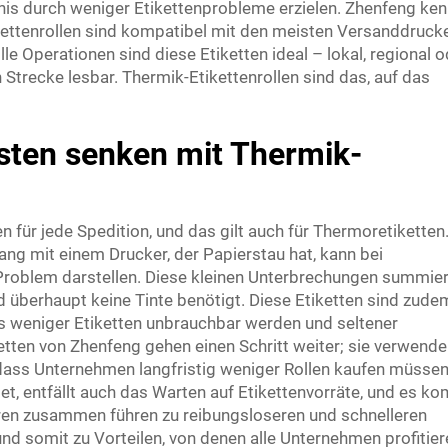
arnis durch weniger Etikettenprobleme erzielen. Zhenfeng ken
ettenrollen sind kompatibel mit den meisten Versanddrucke
e Operationen sind diese Etiketten ideal – lokal, regional o
 Strecke lesbar. Thermik-Etikettenrollen sind das, auf das
osten senken mit Thermik-
en für jede Spedition, und das gilt auch für Thermoretiketten
g mit einem Drucker, der Papierstau hat, kann bei
Problem darstellen. Diese kleinen Unterbrechungen summie
rd überhaupt keine Tinte benötigt. Diese Etiketten sind zude
ss weniger Etiketten unbrauchbar werden und seltener
ten von Zhenfeng gehen einen Schritt weiter; sie verwend
sodass Unternehmen langfristig weniger Rollen kaufen müssen
et, entfällt auch das Warten auf Etikettenvorräte, und es k
oren zusammen führen zu reibungsloseren und schnelleren
d somit zu Vorteilen, von denen alle Unternehmen profitier