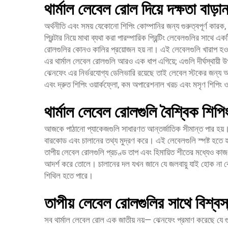
থার্মাল লেবেল রোল দিয়ে দক্ষতা বাড
অর্থনীতি এবং সময় যেকোনো শিপিং কোম্পানির জন্য গুরুত্বপূর্ণ কারক,
প্রিন্টার নিয়ে মাথা ব্যথা করা পারম্পারিক প্রিন্টিং লেবেলগুলির সাথ
রোলগুলির কোনও কালির প্রয়োজন হয় না। এই লেবেলগুলি খারাপ হওয়া
এর থার্মাল লেবেল রোলগুলি আরও এক ধাপ এগিয়ে; এগুলি দীর্ঘস্থায়ী 
ঝেনফেং এর নির্ভরযোগ্য ডেলিভারি রয়েছে তাই লেবেল স্টকের জন্য 
এবং দ্রুত শিপিং ওয়ার্কফ্লো, কম অপারেশনাল খরচ এবং মসৃণ শিপিং ওয
থার্মাল লেবেল রোলগুলি বৈশ্বিক শি
আজকে পাঠানো প্যাকেজগুলি সাধারণত আন্তর্জাতিক সীমান্ত পার হয়। 
বারকোড এবং চালানের তথ্য মুদ্রণ করে। এই লেবেলগুলি স্পষ্ট হতে হ
তাপীয় লেবেল রোলগুলি প্রচণ্ড তাপ এবং হিমায়িত শীতের মধ্যেও কা
আদর্শ করে তোলে। চালানের দল যখন জানে যে জলবায়ু যাই হোক না কেন, 
শিথিল হতে পারে।
তাপীয় লেবেল রোলগুলির সাথে বিশ্ব
সব থার্মাল লেবেল রোল এক জাতীয় নয়— ঝেনফেং প্রমাণ করেছে যে গুণম