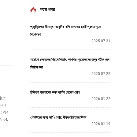
গরম খবর
প্রযুক্তিগত সীমান্ত: আধুনিক কপি কাগজের ছয়টি প্রধান সূচক
বিশ্লেষণ
2025-07-31
আঠালো লেবেলের পিছনে বিজ্ঞান: আপনার প্রয়োজনের জন্য সঠিক ধরন
নির্বাচন করা
2025-07-22
চিকিৎসা প্রয়োগের জন্য থার্মাল লেবেল রোল
িতে
2026-01-22
য়ার
ে; এর
পোস্টারের জন্য আর্ট পেপার: দীর্ঘস্থায়িত্বের টিপস
ভাবে,
2026-01-19