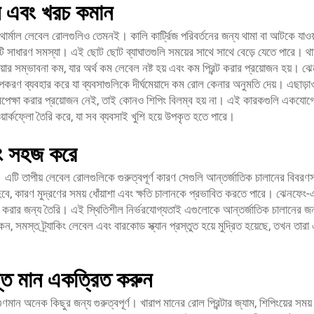
়ান এবং খরচ কমান
 থার্মাল লেবেল রোলগুলিও তেমনই। কালি কার্ট্রিজ পরিবর্তনের জন্য থামা বা আটকে যাওয
ে একটি সাধারণ সমস্যা। এই ছোট ছোট ব্যাঘাতগুলি সময়ের সাথে সাথে বেড়ে যেতে পারে। থার
র সম্ভাবনা কম, যার অর্থ কম লেবেল নষ্ট হয় এবং কম প্রিন্ট করার প্রয়োজন হয়। ঝ
উপকরণ ব্যবহার করে যা ব্যবসাগুলিকে দীর্ঘমেয়াদে কম রোল কেনার অনুমতি দেয়। এছাড়া
অপেক্ষা করার প্রয়োজন নেই, তাই কোনও শিপিং বিলম্ব হয় না। এই কারকগুলি একযোগ
়ার্কফ্লো তৈরি করে, যা সব ব্যবসাই খুশি হয়ে উপকৃত হতে পারে।
পিং সহজ করে
এটি তাপীয় লেবেল রোলগুলিকে গুরুত্বপূর্ণ কারণ সেগুলি আন্তর্জাতিক চালানের বিবরণ
বে, কারণ মুদ্রণের সময় ধোঁয়াশা এবং ক্ষতি চালানকে প্রভাবিত করতে পারে। ঝেনফেং-
জ করার জন্য তৈরি। এই স্থিতিশীল নির্ভরযোগ্যতাই এগুলোকে আন্তর্জাতিক চালানের জন
সমস্ত ট্র্যাকিং লেবেল এবং বারকোড স্ক্যান প্রস্তুত হয়ে মুদ্রিত হয়েছে, তখন তারা
স্ত মান একত্রিত করুন
ান অনেক কিছুর জন্য গুরুত্বপূর্ণ। খারাপ মানের রোল প্রিন্টার জ্যাম, শিপিংয়ের সম