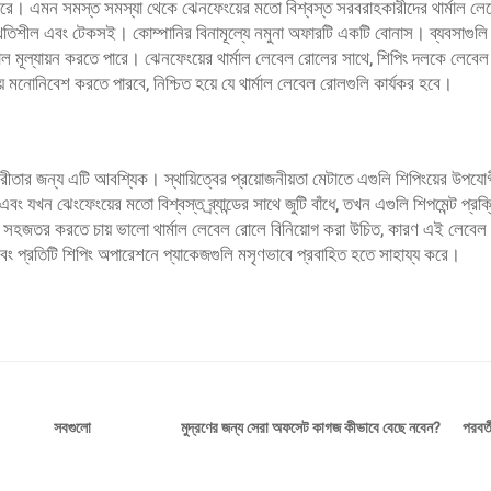
রে। এমন সমস্ত সমস্যা থেকে ঝেনফেংয়ের মতো বিশ্বস্ত সরবরাহকারীদের থার্মাল ল
 স্থিতিশীল এবং টেকসই। কোম্পানির বিনামূল্যে নমুনা অফারটি একটি বোনাস। ব্যবসাগুলি 
োল মূল্যায়ন করতে পারে। ঝেনফেংয়ের থার্মাল লেবেল রোলের সাথে, শিপিং দলকে লেবেল ব
য় মনোনিবেশ করতে পারবে, নিশ্চিত হয়ে যে থার্মাল লেবেল রোলগুলি কার্যকর হবে।
যকরীতার জন্য এটি আবশ্যিক। স্থায়িত্বের প্রয়োজনীয়তা মেটাতে এগুলি শিপিংয়ের উপযোগ
খন ঝেংফেংয়ের মতো বিশ্বস্ত ব্র্যান্ডের সাথে জুটি বাঁধে, তখন এগুলি শিপমেন্ট প্রক্রি
িয়া সহজতর করতে চায় ভালো থার্মাল লেবেল রোলে বিনিয়োগ করা উচিত, কারণ এই লেবেল
 এবং প্রতিটি শিপিং অপারেশনে প্যাকেজগুলি মসৃণভাবে প্রবাহিত হতে সাহায্য করে।
মুদ্রণের জন্য সেরা অফসেট কাগজ কীভাবে বেছে নবেন?
পরবর্ত
সবগুলো