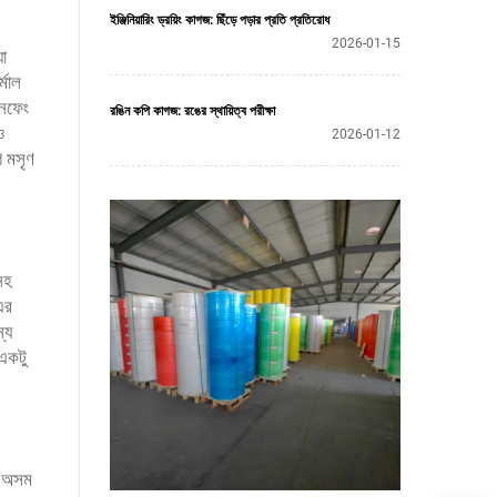
ইঞ্জিনিয়ারিং ড্রয়িং কাগজ: ছিঁড়ে পড়ার প্রতি প্রতিরোধ
2026-01-15
়া
্মাল
েনফেং
রঙিন কপি কাগজ: রঙের স্থায়িত্ব পরীক্ষা
ও
2026-01-12
ে মসৃণ
সহ
এর
্য
 একটু
য় অসম