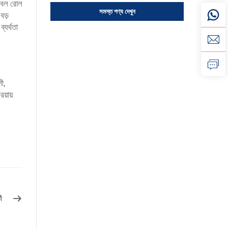
েবেল রোল
সমস্ত পণ্য দেখুন
বড়
্যর্থতা
ী,
য়ায়
ী