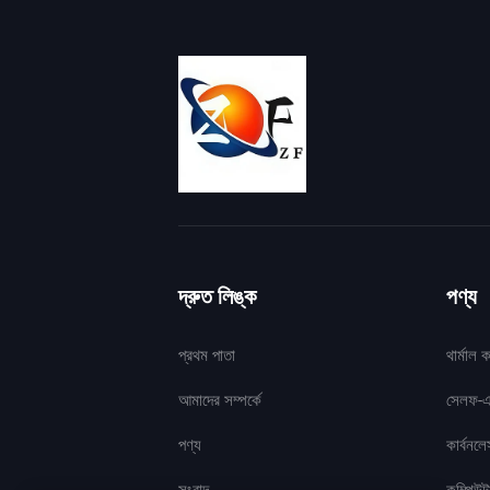
দ্রুত লিঙ্ক
পণ্য
প্রথম পাতা
থার্মাল
আমাদের সম্পর্কে
সেলফ-এ
পণ্য
কার্বনল
সংবাদ
কম্পিউট