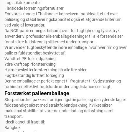
Logistikdokumenter
Flersidede forretningsformularer
For vores kunder i Thailand er konsekvent papirkvalitet ud over
pålidelig og stabil leveringskapacitet også et afgørende kriterium
ved valg af leverandør.
Da NCR-papir er meget følsomt over for fugtighed og fysisk tryk,
anvender vi professionelle emballageløsninger til alle forsendelser
for at sikre fuldstændig sikkerhed under transport.
Vi anvender fugtbeskyttende indre emballage, hvor hver rim og hver
palle er fuldstændigt beskyttet af:
Vandtæt PE-folieindpakning
Ydre kraftpapirforstærkning
Hjørnebeskytterforstærkning på alle fire sider
Fugtbestandig lufttæt forsegling
Denne emballage er perfekt egnet til fragtruter til Sydøstasien og
forhindrer effektivt fugtskade under langdistance-seefragt.
Forstærket palleemballage
Storpartiordrer pakkes i fumigeringsfrie paller, og den yderste lag er
fuldstændigt sikret med straktfolieindpakning, hvilket sikrer
maksimal stabilitet af varerne under ind- og udlastning samt
transport.
Ideelt egnet til fragt til:
Bangkok