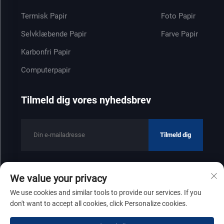
Termisk Papir
Foto Papir
Selvklæbende Papir
Farve Papir
Karbonfri Papir
Computerpapir
Tilmeld dig vores nyhedsbrev
Tilmeld dig
We value your privacy
Copyright © 2025 af Shandong Zhenfeng Paper Industry Co., Ltd
We use cookies and similar tools to provide our services. If you
Privatlivspolitik
don't want to accept all cookies, click Personalize cookies.
Rul til toppen