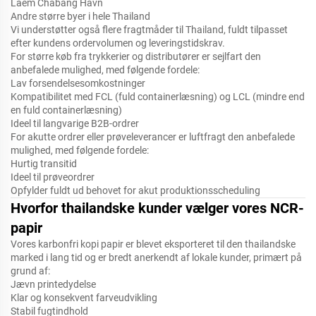
Laem Chabang Havn
Andre større byer i hele Thailand
Vi understøtter også flere fragtmåder til Thailand, fuldt tilpasset
efter kundens ordervolumen og leveringstidskrav.
For større køb fra trykkerier og distributører er sejlfart den
anbefalede mulighed, med følgende fordele:
Lav forsendelsesomkostninger
Kompatibilitet med FCL (fuld containerlæsning) og LCL (mindre end
en fuld containerlæsning)
Ideel til langvarige B2B-ordrer
For akutte ordrer eller prøveleverancer er luftfragt den anbefalede
mulighed, med følgende fordele:
Hurtig transitid
Ideel til prøveordrer
Opfylder fuldt ud behovet for akut produktionsscheduling
Hvorfor thailandske kunder vælger vores NCR-
papir
Vores
karbonfri kopi papir
er blevet eksporteret til den thailandske
marked i lang tid og er bredt anerkendt af lokale kunder, primært på
grund af:
Jævn printedydelse
Klar og konsekvent farveudvikling
Stabil fugtindhold