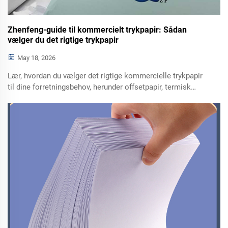
Zhenfeng-guide til kommercielt trykpapir: Sådan
vælger du det rigtige trykpapir
May 18, 2026
Lær, hvordan du vælger det rigtige kommercielle trykpapir
til dine forretningsbehov, herunder offsetpapir, termisk
papir, karbonfrit papir og etiketpapir. Få professionel
rådgivning fra Shandong Zhenfeng Paper, en pålidelig
papirproducent til bulklevering og eksport.