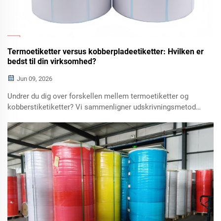
Termoetiketter versus kobberpladeetiketter: Hvilken er
bedst til din virksomhed?
Jun 09, 2026
Undrer du dig over forskellen mellem termoetiketter og
kobberstiketiketter? Vi sammenligner udskrivningsmetode,
holdbarhed, omkostninger, levetid og anvendelsesområder
for at hjælpe dig med at vælge de rigtige klistermærker til
logistik, detailhandel, lagerdrift og produktindpakning.