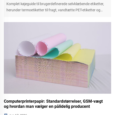
Komplet køjeguide til brugerdefinerede selvklæbende etiketter,
herunder termoetiketter til fragt, vandtætte PET-etiketter og
industrielle klistermærketyper. Brugerdefineret størrelse,
materiale og tryk til globale B2B-grossistkøbere.
Computerprinterpapir: Standardstørrelser, GSM-vægt
og hvordan man vælger en pålidelig producent