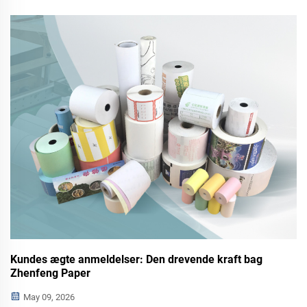
termopapirprodukter. Lær mere om vores stabile kvalitet,
OEM-service og global eksportoplevelse inden for kontor-
og industrielle papirløsninger.
Kundes ægte anmeldelser: Den drevende kraft bag
Zhenfeng Paper
May 09, 2026