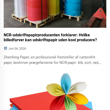
NCR-udskriftspapirproducenten forklarer: Hvilke
billedfarver kan udskriftspapir uden kool producere?
Jun 04, 2026
Zhenfeng Paper, en professionel fremstiller af carbonfrit
papir, beskriver prægefarverne for NCR-papir: blå, sort, rød,
orange og gul. Blå og sort er de mest almindelige
muligheder. Se på hvilke anvendelsesscenarier, der passer
til hver farve, til fakturaer, kvitteringer og forskellige
forretningsformularer.