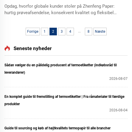
Opdag, hvorfor globale kunder stoler på Zhenfeng Paper:
hurtig prøveafsendelse, konsekvent kvalitet og fleksibel
tilpasning. Læs verificerede anmeldelser af termopapir,
beklædt papir og brugerdefinerede etiketter.
...
Forrige
1
2
3
4
8
Næste
Seneste nyheder
Sådan vælger du en pålidelig producent af termoetiketter (indkøbsråd til
leverandører)
2026-08-07
En komplet guide til fremstilling af termoetiketter | Fra råmaterialer til færdige
produkter
2026-08-04
Guide til sourcing og køb af højtkvalitets termopapir til alle brancher