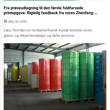
Fra prøveudtagning til den første fuldfarvede
printopgave: Rigtelig feedback fra vores Zhenfeng-
papirkunde
May 26, 2026
Læs, hvordan en nordamerikansk kunde testede vores
glans- og inkjet-bondpapir og delte positive
tilbagemeldinger om emballage og printresultater.