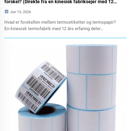
forskel? (Direkte fra en kinesisk fabriksejer med 12
års erfaring inden for termoforbrugsvarer)
Jun 13, 2026
Hvad er forskellen mellem termoetiketter og termopapir?
En kinesisk termofabrik med 12 års erfaring deler
standardstørrelser og købetips samt tilbyder gratis prøver
til større engrosordrer.