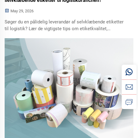
selvklæbende etiketter til logistikbranchen?
May 29, 2026
Søger du en pålidelig leverandør af selvklæbende etiketter
til logistik? Lær de vigtigste tips om etiketkvalitet,
materiale, trykklarhed og leveringsstabilitet for at øge din
effektivitet og undgå almindelige problemer som fejl ved
scanning og løsrevning.