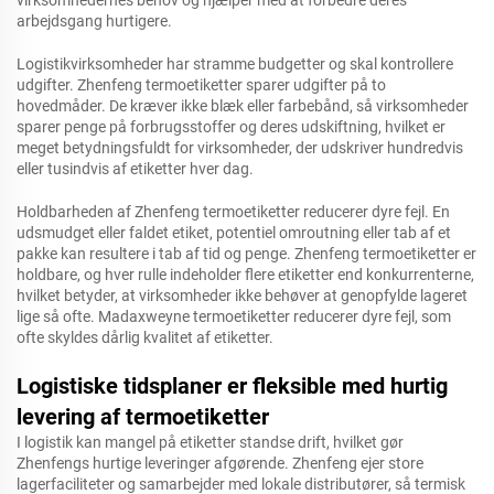
virksomhedernes behov og hjælper med at forbedre deres
arbejdsgang hurtigere.
Logistikvirksomheder har stramme budgetter og skal kontrollere
udgifter. Zhenfeng termoetiketter sparer udgifter på to
hovedmåder. De kræver ikke blæk eller farbebånd, så virksomheder
sparer penge på forbrugsstoffer og deres udskiftning, hvilket er
meget betydningsfuldt for virksomheder, der udskriver hundredvis
eller tusindvis af etiketter hver dag.
Holdbarheden af Zhenfeng termoetiketter reducerer dyre fejl. En
udsmudget eller faldet etiket, potentiel omroutning eller tab af et
pakke kan resultere i tab af tid og penge. Zhenfeng termoetiketter er
holdbare, og hver rulle indeholder flere etiketter end konkurrenterne,
hvilket betyder, at virksomheder ikke behøver at genopfylde lageret
lige så ofte. Madaxweyne termoetiketter reducerer dyre fejl, som
ofte skyldes dårlig kvalitet af etiketter.
Logistiske tidsplaner er fleksible med hurtig
levering af termoetiketter
I logistik kan mangel på etiketter standse drift, hvilket gør
Zhenfengs hurtige leveringer afgørende. Zhenfeng ejer store
lagerfaciliteter og samarbejder med lokale distributører, så termisk