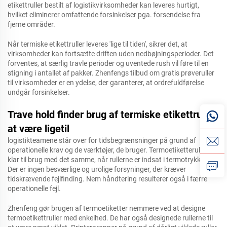
etikettruller bestilt af logistikvirksomheder kan leveres hurtigt,
hvilket eliminerer omfattende forsinkelser pga. forsendelse fra
fjerne områder.
Når termiske etikettruller leveres 'lige til tiden', sikrer det, at
virksomheder kan fortsætte driften uden nedbøjningsperioder. Det
forventes, at særlig travle perioder og uventede rush vil føre til en
stigning i antallet af pakker. Zhenfengs tilbud om gratis prøveruller
til virksomheder er en ydelse, der garanterer, at ordrefuldførelse
undgår forsinkelser.
Trave hold finder brug af termiske etikettruller
at være ligetil
logistikteamene står over for tidsbegrænsninger på grund af
operationelle krav og de værktøjer, de bruger. Termoetiketteruller er
klar til brug med det samme, når rullerne er indsat i termotrykkeren.
Der er ingen besværlige og urolige forsyninger, der kræver
tidskrævende fejlfinding. Nem håndtering resulterer også i færre
operationelle fejl.
Zhenfeng gør brugen af termoetiketter nemmere ved at designe
termoetikettruller med enkelhed. De har også designede rullerne til