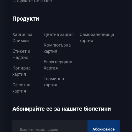
Свържете Се с Нас
Продукти
Хартия за
Цветна хартия
Самозалепваща
Снимки
хартия
Компютърна
Етикет и
хартия
Надпис
Безуглеродна
Копирна
Хартия
хартия
Термична
Офсетна
хартия
хартия
Абонирайте се за нашите бюлетини
Абонирай се