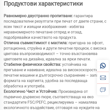
Продуктови характеристики
Равномерно двустранно пропитване:
гарантира
последователни резултати при печат от двете страни, с
ясен текст и изящни изображения - избягва
неравномерното печатане отпред и отзад,
подобрявайки качеството на продукта.
Отлична съвместимост с мастила:
пригодна за офсет,
ротационна, струйна и други печатни процеси, с висока
цветова възпроизводимост – точно възстановява
цветовете на дизайна, идеална за ярки печати.
Стабилни физически свойства:
устойчива на
прегъване и навиване, идеална за високоскоростни
печатни машини и дългосрочно съхранение – запазва
формата на хартията, удобна за последваща
обработка и употреба.
Екологично Чист и Устойчив:
Произведена от
първично дървесно пюре, съответстваща на еко
стандартите FSC/PEFC, рециклируема – намалява
екологичното въздействие, отговаря на нуждите на