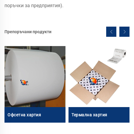
поръчки за предприятия).
Препоръчани продукти
Офсетна хартия
Термална хартия