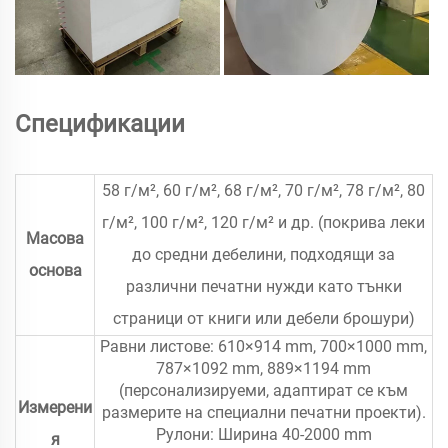
Спецификации
58 г/м², 60 г/м², 68 г/м², 70 г/м², 78 г/м², 80
г/м², 100 г/м², 120 г/м² и др. (покрива леки
Масова
до средни дебелини, подходящи за
основа
различни печатни нужди като тънки
страници от книги или дебели брошури)
Равни листове: 610×914 mm, 700×1000 mm,
787×1092 mm, 889×1194 mm
(персонализируеми, адаптират се към
Измерени
размерите на специални печатни проекти).
Рулони: Ширина 40-2000 mm
я