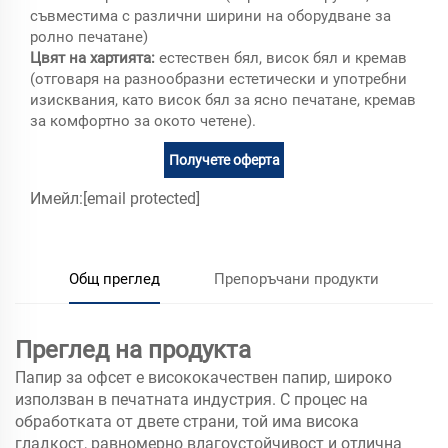
съвместима с различни ширини на оборудване за
ролно печатане)
Цвят на хартията:
естествен бял, висок бял и кремав
(отговаря на разнообразни естетически и употребни
изисквания, като висок бял за ясно печатане, кремав
за комфортно за окото четене).
Получете оферта
Имейл:
[email protected]
Общ преглед
Препоръчани продукти
Преглед на продукта
Папир за офсет е висококачествен папир, широко
използван в печатната индустрия. С процес на
обработката от двете страни, той има висока
гладкост, равномерно влагоустойчивост и отлична