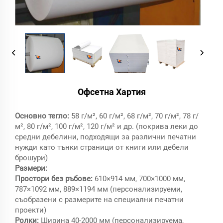
Офсетна Хартия
Основно тегло:
58 г/м², 60 г/м², 68 г/м², 70 г/м², 78 г/
м², 80 г/м², 100 г/м², 120 г/м² и др. (покрива леки до
средни дебелини, подходящи за различни печатни
нужди като тънки страници от книги или дебели
брошури)
Размери:
Простори без ръбове:
610×914 мм, 700×1000 мм,
787×1092 мм, 889×1194 мм (персонализируеми,
съобразени с размерите на специални печатни
проекти)
Ролки:
Ширина 40-2000 мм (персонализируема,