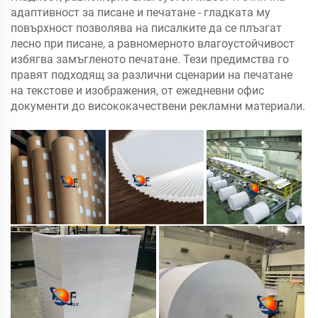
адаптивност за писане и печатане - гладката му
повърхност позволява на писалките да се плъзгат
лесно при писане, а равномерното влагоустойчивост
избягва замъгленото печатане. Тези предимства го
правят подходящ за различни сценарии на печатане
на текстове и изображения, от ежедневни офис
документи до висококачествени рекламни материали.