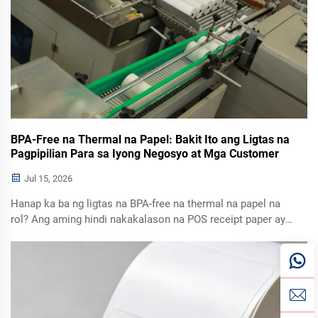
BPA-Free na Thermal na Papel: Bakit Ito ang Ligtas na
Pagpipilian Para sa Iyong Negosyo at Mga Customer
Jul 15, 2026
Hanap ka ba ng ligtas na BPA-free na thermal na papel na
rol? Ang aming hindi nakakalason na POS receipt paper ay
sumusunod sa pandaigdigang pamantayan, umaangkop sa
lahat ng printer, at perpekto para sa retail, restawran, at bulk
na importasyon.