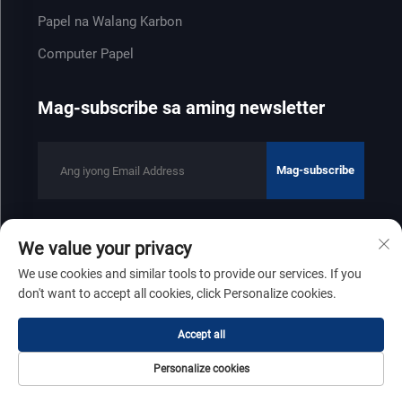
Papel na Walang Karbon
Computer Papel
Mag-subscribe sa aming newsletter
Mag-subscribe
We value your privacy
Copyright © 2025 ng Shandong Zhenfeng Paper Industry Co., Ltd
We use cookies and similar tools to provide our services. If you
Patakaran sa privacy
don't want to accept all cookies, click Personalize cookies.
Gumalaw pataas
Accept all
Personalize cookies
Homepage
Produkto
Tungkol Sa
Kontak