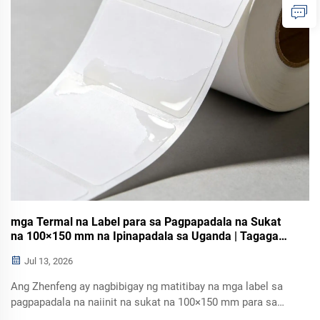
mga Termal na Label para sa Pagpapadala na Sukat
na 100×150 mm na Ipinapadala sa Uganda | Tagagawa
ng Papel na Zhenfeng
Jul 13, 2026
Ang Zhenfeng ay nagbibigay ng matitibay na mga label sa
pagpapadala na naiinit na sukat na 100×150 mm para sa
mga tagapagpadala ng karga sa Uganda. Malinaw na