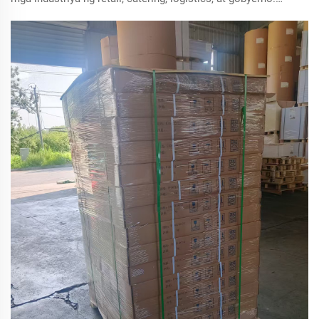
Alamin kung paano kilalanin ang premium na thermal paper,
makakuha ng wholesale na presyo mula sa pabrika nang
diretso, at hanapin ang mga mapagkakatiwalaang tagagawa
ng thermal paper.