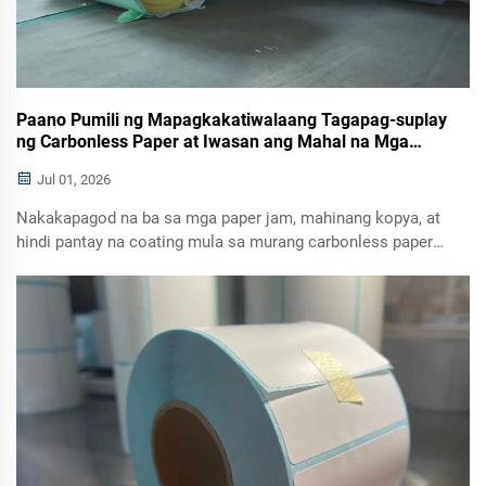
Paano Pumili ng Mapagkakatiwalaang Tagapag-suplay
ng Carbonless Paper at Iwasan ang Mahal na Mga
Problema sa Pagpi-print
Jul 01, 2026
Nakakapagod na ba sa mga paper jam, mahinang kopya, at
hindi pantay na coating mula sa murang carbonless paper?
Alamin kung paano pumili ng mapagkakatiwalaang
tagapag-suplay ng carbonless paper, suriin ang
pagkakapare-pareho ng bawat batch, ang packaging na may
kontrol sa moisture, at ang pagkakaukop sa iyong
kagamitan sa pagpi-print.