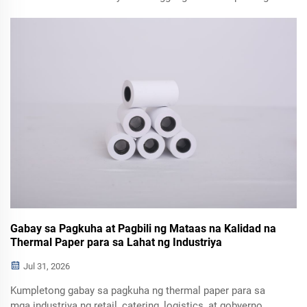
produkto. Bilang isang propesyonal na Thermal Label
Manufacturer, nagbibigay kami ng mataas na kalidad na
Wholesale Thermal Labels para sa logistics, retail, at
healthcare.
Gabay sa Pagkuha at Pagbili ng Mataas na Kalidad na
Thermal Paper para sa Lahat ng Industriya
Jul 31, 2026
Kumpletong gabay sa pagkuha ng thermal paper para sa
mga industriya ng retail, catering, logistics, at gobyerno.