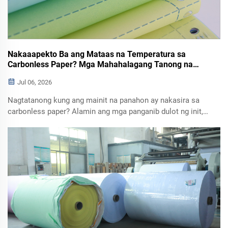
Nakaaapekto Ba ang Mataas na Temperatura sa
Carbonless Paper? Mga Mahahalagang Tanong na
Dapat Linawin ng Bawat Bumibili
Jul 06, 2026
Nagtatanong kung ang mainit na panahon ay nakasira sa
carbonless paper? Alamin ang mga panganib dulot ng init,
mga tip sa pag-iimbak sa tag-init, karaniwang kulay, at kung
paano pumili ng maaasahang mga tagagawa ng NCR paper
para sa export.