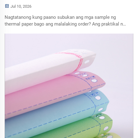
Jul 10, 2026
Nagtatanong kung paano subukan ang mga sample ng
thermal paper bago ang malalaking order? Ang praktikal na
tseklist na ito ay sumasaklaw sa kaliwanagan ng print,
paglaban sa pagpapahina, pag-scan ng barcode, pag-ikot ng
rol, at pagsusuri ng hilaw na materyales upang maiwasan
ang mga isyu pagkatapos ng benta para sa mga wholesale
buyer.