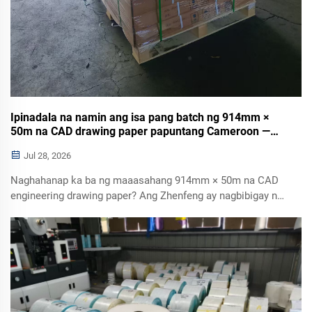
Ipinadala na namin ang isa pang batch ng 914mm ×
50m na CAD drawing paper papuntang Cameroon —
Narito ang katanungan ng customer bago mag-order
Jul 28, 2026
Naghahanap ka ba ng maaasahang 914mm × 50m na CAD
engineering drawing paper? Ang Zhenfeng ay nagbibigay ng
mataas na kalidad na wide format CAD paper na may
makinis na pag-print, pare-parehong kalidad, OEM
customization, at serbisyo sa export sa buong mundo.