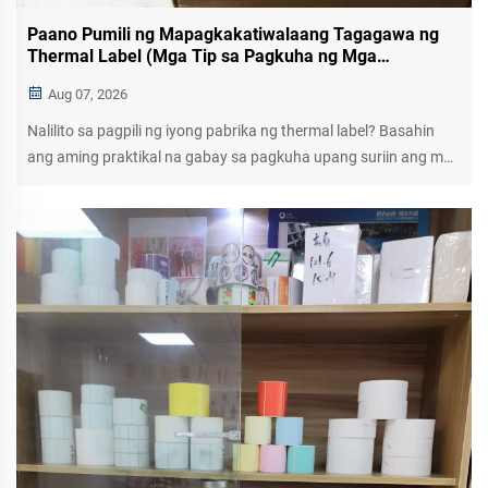
Paano Pumili ng Mapagkakatiwalaang Tagagawa ng
Thermal Label (Mga Tip sa Pagkuha ng Mga
Tagapagkaloob)
Aug 07, 2026
Nalilito sa pagpili ng iyong pabrika ng thermal label? Basahin
ang aming praktikal na gabay sa pagkuha upang suriin ang mga
hilaw na materyales, sertipikasyon, minimum order quantity
(MOQ), lead time, at suporta pagkatapos ng benta para sa mga
supplier ng buong-buo.