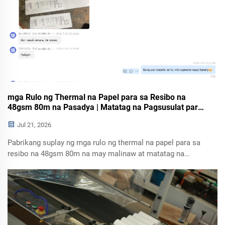
mga Rulo ng Thermal na Papel para sa Resibo na
48gsm 80m na Pasadya | Matatag na Pagsusulat para
sa Logistics at Retail sa Gitnang Asya
Jul 21, 2026
Pabrikang suplay ng mga rulo ng thermal na papel para sa
resibo na 48gsm 80m na may malinaw at matatag na
pagsusulat. Pasadyang logo sa likod, angkop para sa mga
printer ng POS at logistics, para sa wholesale sa mga buyer
mula sa Tajikistan, Uzbekistan, at iba pang bansa sa
Gitnang Asya. Libreng sample ay magagamit.