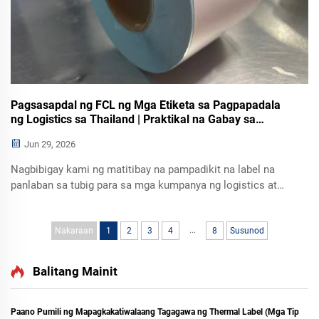
Pagsasapdal ng FCL ng Mga Etiketa sa Pagpapadala
ng Logistics sa Thailand | Praktikal na Gabay sa
Pagpapadala
Jun 29, 2026
Nagbibigay kami ng matitibay na pampadikit na label na
panlaban sa tubig para sa mga kumpanya ng logistics at
freight sa Thailand. Tingnan ang aming tunay na kaso ng
pagpapadala ng FCL container, mga pamantayan sa kalidad,
...
at mga pasadyang solusyon sa sticker para sa
Nakaraan
1
2
3
4
8
Susunod
pagmamarka ng kargang dala ng barko.
Balitang Mainit
Paano Pumili ng Mapagkakatiwalaang Tagagawa ng Thermal Label (Mga Tip