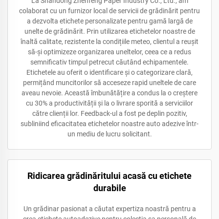
La Shandong Zhenfeng Paper Industry Co., Ltd., am
colaborat cu un furnizor local de servicii de grădinărit pentru
a dezvolta etichete personalizate pentru gamă largă de
unelte de grădinărit. Prin utilizarea etichetelor noastre de
înaltă calitate, rezistente la condițiile meteo, clientul a reușit
să-și optimizeze organizarea uneltelor, ceea ce a redus
semnificativ timpul petrecut căutând echipamentele.
Etichetele au oferit o identificare și o categorizare clară,
permițând muncitorilor să acceseze rapid uneltele de care
aveau nevoie. Această îmbunătățire a condus la o creștere
cu 30% a productivității și la o livrare sporită a serviciilor
către clienții lor. Feedback-ul a fost pe deplin pozitiv,
subliniind eficacitatea etichetelor noastre auto adezive într-
un mediu de lucru solicitant.
Ridicarea grădinăritului acasă cu etichete
durabile
Un grădinar pasionat a căutat expertiza noastră pentru a
crea etichete autoadezive pentru colecția sa personală de