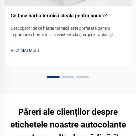
Ce face hârtia termică ideală pentru bonuri?
Descoperiți de ce hârtia termică este preferată pentru
imprimarea bonurilor — rezistentă la ștergere, rapidă și
eficientă din punct de vedere al costurilor. Reduceți
întreținerea și îmbunătățiți experiența clientului. Aflați mai
VEZI MAI MULT
multe acum.
Păreri ale clienților despre
etichetele noastre autocolante