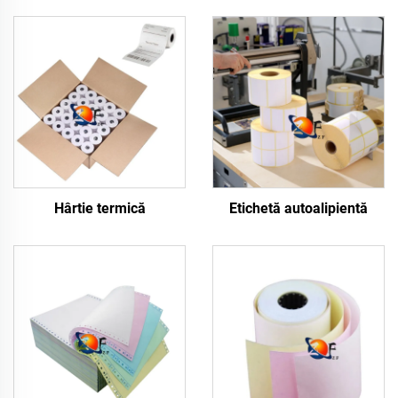
Hârtie termică
Etichetă autoalipientă