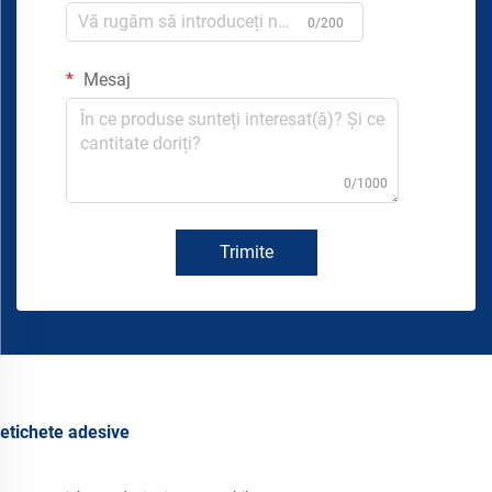
0/200
Mesaj
0/1000
Trimite
etichete adesive