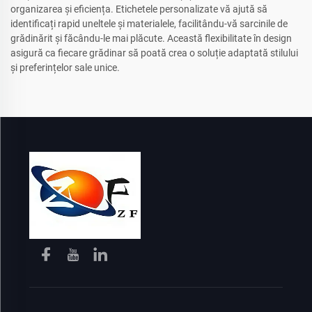
organizarea și eficiența. Etichetele personalizate vă ajută să
identificați rapid uneltele și materialele, facilitându-vă sarcinile de
grădinărit și făcându-le mai plăcute. Această flexibilitate în design
asigură ca fiecare grădinar să poată crea o soluție adaptată stilului
și preferințelor sale unice.