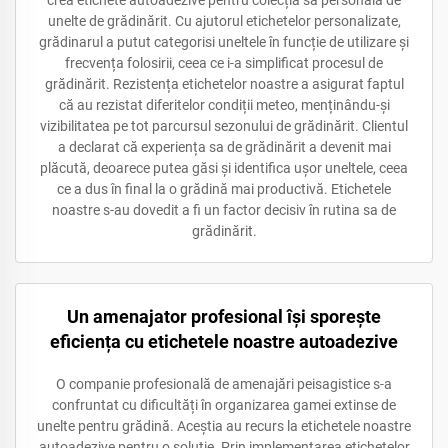
unelte de grădinărit. Cu ajutorul etichetelor personalizate,
grădinarul a putut categorisi uneltele în funcție de utilizare și
frecvența folosirii, ceea ce i-a simplificat procesul de
grădinărit. Rezistența etichetelor noastre a asigurat faptul
că au rezistat diferitelor condiții meteo, menținându-și
vizibilitatea pe tot parcursul sezonului de grădinărit. Clientul
a declarat că experiența sa de grădinărit a devenit mai
plăcută, deoarece putea găsi și identifica ușor uneltele, ceea
ce a dus în final la o grădină mai productivă. Etichetele
noastre s-au dovedit a fi un factor decisiv în rutina sa de
grădinărit.
Un amenajator profesional își sporește
eficiența cu etichetele noastre autoadezive
O companie profesională de amenajări peisagistice s-a
confruntat cu dificultăți în organizarea gamei extinse de
unelte pentru grădină. Aceștia au recurs la etichetele noastre
autoadezive pentru o soluție. Prin implementarea etichetelor