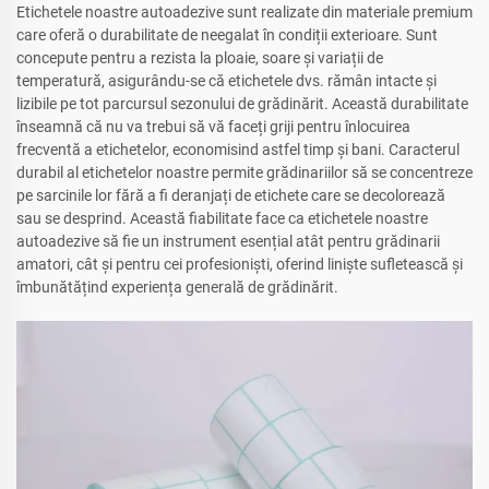
Etichetele noastre autoadezive sunt realizate din materiale premium
care oferă o durabilitate de neegalat în condiții exterioare. Sunt
concepute pentru a rezista la ploaie, soare și variații de
temperatură, asigurându-se că etichetele dvs. rămân intacte și
lizibile pe tot parcursul sezonului de grădinărit. Această durabilitate
înseamnă că nu va trebui să vă faceți griji pentru înlocuirea
frecventă a etichetelor, economisind astfel timp și bani. Caracterul
durabil al etichetelor noastre permite grădinariilor să se concentreze
pe sarcinile lor fără a fi deranjați de etichete care se decolorează
sau se desprind. Această fiabilitate face ca etichetele noastre
autoadezive să fie un instrument esențial atât pentru grădinarii
amatori, cât și pentru cei profesioniști, oferind liniște sufletească și
îmbunătățind experiența generală de grădinărit.