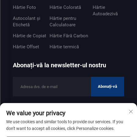
Hârtie Foto
Hârtie Colorată
Hârtie
Autoadezivă
Autocolant și
Hârtie pentru
Etichetă
Calculatoare
Hârtie de Copiat
Hârtie Fără Carbon
Hârtie Offset
Hârtie termică
Abonați-vă la newsletter-ul nostru
Abonați-vă
We value your privacy
Drepturi de autor © 2025 de Shandong Zhenfeng Paper Industry
We use cookies and similar tools to provide our services. If you
Co., Ltd
Politica de confidențialitate
don't want to accept all cookies, click Personalize cookies.