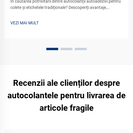
În căutarea potrivitării dintre autocolanții autoadezivi pentru
colete și etichetele tradiționale? Descoperiți avantaje,
dezavantaje și soluții eficiente din punct de vedere al
costurilor pentru afacerea dvs. Comparați acum.
VEZI MAI MULT
Recenzii ale clienților despre
autocolantele pentru livrarea de
articole fragile