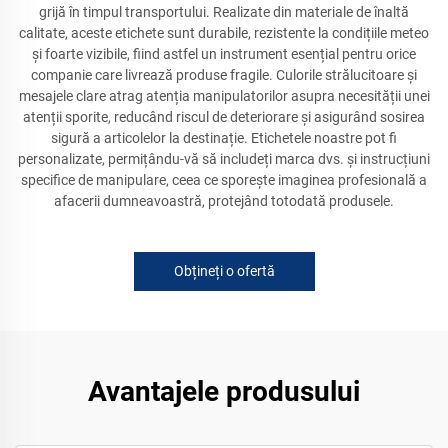
grijă în timpul transportului. Realizate din materiale de înaltă
calitate, aceste etichete sunt durabile, rezistente la condițiile meteo
și foarte vizibile, fiind astfel un instrument esențial pentru orice
companie care livrează produse fragile. Culorile strălucitoare și
mesajele clare atrag atenția manipulatorilor asupra necesității unei
atenții sporite, reducând riscul de deteriorare și asigurând sosirea
sigură a articolelor la destinație. Etichetele noastre pot fi
personalizate, permițându-vă să includeți marca dvs. și instrucțiuni
specifice de manipulare, ceea ce sporește imaginea profesională a
afacerii dumneavoastră, protejând totodată produsele.
Obțineți o ofertă
Avantajele produsului