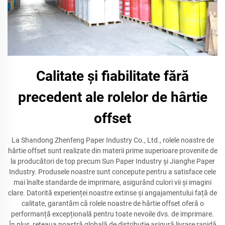
Calitate și fiabilitate fără
precedent ale rolelor de hârtie
offset
La Shandong Zhenfeng Paper Industry Co., Ltd., rolele noastre de
hârtie offset sunt realizate din materii prime superioare provenite de
la producători de top precum Sun Paper Industry și Jianghe Paper
Industry. Produsele noastre sunt concepute pentru a satisface cele
mai înalte standarde de imprimare, asigurând culori vii și imagini
clare. Datorită experienței noastre extinse și angajamentului față de
calitate, garantăm că rolele noastre de hârtie offset oferă o
performanță excepțională pentru toate nevoile dvs. de imprimare.
În plus, rețeaua noastră globală de distribuție asigură livrare rapidă