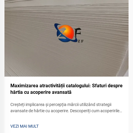
Maximizarea atractivității catalogului: Sfaturi despre
hârtia cu acoperire avansată
Creșteți implicarea și percepția mărcii utilizând strategii
avansate de hârtie cu acoperire. Descoperiți cum acoperirile
lucioase, mate și inteligente îmbunătățesc calitatea
imprimării, durabilitatea și sustenabilitatea. Obțineți acum
VEZI MAI MULT
informații expert.