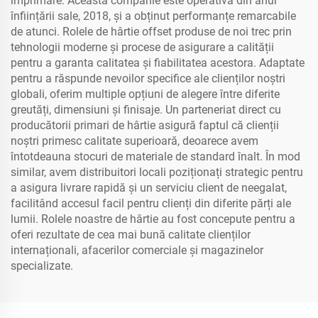
imprimare. Această companie este operativă din anul
înființării sale, 2018, și a obținut performanțe remarcabile
de atunci. Rolele de hârtie offset produse de noi trec prin
tehnologii moderne și procese de asigurare a calității
pentru a garanta calitatea și fiabilitatea acestora. Adaptate
pentru a răspunde nevoilor specifice ale clienților noștri
globali, oferim multiple opțiuni de alegere între diferite
greutăți, dimensiuni și finisaje. Un parteneriat direct cu
producătorii primari de hârtie asigură faptul că clienții
noștri primesc calitate superioară, deoarece avem
întotdeauna stocuri de materiale de standard înalt. În mod
similar, avem distribuitori locali poziționați strategic pentru
a asigura livrare rapidă și un serviciu client de neegalat,
facilitând accesul facil pentru clienți din diferite părți ale
lumii. Rolele noastre de hârtie au fost concepute pentru a
oferi rezultate de cea mai bună calitate clienților
internaționali, afacerilor comerciale și magazinelor
specializate.