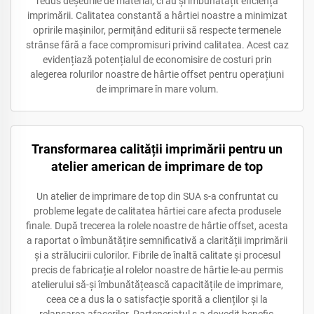
redus deșeurile de material, ci au și îmbunătățit eficiența
imprimării. Calitatea constantă a hârtiei noastre a minimizat
opririle mașinilor, permițând editurii să respecte termenele
strânse fără a face compromisuri privind calitatea. Acest caz
evidențiază potențialul de economisire de costuri prin
alegerea rolurilor noastre de hârtie offset pentru operațiuni
de imprimare în mare volum.
Transformarea calității imprimării pentru un
atelier american de imprimare de top
Un atelier de imprimare de top din SUA s-a confruntat cu
probleme legate de calitatea hârtiei care afecta produsele
finale. După trecerea la rolele noastre de hârtie offset, acesta
a raportat o îmbunătățire semnificativă a clarității imprimării
și a strălucirii culorilor. Fibrile de înaltă calitate și procesul
precis de fabricație al rolelor noastre de hârtie le-au permis
atelierului să-și îmbunătățească capacitățile de imprimare,
ceea ce a dus la o satisfacție sporită a clienților și la
relansarea afacerilor. Parteneriatul s-a dovedit benefic,