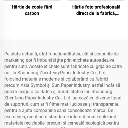
Hârtie de copie fără
Hârtie foto profesională
carbon
direct de la fabrică,
lucioasă/mate,
impermeabilă, pentru
imprimare laser/inkjet
Pe piața actuală, atât funcționalitatea, cât și scopurile de
marketing pot fi îmbunătățite prin etichete autoadezive
pentru cutii. Aceste etichete sunt fabricate cu grijă de către
noi, la Shandong Zhenfeng Paper Industry Co., Ltd,
folosind materiale moderne și colaborând cu fabrici
precum Asia Symbol și Sun Paper Industry, astfel încât să
putem asigura calitatea și durabilitatea lor. Shandong
Zhenfeng Paper Industry Co., Ltd lucrează cu diverse tipuri
de suporturi, cum ar fi filme mat, lucioase și transparente,
pentru a ajuta companiile să-și consolideze marca. De
asemenea, menținem standarde internaționale utilizând
materiale reciclabile, precum și cerneală ecologică pentru