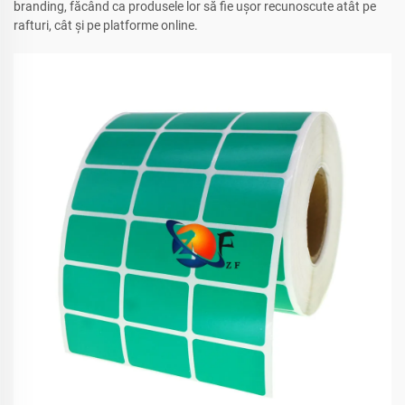
branding, făcând ca produsele lor să fie ușor recunoscute atât pe
rafturi, cât și pe platforme online.