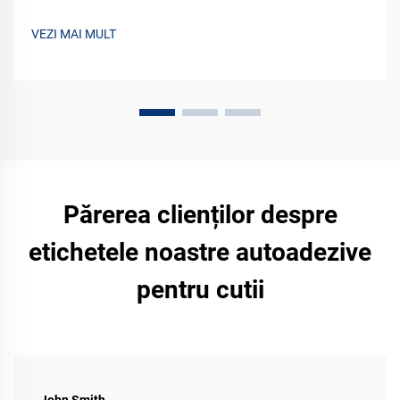
dezavantaje și soluții eficiente din punct de vedere al
costurilor pentru afacerea dvs. Comparați acum.
VEZI MAI MULT
Părerea clienților despre
etichetele noastre autoadezive
pentru cutii